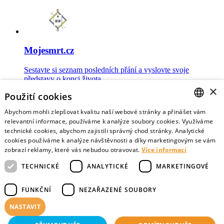
Mojesmrt.cz
Sestavte si seznam posledních přání a vyslovte svoje
představy o konci života
×
Použití cookies
Abychom mohli zlepšovat kvalitu naší webové stránky a přinášet vám
CZECH
relevantní informace, používáme k analýze soubory cookies. Využíváme
technické cookies, abychom zajistili správný chod stránky. Analytické
Data o umírání
ENGLISH
cookies používáme k analýze návštěvnosti a díky marketingovým se vám
zobrazí reklamy, které vás nebudou otravovat.
Více informací
Nejnovější data o postojích veřejnosti a zdravotníků k umírání
TECHNICKÉ
ANALYTICKÉ
MARKETINGOVÉ
FUNKČNÍ
NEZAŘAZENÉ SOUBORY
NASTAVIT
Virtuální vzpomínky