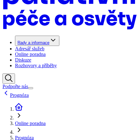
Rady a informace
Adresář služeb
Online poradna
Diskuze
Rozhovory a příběhy
Podpořte nás
Prognóza
Online poradna
Prognóza