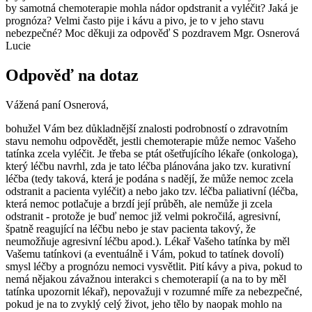
by samotná chemoterapie mohla nádor opdstranit a vyléčit? Jaká je
prognóza? Velmi často pije i kávu a pivo, je to v jeho stavu
nebezpečné? Moc děkuji za odpověď S pozdravem Mgr. Osnerová
Lucie
Odpověď na dotaz
Vážená paní Osnerová,
bohužel Vám bez důkladnější znalosti podrobností o zdravotním
stavu nemohu odpovědět, jestli chemoterapie může nemoc Vašeho
tatínka zcela vyléčit. Je třeba se ptát ošetřujícího lékaře (onkologa),
který léčbu navrhl, zda je tato léčba plánována jako tzv. kurativní
léčba (tedy taková, která je podána s nadějí, že může nemoc zcela
odstranit a pacienta vyléčit) a nebo jako tzv. léčba paliativní (léčba,
která nemoc potlačuje a brzdí její průběh, ale nemůže ji zcela
odstranit - protože je buď nemoc již velmi pokročilá, agresivní,
špatně reagující na léčbu nebo je stav pacienta takový, že
neumožňuje agresivní léčbu apod.). Lékař Vašeho tatínka by měl
Vašemu tatínkovi (a eventuálně i Vám, pokud to tatínek dovolí)
smysl léčby a prognózu nemoci vysvětlit. Pití kávy a piva, pokud to
nemá nějakou závažnou interakci s chemoterapií (a na to by měl
tatínka upozornit lékař), nepovažuji v rozumné míře za nebezpečné,
pokud je na to zvyklý celý život, jeho tělo by naopak mohlo na