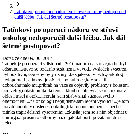
Tatínkovi po operaci nádoru ve střevě onkolog nedoporučil
další léčbu. Jak dál šetrně postupovat?
Tatínkovi po operaci nádoru ve střevě
onkolog nedoporučil další léčbu. Jak dál
šetrně postupovat?
Dotaz ze dne 09. 06. 2017
Tatinek je po operaci v listopadu 2016 nadoru na streve,nador byl
odstranen,strevo se podarilo sesit,nema vyvod...vysledek vysetreni
byl pozitivni,zasazeny byly uzliny...bez jakekoliv lecby,onkolog
nedoporucil ,tatinkovi je 86 let...po pul roce,kdy se citil
dobre,chutnalo mu,pribrak na vaze se objevily problemy s bolestmi
pod zebry,oblasti pupku,kolene a kloubu...objevila se mu uzlina v
oblasti trisel a otok...neprala jsem si,aby znal vaznost sveho
onemocneni....na onkologii nepujdeme,tam leceni vyloucili...je toto
pravdepodobny dusledek onkologickeho onemocneni....,nechci
tatinka trapit dalsimi vysetrenimi...zkusila jsem se s nim objednat u
chirurga....prosim o odborny nazor,jak dal postupovat...nikde se
neleci....