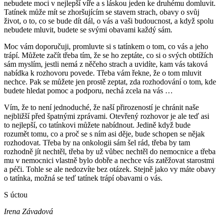
nebudete moci v nejlepší víře a s láskou jeden ke druhému domluvit.
Tatínek může mít se zhoršujícím se stavem strach, obavy o svůj
život, o to, co se bude dít dál, o vás a vaši budoucnost, a když spolu
nebudete mluvit, budete se svými obavami každý sám.
Moc vám doporučuji, promluvte si s tatínkem o tom, co vás a jeho
trápí. Můžete začít třeba tím, že se ho zeptáte, co si o svých obtížích
sám myslím, jestli nemá z něčeho strach a uvidíte, kam vás taková
nabídka k rozhovoru povede. Třeba vám řekne, že o tom mluvit
nechce. Pak se můžete jen prostě zeptat, zda rozhodování o tom, kde
budete hledat pomoc a podporu, nechá zcela na vás …
Vím, že to není jednoduché, že naší přirozeností je chránit naše
nejbližší před špatnými zprávami. Otevřený rozhovor je ale teď asi
to nejlepší, co tatínkovi můžete nabídnout. Jedině když bude
rozumět tomu, co a proč se s ním asi děje, bude schopen se nějak
rozhodovat. Třeba by na onkologii sám šel rád, třeba by tam
rozhodně jít nechtěl, třeba by už vůbec nechtěl do nemocnice a třeba
mu v nemocnici vlastně bylo dobře a nechce vás zatěžovat starostmi
a péči. Tohle se ale nedozvíte bez otázek. Stejně jako vy máte obavy
o tatínka, možná se teď tatínek trápí obavami o vás.
S úctou
Irena Závadová