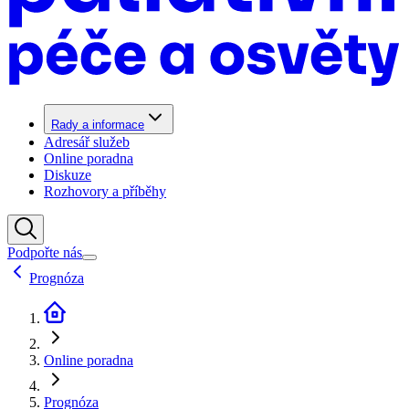
Rady a informace
Adresář služeb
Online poradna
Diskuze
Rozhovory a příběhy
Podpořte nás
Prognóza
Online poradna
Prognóza