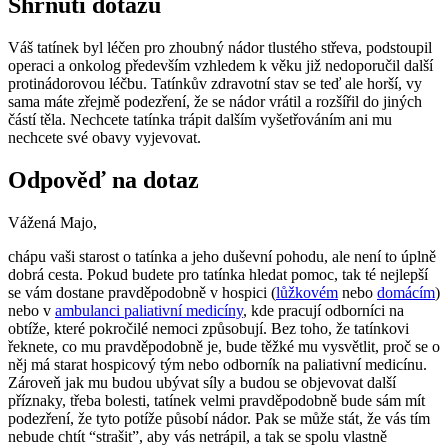
Shrnutí dotazu
Váš tatínek byl léčen pro zhoubný nádor tlustého střeva, podstoupil
operaci a onkolog především vzhledem k věku již nedoporučil další
protinádorovou léčbu. Tatínkův zdravotní stav se teď ale horší, vy
sama máte zřejmě podezření, že se nádor vrátil a rozšířil do jiných
částí těla. Nechcete tatínka trápit dalším vyšetřováním ani mu
nechcete své obavy vyjevovat.
Odpověď na dotaz
Vážená Majo,
chápu vaši starost o tatínka a jeho duševní pohodu, ale není to úplně
dobrá cesta. Pokud budete pro tatínka hledat pomoc, tak té nejlepší
se vám dostane pravděpodobně v hospici (
lůžkovém
nebo
domácím
)
nebo v
ambulanci paliativní medicíny
, kde pracují odborníci na
obtíže, které pokročilé nemoci způsobují. Bez toho, že tatínkovi
řeknete, co mu pravděpodobně je, bude těžké mu vysvětlit, proč se o
něj má starat hospicový tým nebo odborník na paliativní medicínu.
Zároveň jak mu budou ubývat síly a budou se objevovat další
příznaky, třeba bolesti, tatínek velmi pravděpodobně bude sám mít
podezření, že tyto potíže působí nádor. Pak se může stát, že vás tím
nebude chtít “strašit”, aby vás netrápil, a tak se spolu vlastně