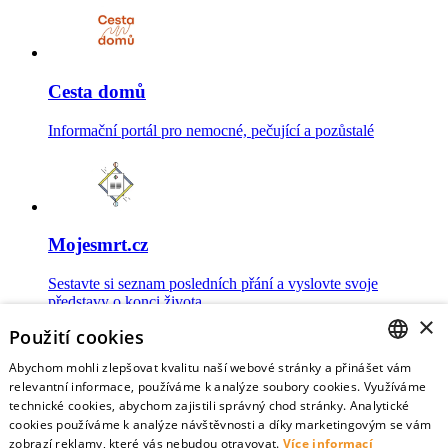
Cesta domů
Informační portál pro nemocné, pečující a pozůstalé
Mojesmrt.cz
Sestavte si seznam posledních přání a vyslovte svoje
představy o konci života
×
Použití cookies
Abychom mohli zlepšovat kvalitu naší webové stránky a přinášet vám
CZECH
relevantní informace, používáme k analýze soubory cookies. Využíváme
technické cookies, abychom zajistili správný chod stránky. Analytické
Data o umírání
ENGLISH
cookies používáme k analýze návštěvnosti a díky marketingovým se vám
zobrazí reklamy, které vás nebudou otravovat.
Více informací