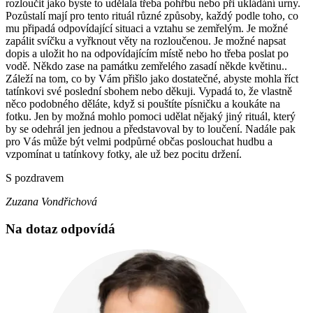
rozloučit jako byste to udělala třeba pohřbu nebo při ukládání urny.
Pozůstalí mají pro tento rituál různé způsoby, každý podle toho, co
mu připadá odpovídající situaci a vztahu se zemřelým. Je možné
zapálit svíčku a vyřknout věty na rozloučenou. Je možné napsat
dopis a uložit ho na odpovídajícím místě nebo ho třeba poslat po
vodě. Někdo zase na památku zemřelého zasadí někde květinu..
Záleží na tom, co by Vám přišlo jako dostatečné, abyste mohla říct
tatínkovi své poslední sbohem nebo děkuji. Vypadá to, že vlastně
něco podobného děláte, když si pouštíte písničku a koukáte na
fotku. Jen by možná mohlo pomoci udělat nějaký jiný rituál, který
by se odehrál jen jednou a představoval by to loučení. Nadále pak
pro Vás může být velmi podpůrné občas poslouchat hudbu a
vzpomínat u tatínkovy fotky, ale už bez pocitu držení.
S pozdravem
Zuzana Vondřichová
Na dotaz odpovídá