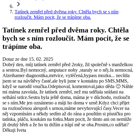
Tatínek zemřel před dvěma roky. Chtěla bych se s ním
rozloučit. Mám pocit, že se trápíme oba.
Tatínek zemřel před dvěma roky. Chtěla
bych se s ním rozloučit. Mám pocit, že se
trápíme oba.
Dotaz ze dne 15. 02. 2025
Dobrý den, můj tatínek zemřel před 2roky, žil společně s manželkou
a sestrou.Byl nemocný, amputace nohy ,staraly se o něj.Ja nemocná,
Alzeihamer diagnostika,mrtvice, vyléčená,bypass mozku... necítila
jsem se na návštěvy časté,ale byli jsme v kontaktu po SMS,MMS,
když se narodil vnučka.Odepisoval, komentoval,jako děda 🙂 Náhle
mi máma zavolala, že tatínek zemřel, než mu udělala snídani na
selhání srdce.Sestra byla ještě doma, máma je v důchodu, rozloučit
se s ním.Me jen oznámeno a máji ho doma v urně.Kdyz chci přijet
na rozloučenou alespoň s urnou,máme nevyhovující časy.Vecer na
něj vzpomínám a někdy sedím až do rána a pouštím si písničku pro
tatínka, pláču, koukám na fotku.Mam pocit, že tímto ani on nemůže
jít druhý břeh a že ho tu držím a trápí mě se oba.Prosim,co udělat?
Děkuji Iveta