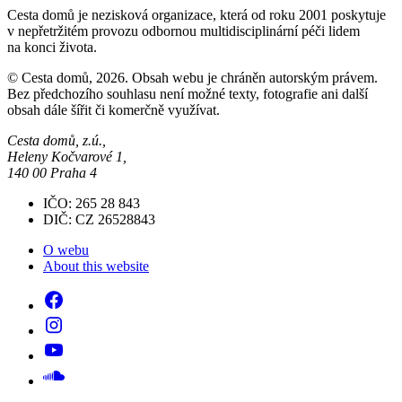
Cesta domů je nezisková organizace, která od roku 2001 poskytuje
v nepřetržitém provozu odbornou multidisciplinární péči lidem
na konci života.
© Cesta domů, 2026. Obsah webu je chráněn autorským právem.
Bez předchozího souhlasu není možné texty, fotografie ani další
obsah dále šířit či komerčně využívat.
Cesta domů, z.ú.,
Heleny Kočvarové 1,
140 00 Praha 4
IČO: 265 28 843
DIČ: CZ 26528843
O webu
About this website