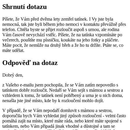
Shrnutí dotazu
Píšete, že Vám před dvěma lety zemřel tatínek. I Vy jste byla
nemocná, tak jste byli během jeho nemoci v kontaktu převážně přes
telefon. Chtěla byste se přijet rozloučit aspoň s urnou, ale rodina
Vám časově nevychází vstříc. Píšete, že na tatínka vzpomínáte po
večerech, pouštíte mu písničku, koukáte na jeho fotky a pláčete.
Máte pocit, že nemůže na druhý břeh a že ho tu držíte. Ptáte se, co
máte udělat.
Odpověď na dotaz
Dobrý den,
z Vašeho e-mailu jsem pochopila, že se Vám zatím nepovedlo s
tatínkem dobře rozloučit. Nedaří se Vám sejít s mámou a sestrou a
vzhledem k tomu, že tatínek není pohřbený a urna je u nich doma,
nenašla jste jiné místo, kde by k rozloučení mohlo dojít.
V případě, že se Vám nepodaří domluvit s mámou a sestrou,
doporučila bych Vám vyhledat jiný způsob rozloučení - velmi často
pomáhá zajít na místo, které máte ráda, nebo které máte spojené s
tatínkem, nebo Vám připadá jinak vhodné a důstojné a tam se