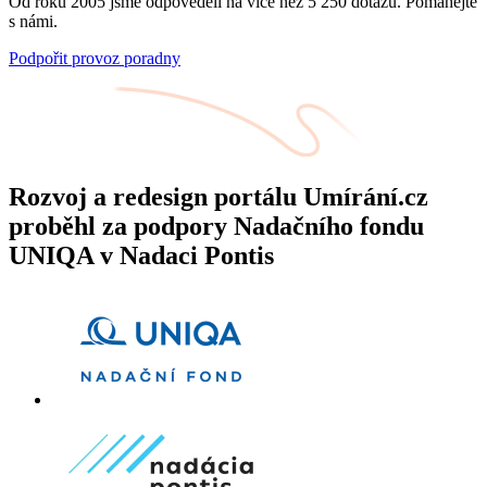
Od roku 2005 jsme odpověděli na více než 5 250 dotazů. Pomáhejte
s námi.
Podpořit provoz poradny
Rozvoj a redesign portálu Umírání.cz
proběhl za podpory Nadačního fondu
UNIQA v Nadaci Pontis