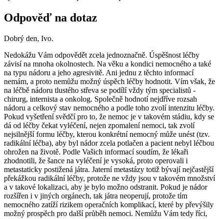
Odpověď na dotaz
Dobrý den, Ivo.
Nedokážu Vám odpovědět zcela jednoznačně. Úspěšnost léčby
závisí na mnoha okolnostech. Na věku a kondici nemocného a také
na typu nádoru a jeho agresivitě. Ani jednu z těchto informací
nemám, a proto nemůžu možný úspěch léčby hodnotit. Vím však, že
na léčbě nádoru tlustého střeva se podílí vždy tým specialistů -
chirurg, internista a onkolog. Společně hodnotí nejdříve rozsah
nádoru a celkový stav nemocného a podle toho zvolí intenzitu léčby.
Pokud vyšetření svědčí pro to, že nemoc je v takovém stádiu, kdy se
dá od léčby čekat vyléčení, nejen zpomalení nemoci, tak zvolí
nejsilnější formu léčby, kterou konkrétní nemocný může unést (tzv.
radikální léčba), aby byl nádor zcela potlačen a pacient nebyl léčbou
ohrožen na životě. Podle Vašich informací soudím, že lékaři
zhodnotili, že šance na vyléčení je vysoká, proto operovali i
metastaticky postižená játra. Jaterní metastázy totiž bývají nejčastější
překážkou radikální léčby, protože ne vždy jsou v takovém množství
a v takové lokalizaci, aby je bylo možno odstranit. Pokud je nádor
rozšířen i v jiných orgánech, tak játra neoperují, protože tím
nemocného zatíží rizikem operačních komplikací, které by převýšily
možný prospěch pro další průběh nemoci. Nemůžu Vám tedy říci,