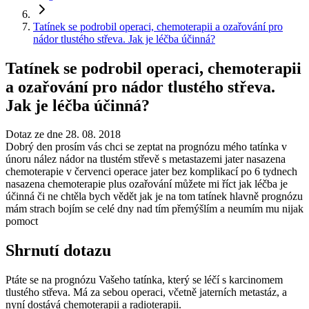
Tatínek se podrobil operaci, chemoterapii a ozařování pro
nádor tlustého střeva. Jak je léčba účinná?
Tatínek se podrobil operaci, chemoterapii
a ozařování pro nádor tlustého střeva.
Jak je léčba účinná?
Dotaz ze dne 28. 08. 2018
Dobrý den prosím vás chci se zeptat na prognózu mého tatínka v
únoru nález nádor na tlustém střevě s metastazemi jater nasazena
chemoterapie v červenci operace jater bez komplikací po 6 tydnech
nasazena chemoterapie plus ozařování můžete mi říct jak léčba je
účinná či ne chtěla bych vědět jak je na tom tatínek hlavně prognózu
mám strach bojím se celé dny nad tím přemýšlím a neumím mu nijak
pomoct
Shrnutí dotazu
Ptáte se na prognózu Vašeho tatínka, který se léčí s karcinomem
tlustého střeva. Má za sebou operaci, včetně jaterních metastáz, a
nyní dostává chemoterapii a radioterapii.