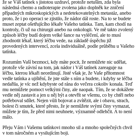
že se Váš tatínek s jistotou uzdraví, protože netuším, zda byla
následná chemo a radioterapie zvolena jako doplněk ke zničení
případných mikroskopických a nedetekovatelných metastáz, anebo
proto, že i po operaci se zjistilo, že nádor dál roste. Na to se budete
muset zeptat ošetřujícího lékaře Vašeho tatínka. Tam, kam chodí na
kontroly, či už na chirurgii anebo na onkologii. Ve mě takto zvolený
způsob léčby budí dojem velké šance na vyléčení, ale to musí
zhodnotit lékař, který léčbu vede, na základě úspěchu již
provedených intervencí, zcela individuálně, podle průběhu u Vašeho
tatínka.
Rozumím Vaší bezmoci, kdy máte pocit, že nemůžete nic udělat,
protože vše závisí na tom, jak nádor i Váš tatínek zareaguje na
léčbu, kterou lékaři neordinují. Jisté však je, že Vaše přítomnost
vedle tatínka a ujištění, že jste stále s ním a budete, i kdyby se léčba
nedařila, je víc než kdybyste od rána do večera cokoliv konala. Teď
mu nemůžete pomoct velkými činy, ale naopak. Tím, že se dokážete
vedle něj zastavit a jen u něj být a otevřít se všemu, co by chtěl nebo
potřeboval sdílet. Nejen vůli bojovat a zvítězit, ale i obavu, strach,
bolest či smutek, které přesto, že je nemůžete svými činy vymazat,
můžete je tím, že před nimi neuhnete, významně odlehčit. A to není
málo.
Přeju Vám i Vašemu tatínkovi mnoho sil a mnoho společných chvil
v tom náročném a vysilujícím boji.