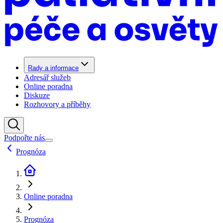
Rady a informace
Adresář služeb
Online poradna
Diskuze
Rozhovory a příběhy
Podpořte nás
Prognóza
Online poradna
Prognóza