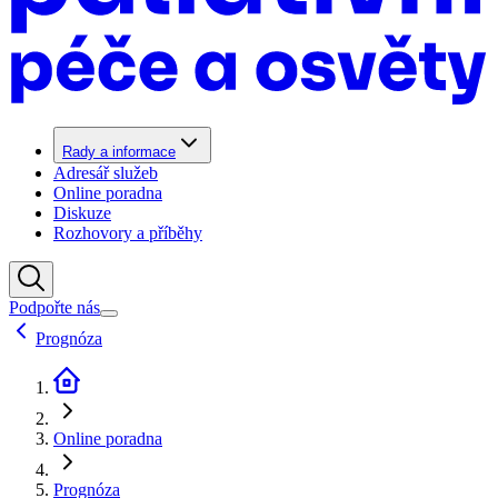
Rady a informace
Adresář služeb
Online poradna
Diskuze
Rozhovory a příběhy
Podpořte nás
Prognóza
Online poradna
Prognóza