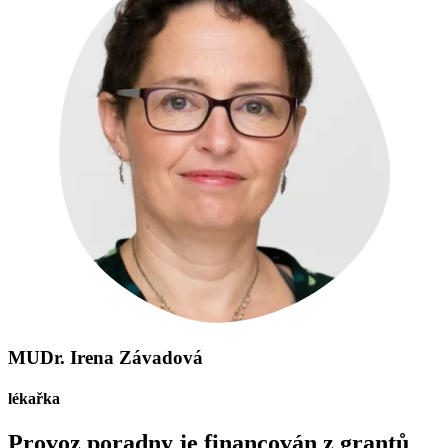
MUDr. Irena Závadová
lékařka
Provoz poradny je financován z grantů