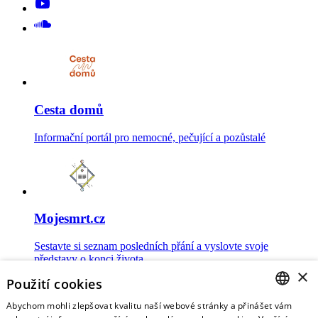
Cesta domů
Informační portál pro nemocné, pečující a pozůstalé
Mojesmrt.cz
Sestavte si seznam posledních přání a vyslovte svoje
představy o konci života
×
Použití cookies
Abychom mohli zlepšovat kvalitu naší webové stránky a přinášet vám
CZECH