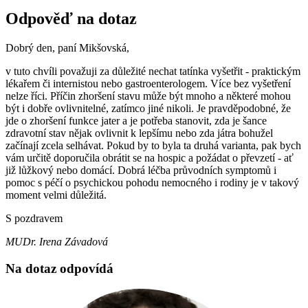
Odpověď na dotaz
Dobrý den, paní Mikšovská,
v tuto chvíli považuji za důležité nechat tatínka vyšetřit - praktickým
lékařem či internistou nebo gastroenterologem. Více bez vyšetření
nelze říci. Příčin zhoršení stavu může být mnoho a některé mohou
být i dobře ovlivnitelné, zatímco jiné nikoli. Je pravděpodobné, že
jde o zhoršení funkce jater a je potřeba stanovit, zda je šance
zdravotní stav nějak ovlivnit k lepšímu nebo zda játra bohužel
začínají zcela selhávat. Pokud by to byla ta druhá varianta, pak bych
vám určitě doporučila obrátit se na hospic a požádat o převzetí - ať
již lůžkový nebo domácí. Dobrá léčba průvodních symptomů i
pomoc s péčí o psychickou pohodu nemocného i rodiny je v takový
moment velmi důležitá.
S pozdravem
MUDr. Irena Závadová
Na dotaz odpovídá