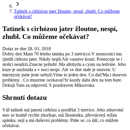
Tatínek s cirhózou jater žloutne, nespí, zhubl. Co můžeme
očekávat?
Tatínek s cirhózou jater žloutne, nespí,
zhubl. Co můžeme očekávat?
Dotaz ze dne 28. 03. 2018
Dobry den Mam 70 leteho tatinka po 3 mrtvicce.V nemocnici mu
zjistili cirhozu jater. Nikdy nepil.Ale vasnive kouri. Pomocuje se i
stolici neudrzi.Znacne pohubl .Ma altritydu a cystu na ledvine. Jeho
kuze je nazloutla a v noci nespi .Ale ve dne stale je unaven. U
internysty jsme jeste nebyli.Vime to jeden den. Co dal?Ma i dusevni
problemy . Co muzeme ocekavat?Je kazdy dalsi den na tom hure.
Dekuji Vam za odpoved. S pozdravem Miksovska
Shrnutí dotazu
Váš tatínek má jaterní cirhózu a prodělal 3 mrtvice. Jeho zdravotní
stav se hodně rychle zhoršuje, má žloutenku, převrácený režim
spánku, nejí a má duševní problémy. Ptáte se, co dál, co můžete
očekávat.