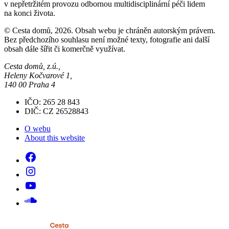
v nepřetržitém provozu odbornou multidisciplinární péči lidem
na konci života.
© Cesta domů, 2026. Obsah webu je chráněn autorským právem.
Bez předchozího souhlasu není možné texty, fotografie ani další
obsah dále šířit či komerčně využívat.
Cesta domů, z.ú.,
Heleny Kočvarové 1,
140 00 Praha 4
IČO: 265 28 843
DIČ: CZ 26528843
O webu
About this website