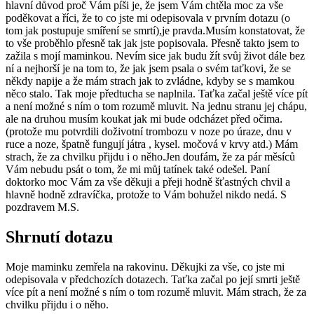
hlavní důvod proč Vám píši je, že jsem Vám chtěla moc za vše
poděkovat a říci, že to co jste mi odepisovala v prvním dotazu (o
tom jak postupuje smíření se smrtí),je pravda.Musím konstatovat, že
to vše proběhlo přesně tak jak jste popisovala. Přesně takto jsem to
zažila s mojí maminkou. Nevím sice jak budu žít svůj život dále bez
ní a nejhorší je na tom to, že jak jsem psala o svém taťkovi, že se
někdy napije a že mám strach jak to zvládne, kdyby se s mamkou
něco stalo. Tak moje předtucha se naplnila. Taťka začal ještě více pít
a není možné s ním o tom rozumě mluvit. Na jednu stranu jej chápu,
ale na druhou musím koukat jak mi bude odcházet před očima.
(protože mu potvrdili doživotní trombozu v noze po úraze, dnu v
ruce a noze, špatně fungují játra , kysel. močová v krvy atd.) Mám
strach, že za chvilku přijdu i o něho.Jen doufám, že za pár měsíců
Vám nebudu psát o tom, že mi můj tatínek také odešel. Paní
doktorko moc Vám za vše děkuji a přeji hodně šťastných chvil a
hlavně hodně zdravíčka, protože to Vám bohužel nikdo nedá. S
pozdravem M.S.
Shrnutí dotazu
Moje maminku zemřela na rakovinu. Děkujki za vše, co jste mi
odepisovala v předchozích dotazech. Taťka začal po její smrti ještě
více pít a není možné s ním o tom rozumě mluvit. Mám strach, že za
chvilku přijdu i o něho.