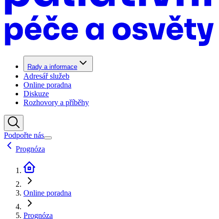
Rady a informace
Adresář služeb
Online poradna
Diskuze
Rozhovory a příběhy
Podpořte nás
Prognóza
Online poradna
Prognóza