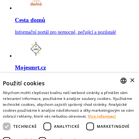
Cesta domů
Informační portál pro nemocné, pečující a pozůstalé
Mojesmrt.cz
×
Sestavte si seznam posledních přání a vyslovte svoje
Použití cookies
představy o konci života
Abychom mohli zlepšovat kvalitu naší webové stránky a přinášet vám
CZECH
relevantní informace, používáme k analýze soubory cookies. Využíváme
technické cookies, abychom zajistili správný chod stránky. Analytické
ENGLISH
cookies používáme k analýze návštěvnosti a díky marketingovým se vám
zobrazí reklamy, které vás nebudou otravovat.
Více informací
Data o umírání
TECHNICKÉ
ANALYTICKÉ
MARKETINGOVÉ
Nejnovější data o postojích veřejnosti a zdravotníků k umírání