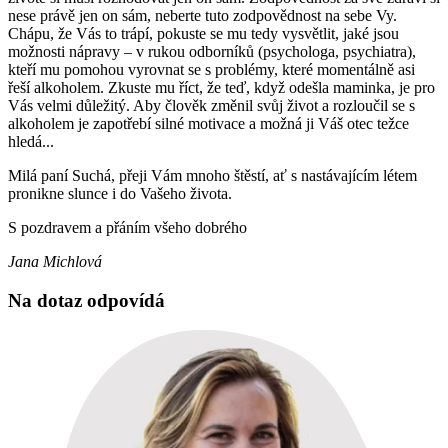
nese právě jen on sám, neberte tuto zodpovědnost na sebe Vy.
Chápu, že Vás to trápí, pokuste se mu tedy vysvětlit, jaké jsou
možnosti nápravy – v rukou odborníků (psychologa, psychiatra),
kteří mu pomohou vyrovnat se s problémy, které momentálně asi
řeší alkoholem. Zkuste mu říct, že teď, když odešla maminka, je pro
Vás velmi důležitý. Aby člověk změnil svůj život a rozloučil se s
alkoholem je zapotřebí silné motivace a možná ji Váš otec težce
hledá...
Milá paní Suchá, přeji Vám mnoho štěstí, ať s nastávajícím létem
pronikne slunce i do Vašeho života.
S pozdravem a přáním všeho dobrého
Jana Michlová
Na dotaz odpovídá