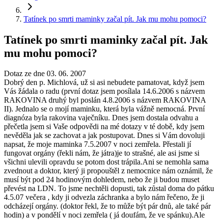
Tatínek po smrti maminky začal pít. Jak mu mohu pomoci?
Tatínek po smrti maminky začal pít. Jak
mu mohu pomoci?
Dotaz ze dne 03. 06. 2007
Dobrý den p. Michlová, už si asi nebudete pamatovat, když jsem
Vás žádala o radu (první dotaz jsem posílala 14.6.2006 s názvem
RAKOVINA druhý byl poslán 4.8.2006 s názvem RAKOVINA
II). Jednalo se o mojí maminku, která byla vážně nemocná. První
diagnóza byla rakovina vaječníku. Dnes jsem dostala odvahu a
přečetla jsem si Vaše odpovědi na mé dotazy v té době, kdy jsem
nevěděla jak se zachovat a jak postupovat. Dnes si Vám dovoluji
napsat, že moje maminka 7.5.2007 v noci zemřela. Přestali jí
fungovat orgány (řekli nám, že játra)je to strašné, ale asi jsme si
všichni ulevili opravdu se potom dost trápila.Ani se nemohla sama
zvednout a doktor, který ji propouštěl z nemocnice nám oznámil, že
musí být pod 24 hodinovým dohledem, nebo že ji budou muset
převést na LDN. To jsme nechtěli dopusti, tak zůstal doma do pátku
4.5.07 večera , kdy ji odvezla záchranka a bylo nám řečeno, že ji
odcházejí orgány. (doktor řekl, že to může být pár dnů, ale také pár
hodin) a v pondělí v noci zemřela ( já doufám, že ve spánku).Ale