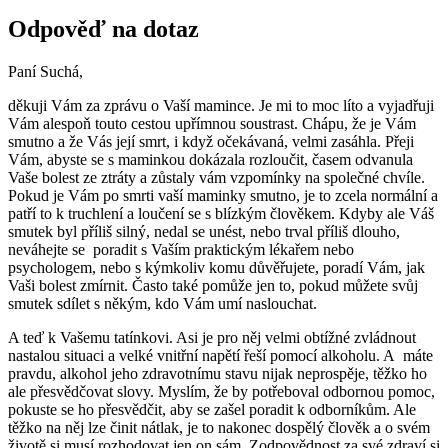
Odpověď na dotaz
Paní Suchá,
děkuji Vám za zprávu o Vaší mamince. Je mi to moc líto a vyjadřuji
Vám alespoň touto cestou upřímnou soustrast. Chápu, že je Vám
smutno a že Vás její smrt, i když očekávaná, velmi zasáhla. Přeji
Vám, abyste se s maminkou dokázala rozloučit, časem odvanula
Vaše bolest ze ztráty a zůstaly vám vzpomínky na společné chvíle.
Pokud je Vám po smrti vaší maminky smutno, je to zcela normální a
patří to k truchlení a loučení se s blízkým člověkem. Kdyby ale Váš
smutek byl příliš silný, nedal se unést, nebo trval příliš dlouho,
neváhejte se poradit s Vaším praktickým lékařem nebo
psychologem, nebo s kýmkoliv komu důvěřujete, poradí Vám, jak
Vaši bolest zmírnit. Často také pomůže jen to, pokud můžete svůj
smutek sdílet s někým, kdo Vám umí naslouchat.
A teď k Vašemu tatínkovi. Asi je pro něj velmi obtížné zvládnout
nastalou situaci a velké vnitřní napětí řeší pomocí alkoholu. A máte
pravdu, alkohol jeho zdravotnímu stavu nijak neprospěje, těžko ho
ale přesvědčovat slovy. Myslím, že by potřeboval odbornou pomoc,
pokuste se ho přesvědčit, aby se zašel poradit k odborníkům. Ale
těžko na něj lze činit nátlak, je to nakonec dospělý člověk a o svém
životě si musí rozhodovat jen on sám. Zodpovědnost za své zdraví si