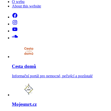
O webu
About this website
Cesta domů
Informační portál pro nemocné, pečující a pozůstalé
Mojesmrt.cz