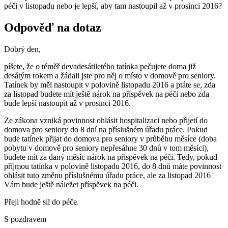
péči v listopadu nebo je lepší, aby tam nastoupil až v prosinci 2016?
Odpověď na dotaz
Dobrý den,
píšete, že o téměř devadesátiletého tatínka pečujete doma již
desátým rokem a žádali jste pro něj o místo v domově pro seniory.
Tatínek by měl nastoupit v polovině listopadu 2016 a ptáte se, zda
za listopad budete mít ještě nárok na příspěvek na péči nebo zda
bude lepší nastoupit až v prosinci 2016.
Ze zákona vzniká povinnost ohlásit hospitalizaci nebo přijetí do
domova pro seniory do 8 dní na příslušném úřadu práce. Pokud
bude tatínek přijat do domova pro seniory v průběhu měsíce (doba
pobytu v domově pro seniory nepřesáhne 30 dnů v tom měsíci),
budete mít za daný měsíc nárok na příspěvek na péči. Tedy, pokud
příjmou tatínka v polovině listopadu 2016, do 8 dnů máte povinnost
ohlásit tuto změnu příslušnému úřadu práce, ale za listopad 2016
Vám bude ještě náležet příspěvek na péči.
Přeji hodně sil do péče.
S pozdravem