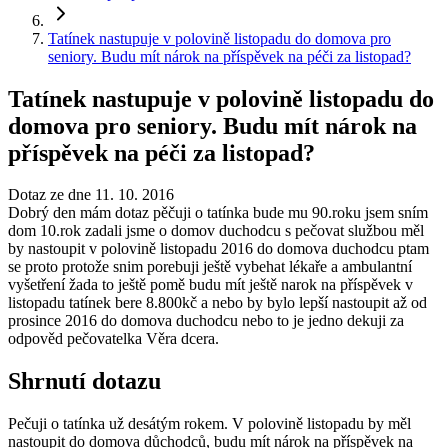
Tatínek nastupuje v polovině listopadu do domova pro
seniory. Budu mít nárok na příspěvek na péči za listopad?
Tatínek nastupuje v polovině listopadu do
domova pro seniory. Budu mít nárok na
příspěvek na péči za listopad?
Dotaz ze dne 11. 10. 2016
Dobrý den mám dotaz pěčuji o tatínka bude mu 90.roku jsem sním
dom 10.rok zadali jsme o domov duchodcu s pečovat službou měl
by nastoupit v polovině listopadu 2016 do domova duchodcu ptam
se proto protože snim porebuji ještě vybehat lékaře a ambulantní
vyšetření žada to ještě pomě budu mít ještě narok na příspěvek v
listopadu tatínek bere 8.800kč a nebo by bylo lepší nastoupit až od
prosince 2016 do domova duchodcu nebo to je jedno dekuji za
odpověd pečovatelka Věra dcera.
Shrnutí dotazu
Pečuji o tatínka už desátým rokem. V polovině listopadu by měl
nastoupit do domova důchodců, budu mít nárok na příspěvek na