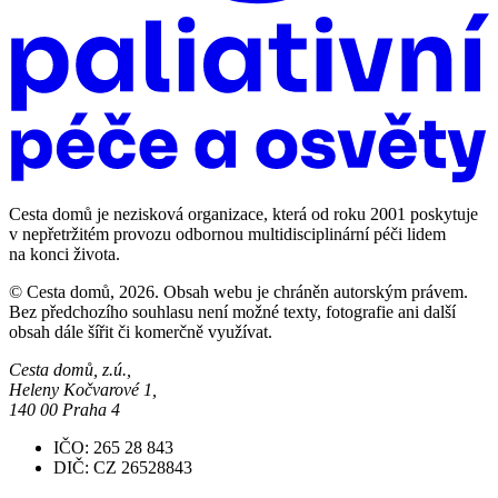
Cesta domů je nezisková organizace, která od roku 2001 poskytuje
v nepřetržitém provozu odbornou multidisciplinární péči lidem
na konci života.
© Cesta domů, 2026. Obsah webu je chráněn autorským právem.
Bez předchozího souhlasu není možné texty, fotografie ani další
obsah dále šířit či komerčně využívat.
Cesta domů, z.ú.,
Heleny Kočvarové 1,
140 00 Praha 4
IČO: 265 28 843
DIČ: CZ 26528843