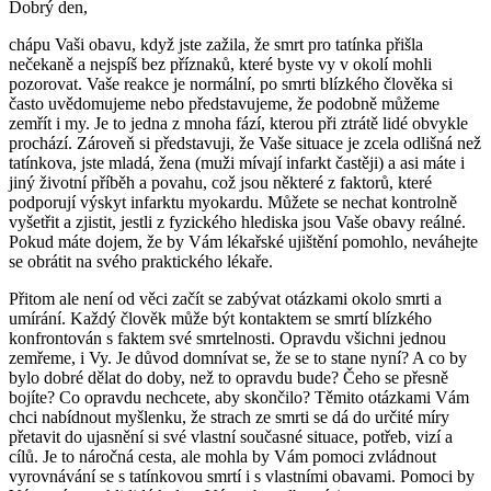
Dobrý den,
chápu Vaši obavu, když jste zažila, že smrt pro tatínka přišla
nečekaně a nejspíš bez příznaků, které byste vy v okolí mohli
pozorovat. Vaše reakce je normální, po smrti blízkého člověka si
často uvědomujeme nebo představujeme, že podobně můžeme
zemřít i my. Je to jedna z mnoha fází, kterou při ztrátě lidé obvykle
prochází. Zároveň si představuji, že Vaše situace je zcela odlišná než
tatínkova, jste mladá, žena (muži mívají infarkt častěji) a asi máte i
jiný životní příběh a povahu, což jsou některé z faktorů, které
podporují výskyt infarktu myokardu. Můžete se nechat kontrolně
vyšetřit a zjistit, jestli z fyzického hlediska jsou Vaše obavy reálné.
Pokud máte dojem, že by Vám lékařské ujištění pomohlo, neváhejte
se obrátit na svého praktického lékaře.
Přitom ale není od věci začít se zabývat otázkami okolo smrti a
umírání. Každý člověk může být kontaktem se smrtí blízkého
konfrontován s faktem své smrtelnosti. Opravdu všichni jednou
zemřeme, i Vy. Je důvod domnívat se, že se to stane nyní? A co by
bylo dobré dělat do doby, než to opravdu bude? Čeho se přesně
bojíte? Co opravdu nechcete, aby skončilo? Těmito otázkami Vám
chci nabídnout myšlenku, že strach ze smrti se dá do určité míry
přetavit do ujasnění si své vlastní současné situace, potřeb, vizí a
cílů. Je to náročná cesta, ale mohla by Vám pomoci zvládnout
vyrovnávání se s tatínkovou smrtí i s vlastními obavami. Pomoci by