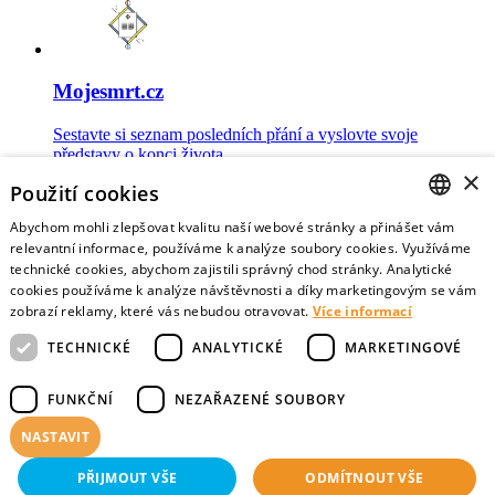
Mojesmrt.cz
Sestavte si seznam posledních přání a vyslovte svoje
představy o konci života
×
Použití cookies
Abychom mohli zlepšovat kvalitu naší webové stránky a přinášet vám
CZECH
relevantní informace, používáme k analýze soubory cookies. Využíváme
technické cookies, abychom zajistili správný chod stránky. Analytické
Data o umírání
ENGLISH
cookies používáme k analýze návštěvnosti a díky marketingovým se vám
zobrazí reklamy, které vás nebudou otravovat.
Více informací
Nejnovější data o postojích veřejnosti a zdravotníků k umírání
TECHNICKÉ
ANALYTICKÉ
MARKETINGOVÉ
FUNKČNÍ
NEZAŘAZENÉ SOUBORY
NASTAVIT
Virtuální vzpomínky
PŘIJMOUT VŠE
ODMÍTNOUT VŠE
Sdílejte vzpomínky na své blízké zemřelé