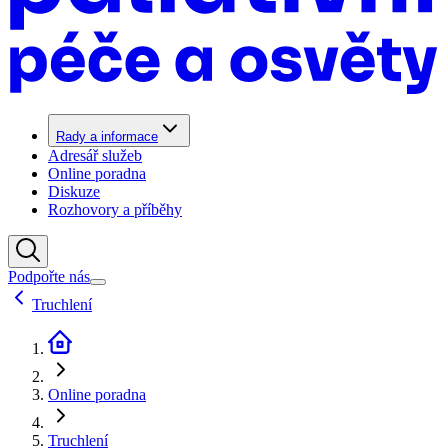
Rady a informace
Adresář služeb
Online poradna
Diskuze
Rozhovory a příběhy
Podpořte nás
Truchlení
Online poradna
Truchlení