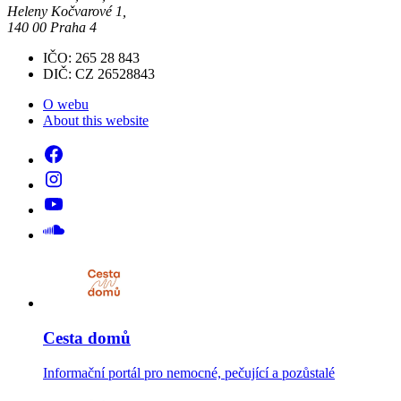
Heleny Kočvarové 1,
140 00 Praha 4
IČO: 265 28 843
DIČ: CZ 26528843
O webu
About this website
Cesta domů
Informační portál pro nemocné, pečující a pozůstalé