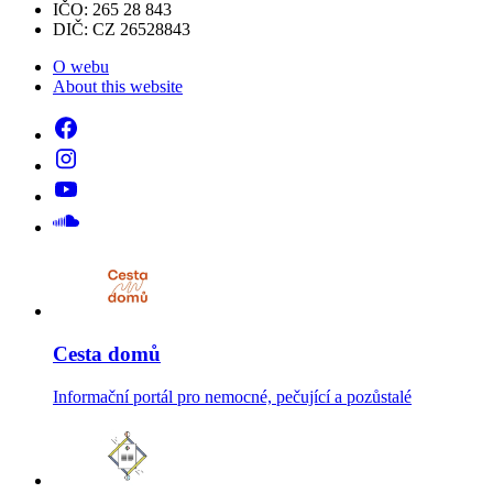
IČO: 265 28 843
DIČ: CZ 26528843
O webu
About this website
Cesta domů
Informační portál pro nemocné, pečující a pozůstalé