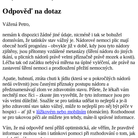
Odpověď na dotaz
Vážená Petro,
nemám k dispozici žádné jiné údaje, nicméně i tak se bohužel
domnívám, že tatínkův stav vážný je. Nádorové nemoci plic mají
obecně horší prognózu - obvykle již v době, kdy jsou tyto nádory
zjištěny, jsou přítomny vzdálené metastázy (šíření nádoru do jiných
tkání, u plicních nádorů právě velmi příznačně právě mozek a kosti).
Léčba tak od začátku nebývá mířena na úplné vyléčení, ale právě na
zastavení šíření nemoci a prodloužení přežití nemocných.
Apatie, hubnutí, ztráta chuti k jídlu (která se u pokročilých nádorů
nedá ovlivnit) jsou časnými příznaky postupu nádoru a
předznamenávají zlom ve zdravotním stavu. Píšete, že lékaři vám
nechtějí moc říci – zkuste jim vysvětlit, že tyto informace jsou pro
vás velmi důležité. Snažíte se pro tatínka udělat to nejlepší a je-li
jeho zdravotní stav takto vážný, může to nejlepší pro něj být péče v
hospici – ať již v
lůžkovém nebo mobilním
(domácím). Rozhodnout
se pro takovou péči ale můžete jen tehdy, máte-li správné informace.
Vím, že má odpověď není příliš optimistická, ale věřím, že pravdivé
informace mohou vám i tatínkovi pomoci při rozhodování o tom, jak