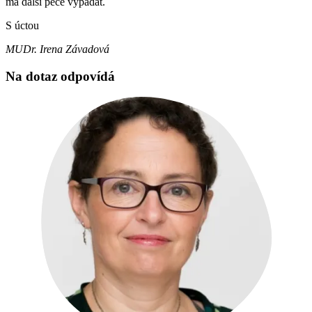
má další péče vypadat.
S úctou
MUDr. Irena Závadová
Na dotaz odpovídá