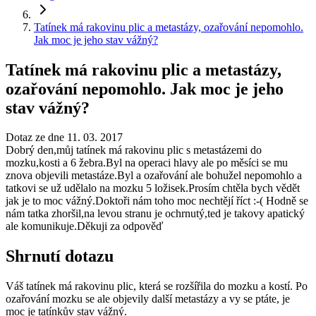
Tatínek má rakovinu plic a metastázy, ozařování nepomohlo.
Jak moc je jeho stav vážný?
Tatínek má rakovinu plic a metastázy,
ozařování nepomohlo. Jak moc je jeho
stav vážný?
Dotaz ze dne 11. 03. 2017
Dobrý den,můj tatínek má rakovinu plic s metastázemi do
mozku,kosti a 6 žebra.Byl na operaci hlavy ale po měsíci se mu
znova objevili metastáze.Byl a ozařování ale bohužel nepomohlo a
tatkovi se už udělalo na mozku 5 ložisek.Prosím chtěla bych vědět
jak je to moc vážný.Doktoři nám toho moc nechtějí říct :-( Hodně se
nám tatka zhoršil,na levou stranu je ochrnutý,ted je takovy apatický
ale komunikuje.Děkuji za odpověď
Shrnutí dotazu
Váš tatínek má rakovinu plic, která se rozšířila do mozku a kostí. Po
ozařování mozku se ale objevily další metastázy a vy se ptáte, je
moc je tatínkův stav vážný.