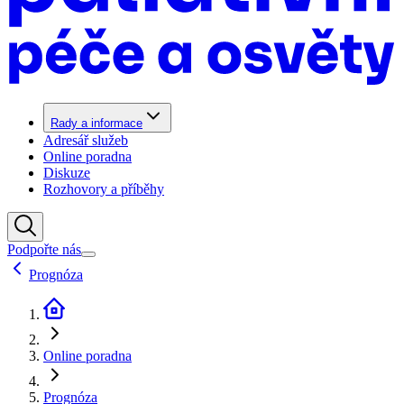
Rady a informace
Adresář služeb
Online poradna
Diskuze
Rozhovory a příběhy
Podpořte nás
Prognóza
Online poradna
Prognóza