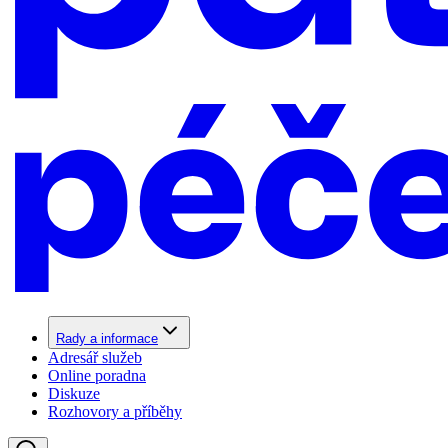
Rady a informace
Adresář služeb
Online poradna
Diskuze
Rozhovory a příběhy