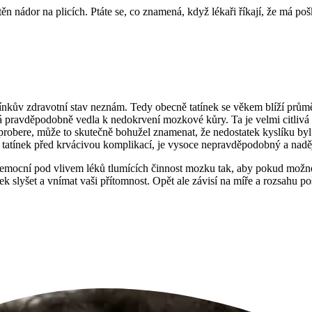
ištěn nádor na plicích. Ptáte se, co znamená, když lékaři říkají, že má 
ínkův zdravotní stav neznám. Tedy obecně tatínek se věkem blíží prům
á pravděpodobně vedla k nedokrvení mozkové kůry. Ta je velmi citlivá i
probere, může to skutečně bohužel znamenat, že nedostatek kyslíku byl kr
l tatínek před krvácivou komplikací, je vysoce nepravděpodobný a nadě
nemocní pod vlivem léků tlumících činnost mozku tak, aby pokud možno 
atínek slyšet a vnímat vaši přítomnost. Opět ale závisí na míře a rozsa