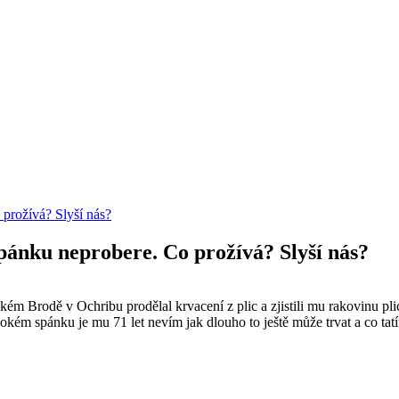
 prožívá? Slyší nás?
 spánku neprobere. Co prožívá? Slyší nás?
ém Brodě v Ochribu prodělal krvacení z plic a zjistili mu rakovinu pli
okém spánku je mu 71 let nevím jak dlouho to ještě může trvat a co tat