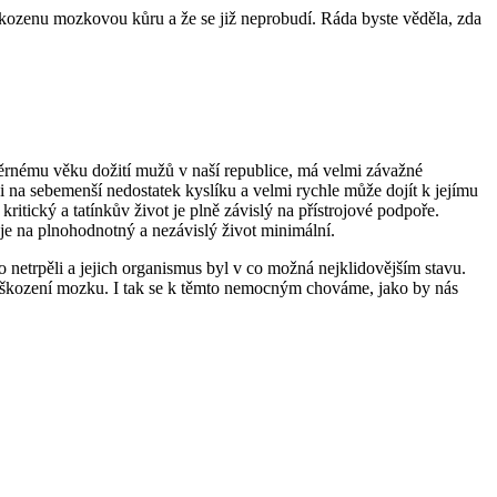
poškozenu mozkovou kůru a že se již neprobudí. Ráda byste věděla, zda
ěrnému věku dožití mužů v naší republice, má velmi závažné
 na sebemenší nedostatek kyslíku a velmi rychle může dojít k jejímu
itický a tatínkův život je plně závislý na přístrojové podpoře.
je na plnohodnotný a nezávislý život minimální.
netrpěli a jejich organismus byl v co možná nejklidovějším stavu.
hu poškození mozku. I tak se k těmto nemocným chováme, jako by nás