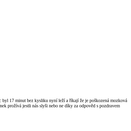
c byl 17 minut bez kysliku nyní leží a říkají že je poškozená mozková
ínek prožívá jestli nás slyši nebo ne díky za odpověd s pozdravem