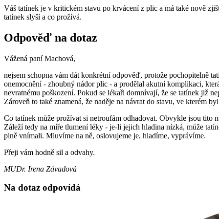
Váš tatínek je v kritickém stavu po krvácení z plic a má také nově zj
tatínek slyší a co prožívá.
Odpověď na dotaz
Vážená paní Machová,
nejsem schopna vám dát konkrétní odpověď, protože pochopitelně tat
onemocnění - zhoubný nádor plic - a prodělal akutní komplikaci, kter
nevratnému poškození. Pokud se lékaři domnívají, že se tatínek již ne
Zároveň to také znamená, že naděje na návrat do stavu, ve kterém by
Co tatínek může prožívat si netroufám odhadovat. Obvykle jsou tito 
Záleží tedy na míře tlumení léky - je-li jejich hladina nízká, může t
plně vnímali. Mluvíme na ně, oslovujeme je, hladíme, vyprávíme.
Přeji vám hodně sil a odvahy.
MUDr. Irena Závadová
Na dotaz odpovídá