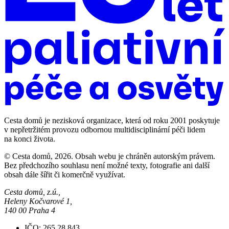
Cesta domů je nezisková organizace, která od roku 2001 poskytuje
v nepřetržitém provozu odbornou multidisciplinární péči lidem
na konci života.
© Cesta domů, 2026. Obsah webu je chráněn autorským právem.
Bez předchozího souhlasu není možné texty, fotografie ani další
obsah dále šířit či komerčně využívat.
Cesta domů, z.ú.,
Heleny Kočvarové 1,
140 00 Praha 4
IČO: 265 28 843