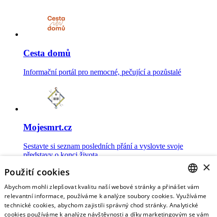
Cesta domů
Informační portál pro nemocné, pečující a pozůstalé
Mojesmrt.cz
Sestavte si seznam posledních přání a vyslovte svoje
představy o konci života
×
Použití cookies
Abychom mohli zlepšovat kvalitu naší webové stránky a přinášet vám
CZECH
relevantní informace, používáme k analýze soubory cookies. Využíváme
technické cookies, abychom zajistili správný chod stránky. Analytické
Data o umírání
ENGLISH
cookies používáme k analýze návštěvnosti a díky marketingovým se vám