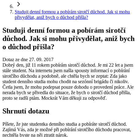
Studuji denní formou a pobírám sirotčí důchod. Jak si mohu
přivydělat, aniž bych o důchod přišla?
Studuji denní formou a pobírám sirotčí
důchod. Jak si mohu přivydělat, aniž bych
o důchod přišla?
Dotaz ze dne 27. 09. 2017
Dobrý den, již 11 rokem pobírám sirotčí důchod. Je mi 22 let a jsem
stále student. Na internetu jsem našla spousty informací o pobírání
sirotčího důchodu a podobně, ale chtěla bych se zeptat: Zda jako
student denního studia mohu chodit na sezónní brigádu či nikoliv.
Četla jsem, že mohu podepsat pouze dohodu o provedení práce. Ale
nerada bych se přivedla do situace, že bych o sirotčí důchod přišla,
proto se radši ptám. Mockrát Vám děkuji za odpověď.
Shrnutí dotazu
Píšete, že jste studentka denního studia a pobíráte sirotčí důchod.
Zajímá Vás, zda je možné při pobírání sirotčího důchodu pracovat,
nechtěla byste na něj ztratit nárok.