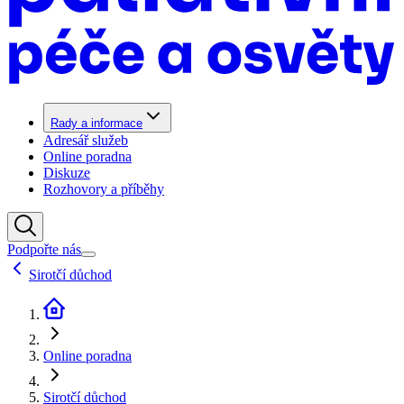
Rady a informace
Adresář služeb
Online poradna
Diskuze
Rozhovory a příběhy
Podpořte nás
Sirotčí důchod
Online poradna
Sirotčí důchod