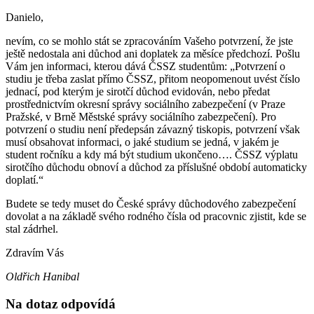
Danielo,
nevím, co se mohlo stát se zpracováním Vašeho potvrzení, že jste
ještě nedostala ani důchod ani doplatek za měsíce předchozí. Pošlu
Vám jen informaci, kterou dává ČSSZ studentům: „Potvrzení o
studiu je třeba zaslat přímo ČSSZ, přitom neopomenout uvést číslo
jednací, pod kterým je sirotčí důchod evidován, nebo předat
prostřednictvím okresní správy sociálního zabezpečení (v Praze
Pražské, v Brně Městské správy sociálního zabezpečení). Pro
potvrzení o studiu není předepsán závazný tiskopis, potvrzení však
musí obsahovat informaci, o jaké studium se jedná, v jakém je
student ročníku a kdy má být studium ukončeno…. ČSSZ výplatu
sirotčího důchodu obnoví a důchod za příslušné období automaticky
doplatí.“
Budete se tedy muset do České správy důchodového zabezpečení
dovolat a na základě svého rodného čísla od pracovnic zjistit, kde se
stal zádrhel.
Zdravím Vás
Oldřich Hanibal
Na dotaz odpovídá