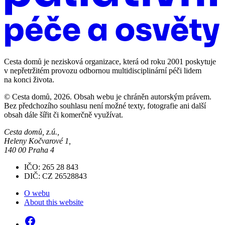
Cesta domů je nezisková organizace, která od roku 2001 poskytuje
v nepřetržitém provozu odbornou multidisciplinární péči lidem
na konci života.
© Cesta domů, 2026. Obsah webu je chráněn autorským právem.
Bez předchozího souhlasu není možné texty, fotografie ani další
obsah dále šířit či komerčně využívat.
Cesta domů, z.ú.,
Heleny Kočvarové 1,
140 00 Praha 4
IČO: 265 28 843
DIČ: CZ 26528843
O webu
About this website