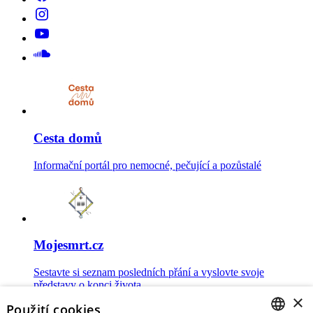
Cesta domů
Informační portál pro nemocné, pečující a pozůstalé
Mojesmrt.cz
Sestavte si seznam posledních přání a vyslovte svoje
představy o konci života
×
Použití cookies