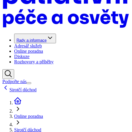
Rady a informace
Adresář služeb
Online poradna
Diskuze
Rozhovory a příběhy
Podpořte nás
Sirotčí důchod
Online poradna
Sirotčí důchod