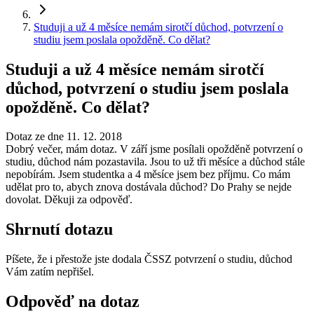
Studuji a už 4 měsíce nemám sirotčí důchod, potvrzení o
studiu jsem poslala opožděně. Co dělat?
Studuji a už 4 měsíce nemám sirotčí
důchod, potvrzení o studiu jsem poslala
opožděně. Co dělat?
Dotaz ze dne 11. 12. 2018
Dobrý večer, mám dotaz. V září jsme posílali opožděně potvrzení o
studiu, důchod nám pozastavila. Jsou to už tři měsíce a důchod stále
nepobírám. Jsem studentka a 4 měsíce jsem bez příjmu. Co mám
udělat pro to, abych znova dostávala důchod? Do Prahy se nejde
dovolat. Děkuji za odpověď.
Shrnutí dotazu
Píšete, že i přestože jste dodala ČSSZ potvrzení o studiu, důchod
Vám zatím nepřišel.
Odpověď na dotaz