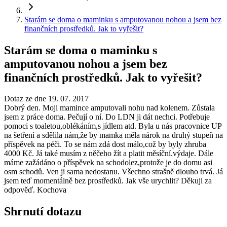
Starám se doma o maminku s amputovanou nohou a jsem bez
finančních prostředků. Jak to vyřešit?
Starám se doma o maminku s
amputovanou nohou a jsem bez
finančních prostředků. Jak to vyřešit?
Dotaz ze dne 19. 07. 2017
Dobrý den. Moji mamince amputovali nohu nad kolenem. Zůstala
jsem z práce doma. Pečují o ní. Do LDN ji dát nechci. Potřebuje
pomoci s toaletou,oblékáním,s jídlem atd. Byla u nás pracovnice UP
na šetření a sdělila nám,že by mamka měla nárok na druhý stupeň na
příspěvek na péči. To se nám zdá dost málo,což by byly zhruba
4000 Kč. Já také musím z něčeho žít a platit měsíční.výdaje. Dále
máme zažádáno o příspěvek na schodolez,protože je do domu asi
osm schodů. Ven ji sama nedostanu. Všechno strašně dlouho trvá. Já
jsem teď momentálně bez prostředků. Jak vše urychlit? Děkuji za
odpověď. Kochova
Shrnutí dotazu