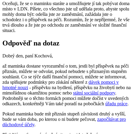
Oceňuji, že se o maminku staráte a umožňujete jí tak pobývat doma
místo v LDN. Píšete, co všechno jste už udělala proto, abyste spolu
mohly doma být: odešla jste ze zaměstnání, zažádala jste o
schodolez i o příspěvek na péči. Rozumím, že je nepříjemné, že vše
trvá dlouho a že jste po odchodu ze zaměstnání ve složité finanční
situaci.
Odpověď na dotaz
Dobrý den, paní Kochová,
až maminka dostane vyrozumění o tom, jestli byl příspěvek na péči
přiznán, můžete se odvolat, pokud nebudete s přiznaným stupněm
souhlasit. Co se týče další finanční pomoci, můžete se informovat,
zda splňujete podmínky pro získání některé z
dávek pomoci v
hmotné nouzi
- příspěvku na bydlení, příspěvku na živobytí nebo na
mimořádnou okamžitou pomoc nebo
státní sociální podpory
.
Podrobněji se o těchto formách pomoci můžete dočíst v uvedených
odkazech, konkrétněji Vám také poradí na pobočkách
úřadu práce
.
Pokud maminka bude mít přiznán stupeň závislosti druhý a vyšší,
bude se vám doba, po kterou o ni budete pečovat,
započítávat pro
důchodové účely
.