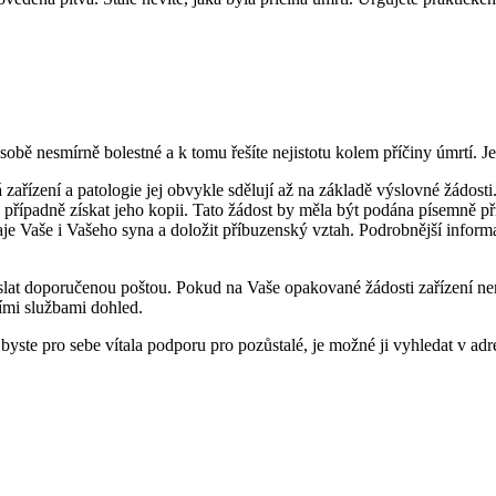
 sobě nesmírně bolestné a k tomu řešíte nejistotu kolem příčiny úmrtí. J
ařízení a patologie jej obvykle sdělují až na základě výslovné žádosti
případně získat jeho kopii. Tato žádost by měla být podána písemně p
údaje Vaše i Vašeho syna a doložit příbuzenský vztah. Podrobnější infor
poslat doporučenou poštou. Pokud na Vaše opakované žádosti zařízení n
ími službami dohled.
byste pro sebe vítala podporu pro pozůstalé, je možné ji vyhledat v adr