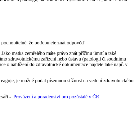
e pochopitelné, že potřebujete znát odpověď.
. Jako matka zemřelého máte právo znát příčinu úmrtí a také
římo zdravotnickému zařízení nebo ústavu (patologii či soudnímu
mace o nahlížení do zdravotnické dokumentace najdete také např. v
ereaguje, je možné podat písemnou stížnost na vedení zdravotnického
esáři -
Provázení a poradenství pro pozůstalé v ČR
.