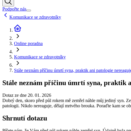
Podpořte nás
Komunikace se zdravotníky
Online poradna
Komunikace se zdravotníky
Stále neznám příčinu úmrtí syna, praktik ani patologie nereagu
Stále neznám příčinu úmrtí syna, praktik 
Dotaz ze dne 20. 01. 2026
Dobrý den, skoro před půl rokem mě zemřel náhle můj jediný syn. Zem
patologii. Nikdo nereaguje, dělají mrtvého brouka. Poraďte kam se ob
Shrnutí dotazu
Píšete nám, že Vám před půl rokem náhle zemřel syn. Údajně byla prove