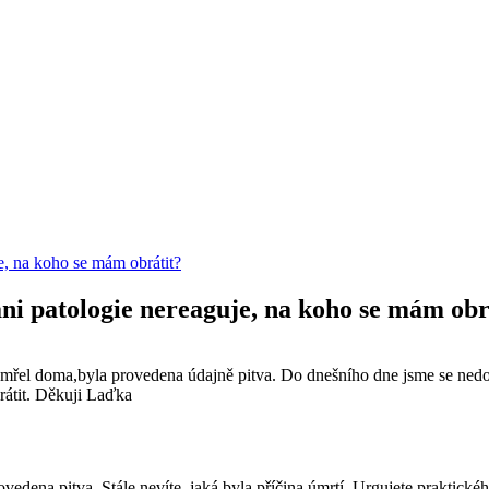
je, na koho se mám obrátit?
ani patologie nereaguje, na koho se mám obr
řel doma,byla provedena údajně pitva. Do dnešního dne jsme se nedozvě
rátit. Děkuji Laďka
dena pitva. Stále nevíte, jaká byla příčina úmrtí. Urgujete praktického