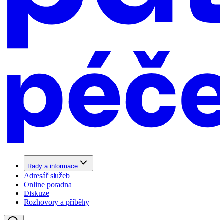
Rady a informace
Adresář služeb
Online poradna
Diskuze
Rozhovory a příběhy