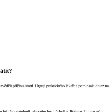
átit?
děli příčinu úmrtí. Urguji praktického lékaře i jsem psala dotaz na
 lékaře a patologii, ale zatím bez výsledku. Ptáte se, kam se máte