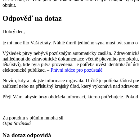
obrátit.
Odpověď na dotaz
Dobrý den,
je mi moc líto Vaší ztráty. Náhlé úmrtí jediného syna musí být samo o
Výsledek pitvy nebývá pozůstalým automaticky zasílán. Zdravotnická z
nahlédnout do zdravotnické dokumentace včetně pitevního protokolu, 
lékařství), kde byla pitva provedena. Je potřeba uvést identifikační 
elektronické publikaci –
Právní rádce pro pozůstalé
.
Nevím, kdy a jak jste informace urgovala. Určitě je potřeba žádost 
zařízení nebo na příslušný krajský úřad, který vykonává nad zdravotn
Přeji Vám, abyste brzy obdržela informaci, kterou potřebujete. Pokud 
Za poradnu s přáním mnoha sil
Olga Stránská
Na dotaz odpovídá