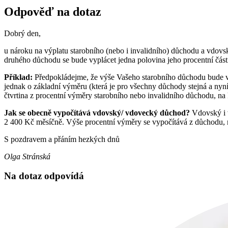
Odpověď na dotaz
Dobrý den,
u nároku na výplatu starobního (nebo i invalidního) důchodu a vdo
druhého důchodu se bude vyplácet jedna polovina jeho procentní část
Příklad:
Předpokládejme, že výše Vašeho starobního důchodu bude v
jednak o základní výměru (která je pro všechny důchody stejná a nyn
čtvrtina z procentní výměry starobního nebo invalidního důchodu, na
Jak se obecně vypočítává vdovský/ vdovecký důchod?
Vdovský i v
2 400 Kč měsíčně. Výše procentní výměry se vypočítává z důchodu, n
S pozdravem a přáním hezkých dnů
Olga Stránská
Na dotaz odpovídá