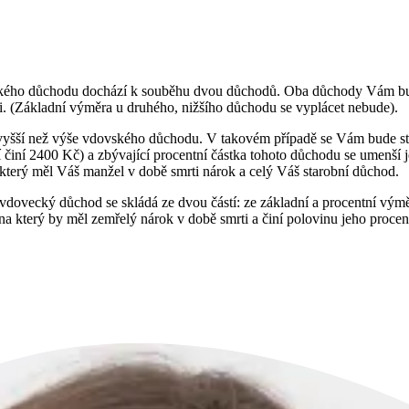
vského důchodu dochází k souběhu dvou důchodů. Oba důchody Vám bud
i. (Základní výměra u druhého, nižšího důchodu se vyplácet nebude).
yšší než výše vdovského důchodu. V takovém případě se Vám bude star
í činí 2400 Kč) a zbývající procentní částka tohoto důchodu se umenší 
 který měl Váš manžel v době smrti nárok a celý Váš starobní důchod.
dovecký důchod se skládá ze dvou částí: ze základní a procentní výmě
a který by měl zemřelý nárok v době smrti a činí polovinu jeho procen