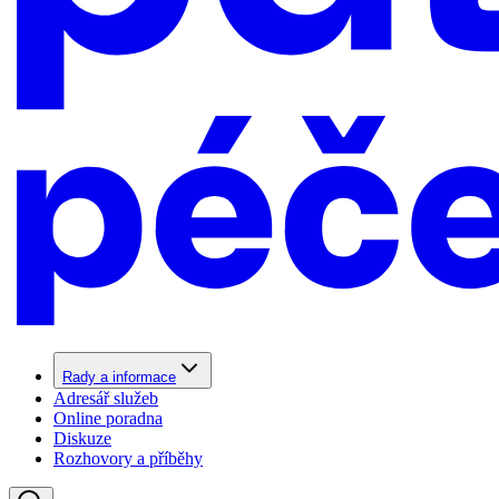
Rady a informace
Adresář služeb
Online poradna
Diskuze
Rozhovory a příběhy