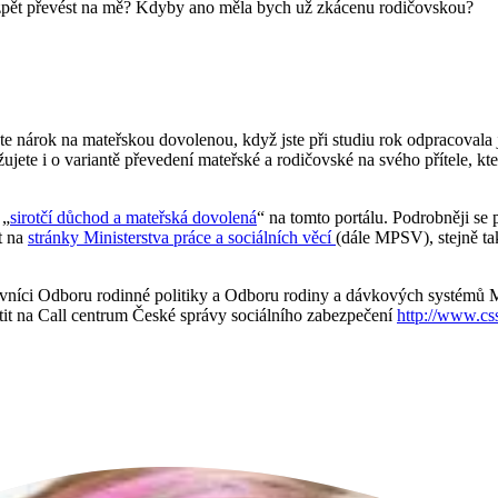
 zpět převést na mě? Kdyby ano měla bych už zkácenu rodičovskou?
máte nárok na mateřskou dovolenou, když jste při studiu rok odpracovala
žujete i o variantě převedení mateřské a rodičovské na svého přítele,
 „
sirotčí důchod a mateřská dovolená
“ na tomto portálu. Podrobněji se
t na
stránky Ministerstva práce a sociálních věcí
(dále MPSV), stejně ta
níci Odboru rodinné politiky a Odboru rodiny a dávkových systémů M
tit na Call centrum České správy sociálního zabezpečení
http://www.css