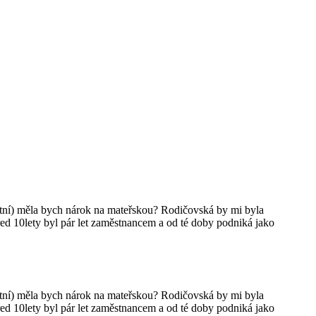
votní) měla bych nárok na mateřskou? Rodičovská by mi byla
před 10lety byl pár let zaměstnancem a od té doby podniká jako
votní) měla bych nárok na mateřskou? Rodičovská by mi byla
před 10lety byl pár let zaměstnancem a od té doby podniká jako