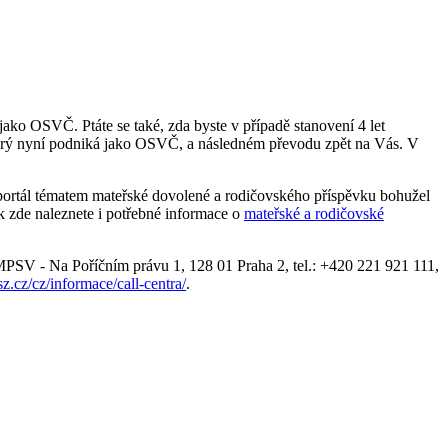
 jako OSVČ. Ptáte se také, zda byste v případě stanovení 4 let
 který nyní podniká jako OSVČ, a následném převodu zpět na Vás. V
 portál tématem mateřské dovolené a rodičovského příspěvku bohužel
k zde naleznete i potřebné informace o
mateřské a rodičovské
PSV - Na Poříčním právu 1, 128 01 Praha 2, tel.: +420 221 921 111,
z.cz/cz/informace/call-centra/
.