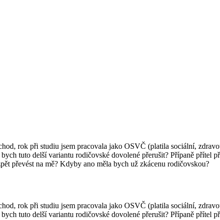
ůchod, rok při studiu jsem pracovala jako OSVČ (platila sociální, zdra
 bych tuto delší variantu rodičovské dovolené přerušit? Přípaně přítel 
 zpět převést na mě? Kdyby ano měla bych už zkácenu rodičovskou?
ůchod, rok při studiu jsem pracovala jako OSVČ (platila sociální, zdra
 bych tuto delší variantu rodičovské dovolené přerušit? Přípaně přítel 