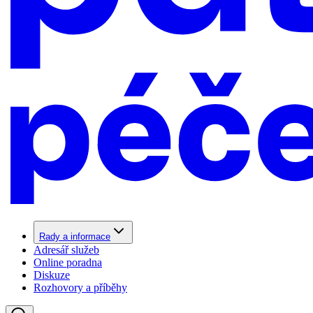
Rady a informace
Adresář služeb
Online poradna
Diskuze
Rozhovory a příběhy