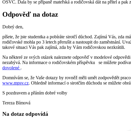
OSVČ. Dala by se přípaně mateřská a rodičovská dát na přítel a pak
Odpověď na dotaz
Dobrý den,
píšete, že jste studentka a pobíráte sirotčí důchod. Zajímá Vás, zda 
rodičovské mohla po 3 letech přerušit a nastoupit do zaměstnání. Uva
takové situaci Vás pak zajímá, zda by Vám rodičovskou nezkrátili.
Na některé ze svých otázek naleznete odpověď v modelové odpovědi
nezabývá. Na informace o rodičovském příspěvku se můžete podíva
dovolené
.
Domnívám se, že Vaše dotazy by rovněž měli umět zodpovědět pracov
www.mpsv.cz
. Ohledně informací o sirotčím důchodu se můžete obrá
S pozdravem a přáním dobré volby
Tereza Bímová
Na dotaz odpovídá