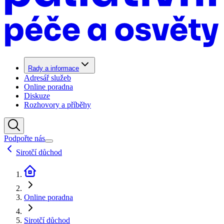
Rady a informace
Adresář služeb
Online poradna
Diskuze
Rozhovory a příběhy
Podpořte nás
Sirotčí důchod
Online poradna
Sirotčí důchod