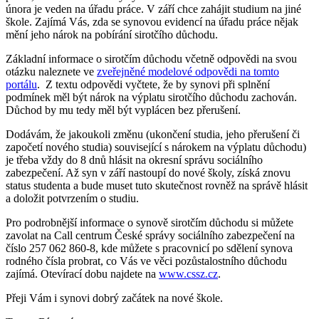
února je veden na úřadu práce. V září chce zahájit studium na jiné
škole. Zajímá Vás, zda se synovou evidencí na úřadu práce nějak
mění jeho nárok na pobírání sirotčího důchodu.
Základní informace o sirotčím důchodu včetně odpovědi na svou
otázku naleznete ve
zveřejněné modelové odpovědi na tomto
portálu
. Z textu odpovědi vyčtete, že by synovi při splnění
podmínek měl být nárok na výplatu sirotčího důchodu zachován.
Důchod by mu tedy měl být vyplácen bez přerušení.
Dodávám, že jakoukoli změnu (ukončení studia, jeho přerušení či
započetí nového studia) související s nárokem na výplatu důchodu)
je třeba vždy do 8 dnů hlásit na okresní správu sociálního
zabezpečení. Až syn v září nastoupí do nové školy, získá znovu
status studenta a bude muset tuto skutečnost rovněž na správě hlásit
a doložit potvrzením o studiu.
Pro podrobnější informace o synově sirotčím důchodu si můžete
zavolat na Call centrum České správy sociálního zabezpečení na
číslo 257 062 860-8, kde můžete s pracovnicí po sdělení synova
rodného čísla probrat, co Vás ve věci pozůstalostního důchodu
zajímá. Otevírací dobu najdete na
www.cssz.cz
.
Přeji Vám i synovi dobrý začátek na nové škole.