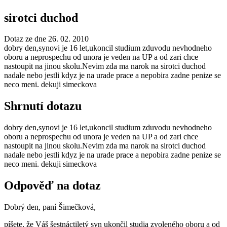
sirotci duchod
Dotaz ze dne 26. 02. 2010
dobry den,synovi je 16 let,ukoncil studium zduvodu nevhodneho
oboru a neprospechu od unora je veden na UP a od zari chce
nastoupit na jinou skolu.Nevim zda ma narok na sirotci duchod
nadale nebo jestli kdyz je na urade prace a nepobira zadne penize se
neco meni. dekuji simeckova
Shrnutí dotazu
dobry den,synovi je 16 let,ukoncil studium zduvodu nevhodneho
oboru a neprospechu od unora je veden na UP a od zari chce
nastoupit na jinou skolu.Nevim zda ma narok na sirotci duchod
nadale nebo jestli kdyz je na urade prace a nepobira zadne penize se
neco meni. dekuji simeckova
Odpověď na dotaz
Dobrý den, paní Šimečková,
píšete, že Váš šestnáctiletý syn ukončil studia zvoleného oboru a od