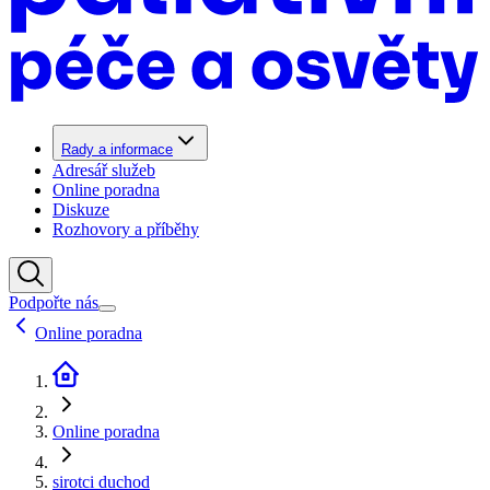
Rady a informace
Adresář služeb
Online poradna
Diskuze
Rozhovory a příběhy
Podpořte nás
Online poradna
Online poradna
sirotci duchod