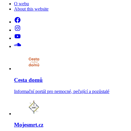
O webu
About this website
Cesta domů
Informační portál pro nemocné, pečující a pozůstalé
Mojesmrt.cz