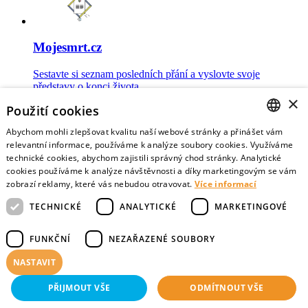
Mojesmrt.cz
Sestavte si seznam posledních přání a vyslovte svoje
představy o konci života
×
Použití cookies
Abychom mohli zlepšovat kvalitu naší webové stránky a přinášet vám
CZECH
relevantní informace, používáme k analýze soubory cookies. Využíváme
technické cookies, abychom zajistili správný chod stránky. Analytické
Data o umírání
ENGLISH
cookies používáme k analýze návštěvnosti a díky marketingovým se vám
zobrazí reklamy, které vás nebudou otravovat.
Více informací
Nejnovější data o postojích veřejnosti a zdravotníků k umírání
TECHNICKÉ
ANALYTICKÉ
MARKETINGOVÉ
FUNKČNÍ
NEZAŘAZENÉ SOUBORY
NASTAVIT
Virtuální vzpomínky
PŘIJMOUT VŠE
ODMÍTNOUT VŠE
Sdílejte vzpomínky na své blízké zemřelé