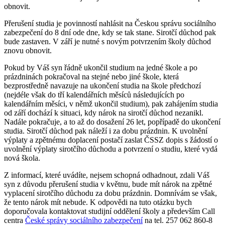
obnovit.
Přerušení studia je povinností nahlásit na Českou správu sociálního
zabezpečení do 8 dní ode dne, kdy se tak stane. Sirotčí důchod pak
bude zastaven. V září je nutné s novým potvrzením školy důchod
znovu obnovit.
Pokud by Váš syn řádně ukončil studium na jedné škole a po
prázdninách pokračoval na stejné nebo jiné škole, která
bezprostředně navazuje na ukončení studia na škole předchozí
(nejdéle však do tří kalendářních měsíců následujících po
kalendářním měsíci, v němž ukončil studium), pak zahájením studia
od září dochází k situaci, kdy nárok na sirotčí důchod nezanikl.
Nadále pokračuje, a to až do dosažení 26 let, popřípadě do ukončení
studia. Sirotčí důchod pak náleží i za dobu prázdnin. K uvolnění
výplaty a zpětnému doplacení postačí zaslat ČSSZ dopis s žádostí o
uvolnění výplaty sirotčího důchodu a potvrzení o studiu, které vydá
nová škola.
Z informací, které uvádíte, nejsem schopná odhadnout, zdali Váš
syn z důvodu přerušení studia v květnu, bude mít nárok na zpětné
vyplacení sirotčího důchodu za dobu prázdnin. Domnívám se však,
že tento nárok mít nebude. K odpovědi na tuto otázku bych
doporučovala kontaktovat studijní oddělení školy a především Call
centra
České správy sociálního zabezpečení
na tel. 257 062 860-8