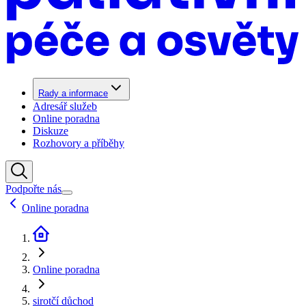
Rady a informace
Adresář služeb
Online poradna
Diskuze
Rozhovory a příběhy
Podpořte nás
Online poradna
Online poradna
sirotčí důchod