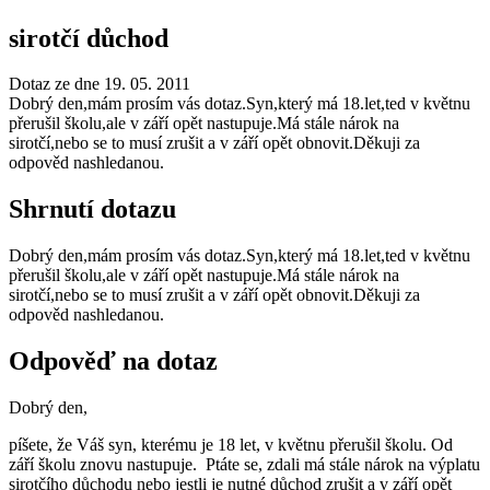
sirotčí důchod
Dotaz ze dne 19. 05. 2011
Dobrý den,mám prosím vás dotaz.Syn,který má 18.let,ted v květnu
přerušil školu,ale v září opět nastupuje.Má stále nárok na
sirotčí,nebo se to musí zrušit a v září opět obnovit.Děkuji za
odpověd nashledanou.
Shrnutí dotazu
Dobrý den,mám prosím vás dotaz.Syn,který má 18.let,ted v květnu
přerušil školu,ale v září opět nastupuje.Má stále nárok na
sirotčí,nebo se to musí zrušit a v září opět obnovit.Děkuji za
odpověd nashledanou.
Odpověď na dotaz
Dobrý den,
píšete, že Váš syn, kterému je 18 let, v květnu přerušil školu. Od
září školu znovu nastupuje. Ptáte se, zdali má stále nárok na výplatu
sirotčího důchodu nebo jestli je nutné důchod zrušit a v září opět