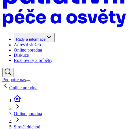
Rady a informace
Adresář služeb
Online poradna
Diskuze
Rozhovory a příběhy
Podpořte nás
Online poradna
Online poradna
Sirotčí důchod