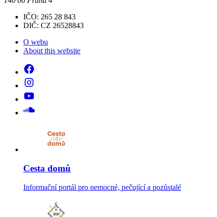
140 00 Praha 4
IČO: 265 28 843
DIČ: CZ 26528843
O webu
About this website
Cesta domů
Informační portál pro nemocné, pečující a pozůstalé