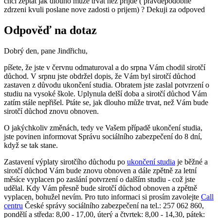
chci zeptat jak dlouho muze trvat nez prijde ( pravdepodobne
zdrzeni kvuli poslane nove zadosti o prijem) ? Dekuji za odpoved
Odpověď na dotaz
Dobrý den, pane Jindřichu,
píšete, že jste v červnu odmaturoval a do srpna Vám chodil sirotčí
důchod. V srpnu jste obdržel dopis, že Vám byl sirotčí důchod
zastaven z důvodu ukončení studia. Obratem jste zaslal potvrzení o
studiu na vysoké škole. Uplynula delší doba a sirotčí důchod Vám
zatím stále nepřišel. Ptáte se, jak dlouho může trvat, než Vám bude
sirotčí důchod znovu obnoven.
O jakýchkoliv změnách, tedy ve Vašem případě ukončení studia,
jste povinen informovat Správu sociálního zabezpečení do 8 dní,
když se tak stane.
Zastavení výplaty sirotčího důchodu po
ukončení studia
je běžné a
sirotčí důchod Vám bude znovu obnoven a dále zpětně za letní
měsíce vyplacen po zaslání potvrzení o dalším studiu - což jste
udělal. Kdy Vám přesně bude sirotčí důchod obnoven a zpětně
vyplacen, bohužel nevím. Pro tuto informaci si prosím zavolejte
Call
centru
České správy sociálního zabezpečení na tel.: 257 062 860,
pondělí a středa: 8,00 - 17,00, úterý a čtvrtek: 8,00 - 14,30, pátek: