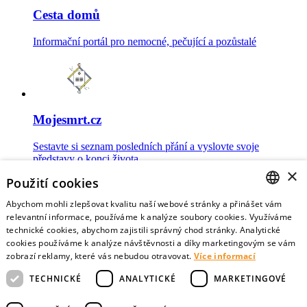
Cesta domů
Informační portál pro nemocné, pečující a pozůstalé
Mojesmrt.cz
Sestavte si seznam posledních přání a vyslovte svoje
představy o konci života
×
Použití cookies
Abychom mohli zlepšovat kvalitu naší webové stránky a přinášet vám
CZECH
relevantní informace, používáme k analýze soubory cookies. Využíváme
technické cookies, abychom zajistili správný chod stránky. Analytické
Data o umírání
ENGLISH
cookies používáme k analýze návštěvnosti a díky marketingovým se vám
zobrazí reklamy, které vás nebudou otravovat.
Více informací
Nejnovější data o postojích veřejnosti a zdravotníků k umírání
TECHNICKÉ
ANALYTICKÉ
MARKETINGOVÉ