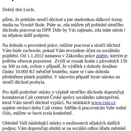
Dobrý den Lucie,
píšete, že pobíráte sirotčí důchod a jste studentkou dálkové formy
studia na Vysoké škole. Ptáte se, zda můžete při pobírání sirotčího
důchodu pracovat na DPP. Dále by Vás zajímalo, zda máte nárok i
na nějakou další podporu.
Na dohodu o provedení práce, můžete pracovat a sirotčí důchod
Vám bude zachován, pokud Vám nevznikne účast na sociálním
pojištění. Od 1.1.2012 nastanou v Zákoníku práce
změny
, kterým je
potřeba věnovat pozornost. Zvýší se rozsah hodin z původních 150
na 300 za rok, ovšem v případě, že výdělek z dohody dosáhne
částky 10.000 Kč měsíčně hrubého, stane se i tato dohoda
předmětem plateb pojištění. V takovém případě byste nároku na
sirotčí důchod pozbyla.
Pro další podrobné otázky o výplatě sirotčího důchodu doporučuji
kontaktovat Call centrum České správy sociálního zabezpečení,
která Vám sirotčí důchod vyplácí. Na stránkách
www.cssz.cz
najdete otvírací dobu Call centra. Sdělíte-li pracovnicím Vaše rodné
číslo, můžete se bavit zcela konkrétně.
Ohledně Vaší následující otázky o možnostech nějakých dalších
podpor, Vám doporučuji obrátit se na sociální odbor úřadu městské