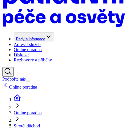
Rady a informace
Adresář služeb
Online poradna
Diskuze
Rozhovory a příběhy
Podpořte nás
Online poradna
Online poradna
Sirotčí důchod