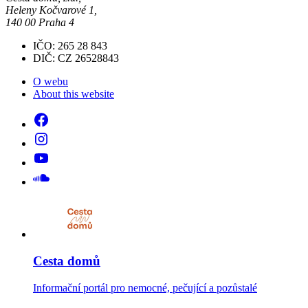
Heleny Kočvarové 1,
140 00 Praha 4
IČO: 265 28 843
DIČ: CZ 26528843
O webu
About this website
Cesta domů
Informační portál pro nemocné, pečující a pozůstalé