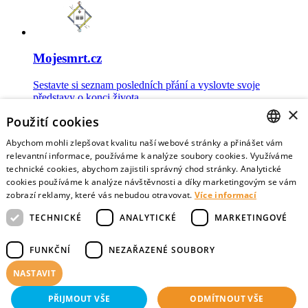
Mojesmrt.cz
Sestavte si seznam posledních přání a vyslovte svoje
představy o konci života
×
Použití cookies
Abychom mohli zlepšovat kvalitu naší webové stránky a přinášet vám
CZECH
relevantní informace, používáme k analýze soubory cookies. Využíváme
technické cookies, abychom zajistili správný chod stránky. Analytické
Data o umírání
ENGLISH
cookies používáme k analýze návštěvnosti a díky marketingovým se vám
zobrazí reklamy, které vás nebudou otravovat.
Více informací
Nejnovější data o postojích veřejnosti a zdravotníků k umírání
TECHNICKÉ
ANALYTICKÉ
MARKETINGOVÉ
FUNKČNÍ
NEZAŘAZENÉ SOUBORY
NASTAVIT
Virtuální vzpomínky
PŘIJMOUT VŠE
ODMÍTNOUT VŠE