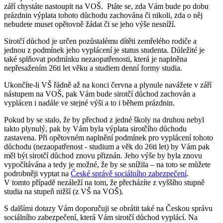
září chystáte nastoupit na VOŠ. Ptáte se, zda Vám bude po dobu
prázdnin výplata tohoto důchodu zachována či nikoli, zda o něj
nebudete muset opětovně žádat či se jeho výše nesníží.
Sirotčí důchod je určen pozůstalému dítěti zemřelého rodiče a
jednou z podmínek jeho vyplácení je status studenta. Důležité je
také splňovat podmínku nezaopatřenosti, která je naplněna
nepřesažením 26ti let věku a studiem denní formy studia.
Ukončíte-li VŠ řádně až na konci června a plynule navážete v září
nástupem na VOŠ, pak Vám bude sirotčí důchod zachován a
vyplácen i nadále ve stejné výši a to i během prázdnin.
Pokud by se stalo, že by přechod z jedné školy na druhou nebyl
takto plynulý, pak by Vám byla výplata sirotčího důchodu
zastavena. Při opětovném naplnění podmínek pro vyplácení tohoto
důchodu (nezaopatřenost - studium a věk do 26ti let) by Vám pak
měl být sirotčí důchod znovu přiznán. Jeho výše by byla znovu
vypočítávána a tedy je možné, že by se snížila – na toto se můžete
podrobněji vyptat na
České správě sociálního zabezpečení
.
V tomto případě nezáleží na tom, že přecházíte z vyššího stupně
studia na stupeň nižší (z VŠ na VOŠ).
S dalšími dotazy Vám doporučuji se obrátit také na Českou správu
sociálního zabezpečení, která Vám sirotčí důchod vyplácí. Na