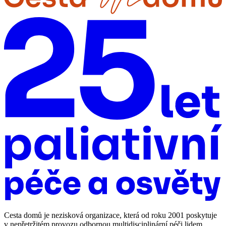
Cesta domů je nezisková organizace, která od roku 2001 poskytuje
v nepřetržitém provozu odbornou multidisciplinární péči lidem