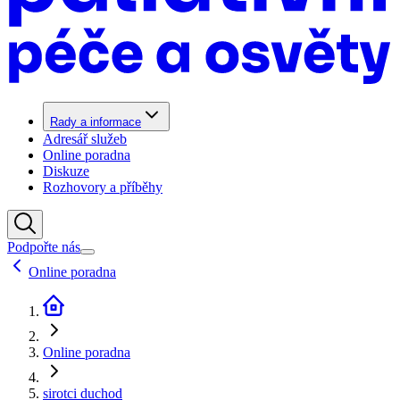
Rady a informace
Adresář služeb
Online poradna
Diskuze
Rozhovory a příběhy
Podpořte nás
Online poradna
Online poradna
sirotci duchod