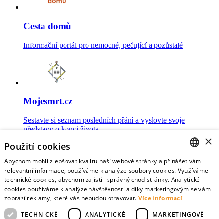
Cesta domů
Informační portál pro nemocné, pečující a pozůstalé
Mojesmrt.cz
Sestavte si seznam posledních přání a vyslovte svoje
představy o konci života
×
Použití cookies
Abychom mohli zlepšovat kvalitu naší webové stránky a přinášet vám
CZECH
relevantní informace, používáme k analýze soubory cookies. Využíváme
technické cookies, abychom zajistili správný chod stránky. Analytické
Data o umírání
ENGLISH
cookies používáme k analýze návštěvnosti a díky marketingovým se vám
zobrazí reklamy, které vás nebudou otravovat.
Více informací
Nejnovější data o postojích veřejnosti a zdravotníků k umírání
TECHNICKÉ
ANALYTICKÉ
MARKETINGOVÉ