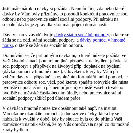
Jistě máte nárok o dávky si požádat. Neumím říci, zda nebo které
dávky by Vám byly přiznány, to posoudí konkrétní pracovnice soc.
odboru nebo pracovnice státní sociální podpory. Při nároku na
sociální dávky je zpravidla zkoumán příjem domácnosti.
Dávky jsou v zásadě dvojí:
dávky státní sociální podpory
, o které se
žádá se na odd. státní sociální podpory, a
dávky pomoci v hmotné
nouzi
, o které se žádá na sociálním odboru.
Domnívám se, že příhodnými dávkami, o které můžete požádat ve
Vaší životní situaci jsou, mimo jiné, příspěvek na bydlení (dávka st.
soc. podpory) a příspěvek na živobytí příp. doplatek na bydlení
(dávka pomoci v hmotné nouzi). Člověkem, který by Vám při
výběru dávky a případně i s vyplněním formulářů mohl pomoci, je
pracovnice odboru soc. věcí, pod kterou spadáte (obvykle dle místa
bydliště či počátečních písmen příjmení) v místě Vašeho trvalého
bydliště na městské části/obecním úřadě, nebo pracovnice státní
sociální podpory sídlící pod úřadem práce.
V dávkách hmotné nouze lze dosáhnout také např. na institut
Mimořádné okamžité pomoci - jednorázové dávky, která by se
nabízela k využití v době, kdy by situace byla co do příjmů Vaší
domácnosti natolik vážná, že by Vás ohrožovala např. co do možné
ztráty bydlení.