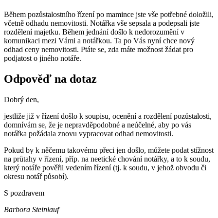
Během pozůstalostního řízení po mamince jste vše potřebné doložili,
včetně odhadu nemovitosti. Notářka vše sepsala a podepsali jste
rozdělení majetku. Během jednání došlo k nedorozumění v
komunikaci mezi Vámi a notářkou. Ta po Vás nyní chce nový
odhad ceny nemovitosti. Ptáte se, zda máte možnost žádat pro
podjatost o jiného notáře.
Odpověď na dotaz
Dobrý den,
jestliže již v řízení došlo k soupisu, ocenění a rozdělení pozůstalosti,
domnívám se, že je nepravděpodobné a neúčelné, aby po vás
notářka požádala znovu vypracovat odhad nemovitosti.
Pokud by k něčemu takovému přeci jen došlo, můžete podat stížnost
na průtahy v řízení, příp. na neetické chování notářky, a to k soudu,
který notáře pověřil vedením řízení (tj. k soudu, v jehož obvodu či
okresu notář působí).
S pozdravem‌
Barbora Steinlauf