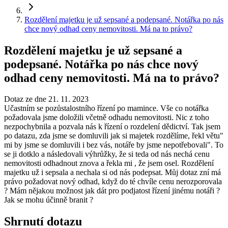
Rozdělení majetku je už sepsané a podepsané. Notářka po nás
chce nový odhad ceny nemovitosti. Má na to právo?
Rozdělení majetku je už sepsané a
podepsané. Notářka po nás chce nový
odhad ceny nemovitosti. Má na to právo?
Dotaz ze dne 21. 11. 2023
Učastním se pozůstalostního řízení po mamince. Vše co notářka
požadovala jsme doložili včetně odhadu nemovitosti. Nic z toho
nezpochybnila a pozvala nás k řízení o rozdelení dědictví. Tak jsem
po datazu, zda jsme se domluvili jak si majetek rozdělíme, řekl větu"
mi by jsme se domluvili i bez vás, notáře by jsme nepotřebovali". To
se ji dotklo a následovali výhrůžky, že si teda od nás nechá cenu
nemovitosti odhadnout znova a řekla mi , že jsem osel. Rozdělení
majetku už i sepsala a nechala si od nás podepsat. Můj dotaz zní má
právo požadovat nový odhad, když do té chvíle cenu nerozporovala
? Mám nějakou možnost jak dát pro podjatost řízení jinému notáři ?
Jak se mohu účinně branit ?
Shrnutí dotazu