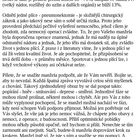
(velký nádor, rozšířný do uzlin a dalších orgánů) se blíží 13%.
Odnětí jedné plíce - pneumonektomie - je složitější chirurgický
zákrok a jako takový nese sám o sobě určitá rizika. Proto jeho
provedení předchází pečlivé vyšetření nemocného, jehož cílem je
zhodotit, zda nemocný operaci zvládne. To, že pro Vašeho manžela
byla doporučena operace znamená, jednak že má naději na úplné
odstranění nádoru a jednak, že jeho tělo má dostatek sil, aby zvládlo
život s jednou plící. Z praxe i z literatury víme, že s jednou plící se
dá žít velmi kvalitní život. Je ale pochopitelné, že přizpůsobení se
trvá delší dobu - v průměru měsíce. Sportovat s jednou plící lze, i
když vrcholové výkony asi očekávat nelze.
Píšete, že se snažíte manžela podpořit, ale že Vám nevěří. Bojíte se,
aby to nevzdal. Každá špatná zpráva vyvolává celou sérii myšlenek
a chování. Takový zjednodušený obraz by se dal pospat takto:
popírání - hněv - smlouvání - deprese - smíření. Jednotlivé fáze se
mohou různě prolínat, některé mohou i chybět. Ale pro Vás z toho
může vyplynout pochopení, že se manžel možná nachází ve fázi,
kdy není schopen Vaši podporu přijmout. Možná jen potřebuje od
Vás slyšet, že víte jak je jeho nemoc vážná, že chápete jeho obavy z
nemoci, z operace, z budoucnosti. Příliš optimistické pobídky
mohou někdy působit opačně, než bychom si přáli. Nenechte se tím
zarmoutit ani znejistit. Stačí, budete-li manžela doprovázet krok za
krokem. Manžel jistě ví, že jste s ním a snažíte se mu pomoci. A