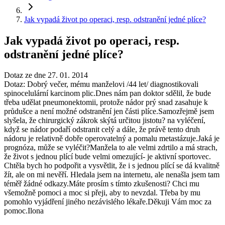
Jak vypadá život po operaci, resp. odstranění jedné plíce?
Jak vypadá život po operaci, resp.
odstranění jedné plíce?
Dotaz ze dne 27. 01. 2014
Dotaz: Dobrý večer, mému manželovi /44 let/ diagnostikovali
spinocelulární karcinom plic.Dnes nám pan doktor sdělil, že bude
třeba udělat pneumonektomii, protože nádor prý snad zasahuje k
průdušce a není možné odstranění jen části plíce.Samozřejmě jsem
slyšela, že chirurgický zákrok skýtá určitou jistotu? na vyléčení,
když se nádor podaří odstranit celý a dále, že právě tento druh
nádoru je relativně dobře operovatelný a pomalu metastázuje.Jaká je
prognóza, může se vyléčit?Manžela to ale velmi zdrtilo a má strach,
že život s jednou plící bude velmi omezující- je aktivní sportovec.
Chtěla bych ho podpořit a vysvětlit, že i s jednou plící se dá kvalitně
žít, ale on mi nevěří. Hledala jsem na internetu, ale nenašla jsem tam
téměř žádné odkazy.Máte prosím s tímto zkušenosti? Chci mu
všemožně pomoci a moc si přeji, aby to nevzdal. Třeba by mu
pomohlo vyjádření jiného nezávislého lékaře.Děkuji Vám moc za
pomoc.Ilona