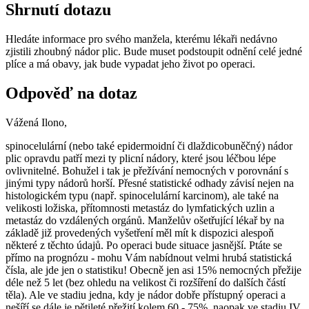
Shrnutí dotazu
Hledáte informace pro svého manžela, kterému lékaři nedávno
zjistili zhoubný nádor plic. Bude muset podstoupit odnění celé jedné
plíce a má obavy, jak bude vypadat jeho život po operaci.
Odpověď na dotaz
Vážená Ilono,
spinocelulární (nebo také epidermoidní či dlaždicobuněčný) nádor
plic opravdu patří mezi ty plicní nádory, které jsou léčbou lépe
ovlivnitelné. Bohužel i tak je přežívání nemocných v porovnání s
jinými typy nádorů horší. Přesné statistické odhady závisí nejen na
histologickém typu (např. spinocelulární karcinom), ale také na
velikosti ložiska, přítomnosti metastáz do lymfatických uzlin a
metastáz do vzdálených orgánů. Manželův ošetřující lékař by na
základě již provedených vyšetření měl mít k dispozici alespoň
některé z těchto údajů. Po operaci bude situace jasnější. Ptáte se
přímo na prognózu - mohu Vám nabídnout velmi hrubá statistická
čísla, ale jde jen o statistiku! Obecně jen asi 15% nemocných přežije
déle než 5 let (bez ohledu na velikost či rozšíření do dalších částí
těla). Ale ve stadiu jedna, kdy je nádor dobře přístupný operaci a
nešíří se dále je pětileté přežití kolem 60 - 75%, naopak ve stadiu IV.