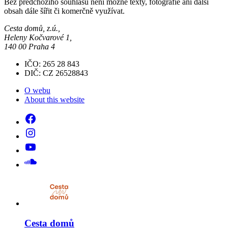
Bez předchozího souhlasu není možné texty, fotografie ani další
obsah dále šířit či komerčně využívat.
Cesta domů, z.ú.,
Heleny Kočvarové 1,
140 00 Praha 4
IČO: 265 28 843
DIČ: CZ 26528843
O webu
About this website
Cesta domů