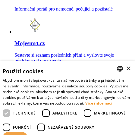
Informační portál pro nemocné, pečující a pozůstalé
Mojesmrt.cz
Sestavte si seznam posledních přání a vyslovte svoje
představy o konci života
×
Použití cookies
Abychom mohli zlepšovat kvalitu naší webové stránky a přinášet vám
CZECH
relevantní informace, používáme k analýze soubory cookies. Využíváme
technické cookies, abychom zajistili správný chod stránky. Analytické
Data o umírání
ENGLISH
cookies používáme k analýze návštěvnosti a díky marketingovým se vám
zobrazí reklamy, které vás nebudou otravovat.
Více informací
Nejnovější data o postojích veřejnosti a zdravotníků k umírání
TECHNICKÉ
ANALYTICKÉ
MARKETINGOVÉ
FUNKČNÍ
NEZAŘAZENÉ SOUBORY