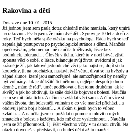
Rakovina a děti
Dotaz ze dne 10. 01. 2015
Již jednou jsem sem psala dotaz ohledně mého manžela, který umírá
na rakovinu. Psala jsem, že mám dvě děti. Synovi je 10 let a dceři 3
roky. Teď bych měla spíše otázku na psychologa. Ráda bych se teď
zeptala jak postupovat po psychologické stránce s dětmi. Manžela
opečovávám, jeho nemoc mě naučila trpělivosti, lásce bez
podmínek, toleranci… Člověk v tichu, které tu v noci bývá, zjistí
spousta věcí o sobě, o lásce, bilancuje svůj život, uvědomí si jak
krásné je žít, jak takové jednoduché věci jako najíst se, dojít si do
koupelny, jít na procházku, nastavit tvář větru, dívat se na hvězdy a
západ slunce, které jsou samozřejmé, ale samozřejmostí by neměly
být vnímány. Jak je důležité říct někomu, nejlépe alespoň jednou
denně „ mám tě rád“, umět poděkovat a říct tomu druhému jak je
skvělý a jak ho obdivuji, že stále dokáže bojovat s bolestí. Naučila
jsem se mít ráda ticho. A učím se zvládat věci sama. A čím více si
vážím života, tím bolestněji vnímám o co vše manžel přichází…a
obdivuji jeho boj s bolestí…. A říkám si jestli bych to vůbec
zvládla….A naučila jsem se požádat o pomoc o mluvit o mých
zmatcích a bolesti s každým, kdo mě chce vyslechnout… Naučila
jsem se žít přítomností. Tj. řešit všechno vždy v tu danou chvíli. Na
otázku dovedeš si představit, co budeš dělat až tu manžel