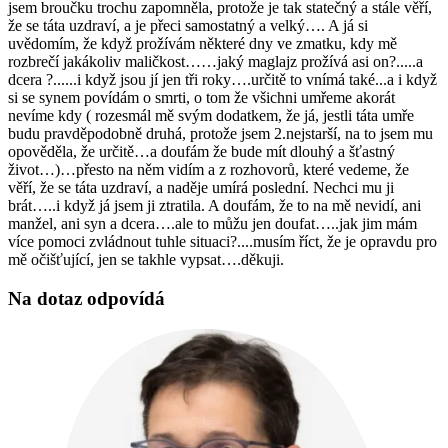
jsem broučku trochu zapomněla, protože je tak statečný a stále věří,
že se táta uzdraví, a je přeci samostatný a velký…. A já si
uvědomím, že když prožívám některé dny ve zmatku, kdy mě
rozbrečí jakákoliv maličkost……jaký maglajz prožívá asi on?.....a
dcera ?......i když jsou jí jen tři roky….určitě to vnímá také...a i když
si se synem povídám o smrti, o tom že všichni umřeme akorát
nevíme kdy ( rozesmál mě svým dodatkem, že já, jestli táta umře
budu pravděpodobně druhá, protože jsem 2.nejstarší, na to jsem mu
opověděla, že určitě…a doufám že bude mít dlouhý a šťastný
život…)…přesto na něm vidím a z rozhovorů, které vedeme, že
věří, že se táta uzdraví, a naděje umírá poslední. Nechci mu ji
brát…..i když já jsem ji ztratila. A doufám, že to na mě nevidí, ani
manžel, ani syn a dcera….ale to můžu jen doufat…..jak jim mám
více pomoci zvládnout tuhle situaci?....musím říct, že je opravdu pro
mě očišťující, jen se takhle vypsat….děkuji.
Na dotaz odpovídá