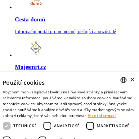
Cesta domů
Informační portál pro nemocné, pečující a pozůstalé
Mojesmrt.cz
×
Sestavte si seznam posledních přání a vyslovte svoje
Použití cookies
představy o konci života
Abychom mohli zlepšovat kvalitu naší webové stránky a přinášet vám
CZECH
relevantní informace, používáme k analýze soubory cookies. Využíváme
technické cookies, abychom zajistili správný chod stránky. Analytické
ENGLISH
cookies používáme k analýze návštěvnosti a díky marketingovým se vám
zobrazí reklamy, které vás nebudou otravovat.
Více informací
Data o umírání
TECHNICKÉ
ANALYTICKÉ
MARKETINGOVÉ
Nejnovější data o postojích veřejnosti a zdravotníků k umírání