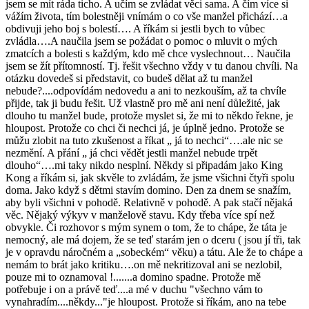
jsem se mít ráda ticho. A učím se zvládat věci sama. A čím více si
vážím života, tím bolestněji vnímám o co vše manžel přichází…a
obdivuji jeho boj s bolestí…. A říkám si jestli bych to vůbec
zvládla….A naučila jsem se požádat o pomoc o mluvit o mých
zmatcích a bolesti s každým, kdo mě chce vyslechnout… Naučila
jsem se žít přítomností. Tj. řešit všechno vždy v tu danou chvíli. Na
otázku dovedeš si představit, co budeš dělat až tu manžel
nebude?....odpovídám nedovedu a ani to nezkouším, až ta chvíle
přijde, tak ji budu řešit. Už vlastně pro mě ani není důležité, jak
dlouho tu manžel bude, protože myslet si, že mi to někdo řekne, je
hloupost. Protože co chci či nechci já, je úplně jedno. Protože se
můžu zlobit na tuto zkušenost a říkat „ já to nechci“….ale nic se
nezmění. A přání „ já chci vědět jestli manžel nebude trpět
dlouho“….mi taky nikdo nesplní. Někdy si připadám jako King
Kong a říkám si, jak skvěle to zvládám, že jsme všichni čtyři spolu
doma. Jako když s dětmi stavím domino. Den za dnem se snažím,
aby byli všichni v pohodě. Relativně v pohodě. A pak stačí nějaká
věc. Nějaký výkyv v manželově stavu. Kdy třeba více spí než
obvykle. Či rozhovor s mým synem o tom, že to chápe, že táta je
nemocný, ale má dojem, že se teď starám jen o dceru ( jsou jí tři, tak
je v opravdu náročném a „sobeckém“ věku) a tátu. Ale že to chápe a
nemám to brát jako kritiku….on mě nekritizoval ani se nezlobil,
pouze mi to oznamoval !.......a domino spadne. Protože mě
potřebuje i on a právě teď....a mé v duchu "všechno vám to
vynahradím....někdy..."je hloupost. Protože si říkám, ano na tebe