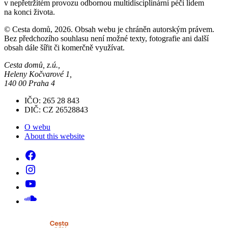
v nepřetržitém provozu odbornou multidisciplinární péči lidem
na konci života.
© Cesta domů, 2026. Obsah webu je chráněn autorským právem.
Bez předchozího souhlasu není možné texty, fotografie ani další
obsah dále šířit či komerčně využívat.
Cesta domů, z.ú.,
Heleny Kočvarové 1,
140 00 Praha 4
IČO: 265 28 843
DIČ: CZ 26528843
O webu
About this website