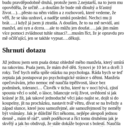
budu pravděpodobně druhá, protože jsem 2.nejstarší, na to jsem mu
opověděla, že určitě…a doufám že bude mít dlouhý a šťastný
život…)…přesto na něm vidím a z rozhovorů, které vedeme, že
věří, že se táta uzdraví, a naděje umírá poslední. Nechci mu ji
brát…..i když já jsem ji ztratila. A doufám, že to na mě nevidí, ani
manžel, ani syn a dcera….ale to můžu jen doufat…..jak jim mám
více pomoci zvládnout tuhle situaci?....musím říct, že je opravdu pro
mě očišťující, jen se takhle vypsat….děkuji.
Shrnutí dotazu
Již jednou jsem sem psala dotaz ohledně mého manžela, který umírá
na rakovinu. Psala jsem, že mám dvě děti. Synovi je 10 let a dceři 3
roky. Teď bych měla spíše otázku na psychologa. Ráda bych se teď
zeptala jak postupovat po psychologické stránce s dětmi. Manžela
opečovávám, jeho nemoc mě naučila trpělivosti, lásce bez
podmínek, toleranci… Člověk v tichu, které tu v noci bývá, zjistí
spousta věcí o sobě, o lásce, bilancuje svůj život, uvědomí si jak
krásné je žít, jak takové jednoduché věci jako najíst se, dojít si do
koupelny, jít na procházku, nastavit tvář větru, dívat se na hvězdy a
západ slunce, které jsou samozřejmé, ale samozřejmostí by neměly
být vnímány. Jak je důležité říct někomu, nejlépe alespoň jednou
denně „ mám tě rád“, umět poděkovat a říct tomu druhému jak je
skvělý a jak ho obdivuji, že stále dokáže bojovat s bolestí. Naučila