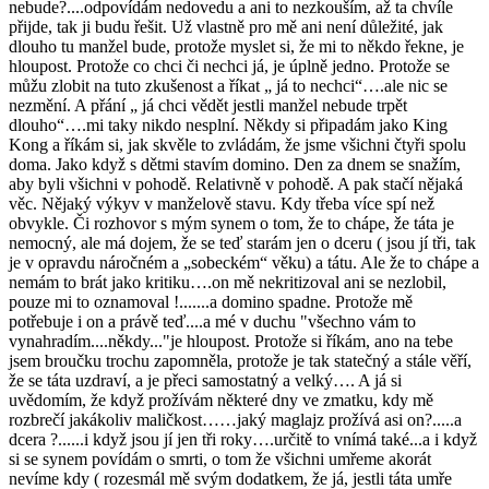
nebude?....odpovídám nedovedu a ani to nezkouším, až ta chvíle
přijde, tak ji budu řešit. Už vlastně pro mě ani není důležité, jak
dlouho tu manžel bude, protože myslet si, že mi to někdo řekne, je
hloupost. Protože co chci či nechci já, je úplně jedno. Protože se
můžu zlobit na tuto zkušenost a říkat „ já to nechci“….ale nic se
nezmění. A přání „ já chci vědět jestli manžel nebude trpět
dlouho“….mi taky nikdo nesplní. Někdy si připadám jako King
Kong a říkám si, jak skvěle to zvládám, že jsme všichni čtyři spolu
doma. Jako když s dětmi stavím domino. Den za dnem se snažím,
aby byli všichni v pohodě. Relativně v pohodě. A pak stačí nějaká
věc. Nějaký výkyv v manželově stavu. Kdy třeba více spí než
obvykle. Či rozhovor s mým synem o tom, že to chápe, že táta je
nemocný, ale má dojem, že se teď starám jen o dceru ( jsou jí tři, tak
je v opravdu náročném a „sobeckém“ věku) a tátu. Ale že to chápe a
nemám to brát jako kritiku….on mě nekritizoval ani se nezlobil,
pouze mi to oznamoval !.......a domino spadne. Protože mě
potřebuje i on a právě teď....a mé v duchu "všechno vám to
vynahradím....někdy..."je hloupost. Protože si říkám, ano na tebe
jsem broučku trochu zapomněla, protože je tak statečný a stále věří,
že se táta uzdraví, a je přeci samostatný a velký…. A já si
uvědomím, že když prožívám některé dny ve zmatku, kdy mě
rozbrečí jakákoliv maličkost……jaký maglajz prožívá asi on?.....a
dcera ?......i když jsou jí jen tři roky….určitě to vnímá také...a i když
si se synem povídám o smrti, o tom že všichni umřeme akorát
nevíme kdy ( rozesmál mě svým dodatkem, že já, jestli táta umře