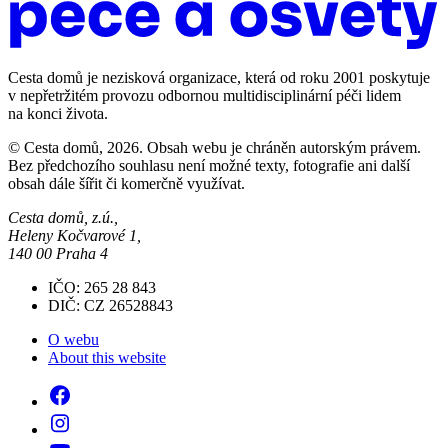
Cesta domů je nezisková organizace, která od roku 2001 poskytuje
v nepřetržitém provozu odbornou multidisciplinární péči lidem
na konci života.
© Cesta domů, 2026. Obsah webu je chráněn autorským právem.
Bez předchozího souhlasu není možné texty, fotografie ani další
obsah dále šířit či komerčně využívat.
Cesta domů, z.ú.,
Heleny Kočvarové 1,
140 00 Praha 4
IČO: 265 28 843
DIČ: CZ 26528843
O webu
About this website