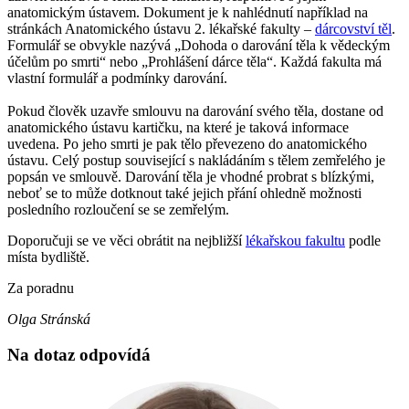
anatomickým ústavem. Dokument je k nahlédnutí například na
stránkách Anatomického ústavu 2. lékařské fakulty –
dárcovství těl
.
Formulář se obvykle nazývá „Dohoda o darování těla k vědeckým
účelům po smrti“ nebo „Prohlášení dárce těla“. Každá fakulta má
vlastní formulář a podmínky darování.
Pokud člověk uzavře smlouvu na darování svého těla, dostane od
anatomického ústavu kartičku, na které je taková informace
uvedena. Po jeho smrti je pak tělo převezeno do anatomického
ústavu. Celý postup související s nakládáním s tělem zemřelého je
popsán ve smlouvě. Darování těla je vhodné probrat s blízkými,
neboť se to může dotknout také jejich přání ohledně možnosti
posledního rozloučení se se zemřelým.
Doporučuji se ve věci obrátit na nejbližší
lékařskou fakultu
podle
místa bydliště.
Za poradnu
Olga Stránská
Na dotaz odpovídá