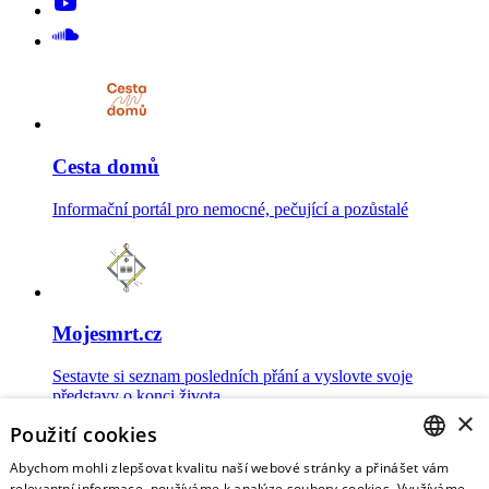
Cesta domů
Informační portál pro nemocné, pečující a pozůstalé
Mojesmrt.cz
Sestavte si seznam posledních přání a vyslovte svoje
představy o konci života
×
Použití cookies
Abychom mohli zlepšovat kvalitu naší webové stránky a přinášet vám
CZECH
relevantní informace, používáme k analýze soubory cookies. Využíváme