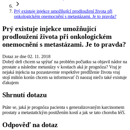
Prý existuje injekce umožňující prodloužení života při
onkologickém onemocnění s metastázami. Je to pravda?
Prý existuje injekce umožňující
prodloužení života při onkologickém
onemocnění s metastázami. Je to pravda?
Dotaz ze dne 02. 11. 2018
Dobrý deň chcem sa spýtať na problém počiatku sa objavil nádor na
prostate a následne metastázy v kostiach aká je prognóza? Vraj je
nejaká injekcia na pozastavenie respektíve predĺženie života vraj
stojí milión korún chcem sa informovať či naozaj niečo také existuje
ďakujem
Shrnutí dotazu
Ptáte se, jaká je prognóza pacienta s generalizovaným karcinomem
prostaty a metastatickým postižením kostí a jak se tato choroba léčí.
Odpověď na dotaz