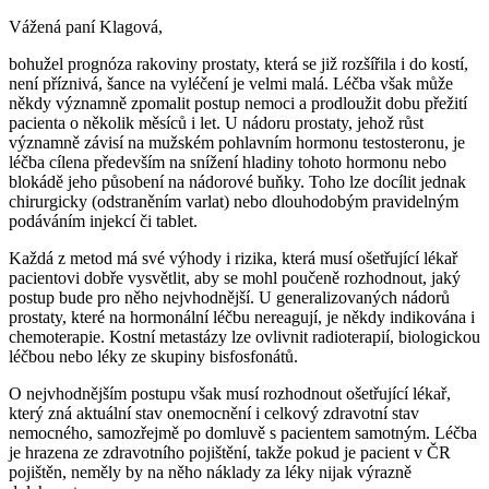
Vážená paní Klagová,
bohužel prognóza rakoviny prostaty, která se již rozšířila i do kostí,
není příznivá, šance na vyléčení je velmi malá. Léčba však může
někdy významně zpomalit postup nemoci a prodloužit dobu přežití
pacienta o několik měsíců i let. U nádoru prostaty, jehož růst
významně závisí na mužském pohlavním hormonu testosteronu, je
léčba cílena především na snížení hladiny tohoto hormonu nebo
blokádě jeho působení na nádorové buňky. Toho lze docílit jednak
chirurgicky (odstraněním varlat) nebo dlouhodobým pravidelným
podáváním injekcí či tablet.
Každá z metod má své výhody i rizika, která musí ošetřující lékař
pacientovi dobře vysvětlit, aby se mohl poučeně rozhodnout, jaký
postup bude pro něho nejvhodnější. U generalizovaných nádorů
prostaty, které na hormonální léčbu nereagují, je někdy indikována i
chemoterapie. Kostní metastázy lze ovlivnit radioterapií, biologickou
léčbou nebo léky ze skupiny bisfosfonátů.
O nejvhodnějším postupu však musí rozhodnout ošetřující lékař,
který zná aktuální stav onemocnění i celkový zdravotní stav
nemocného, samozřejmě po domluvě s pacientem samotným. Léčba
je hrazena ze zdravotního pojištění, takže pokud je pacient v ČR
pojištěn, neměly by na něho náklady za léky nijak výrazně