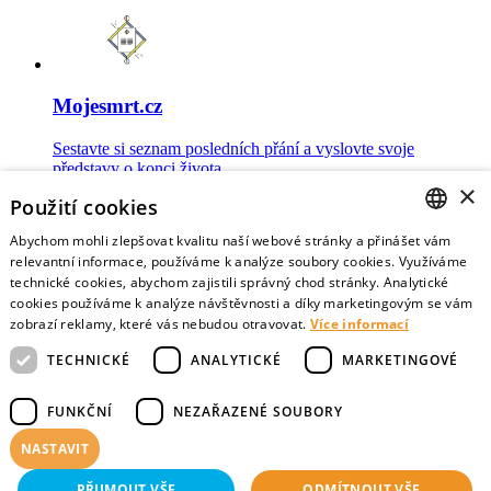
Mojesmrt.cz
Sestavte si seznam posledních přání a vyslovte svoje
představy o konci života
×
Použití cookies
Abychom mohli zlepšovat kvalitu naší webové stránky a přinášet vám
CZECH
relevantní informace, používáme k analýze soubory cookies. Využíváme
technické cookies, abychom zajistili správný chod stránky. Analytické
Data o umírání
ENGLISH
cookies používáme k analýze návštěvnosti a díky marketingovým se vám
zobrazí reklamy, které vás nebudou otravovat.
Více informací
Nejnovější data o postojích veřejnosti a zdravotníků k umírání
TECHNICKÉ
ANALYTICKÉ
MARKETINGOVÉ
FUNKČNÍ
NEZAŘAZENÉ SOUBORY
NASTAVIT
Virtuální vzpomínky
PŘIJMOUT VŠE
ODMÍTNOUT VŠE