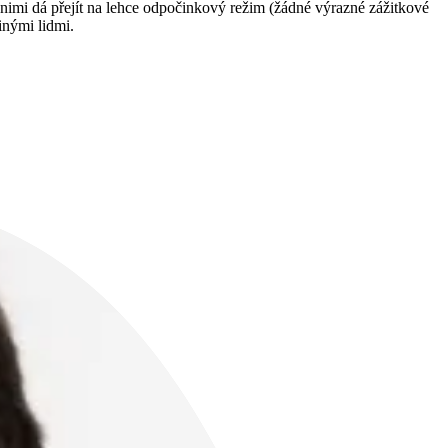
i s nimi dá přejít na lehce odpočinkový režim (žádné výrazné zážitkové
inými lidmi.