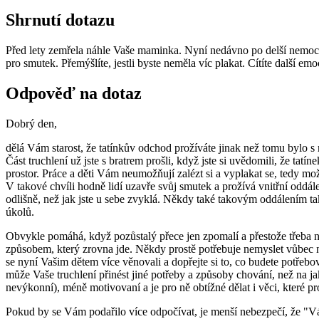
Shrnutí dotazu
Před lety zemřela náhle Vaše maminka. Nyní nedávno po delší nemoci ze
pro smutek. Přemýšlíte, jestli byste neměla víc plakat. Cítíte další emo
Odpověď na dotaz
Dobrý den,
dělá Vám starost, že tatínkův odchod prožíváte jinak než tomu bylo s
Část truchlení už jste s bratrem prošli, když jste si uvědomili, že tatí
prostor. Práce a děti Vám neumožňují zalézt si a vyplakat se, tedy m
V takové chvíli hodně lidí uzavře svůj smutek a prožívá vnitřní oddále
odlišně, než jak jste u sebe zvyklá. Někdy také takovým oddálením ta
úkolů.
Obvykle pomáhá, když pozůstalý přece jen zpomalí a přestože třeba ne
způsobem, který zrovna jde. Někdy prostě potřebuje nemyslet vůbec n
se nyní Vašim dětem více věnovali a dopřejte si to, co budete potřebo
může Vaše truchlení přinést jiné potřeby a způsoby chování, než na jak
nevýkonní), méně motivovaní a je pro ně obtížné dělat i věci, které pr
Pokud by se Vám podařilo více odpočívat, je menší nebezpečí, že "Vás 