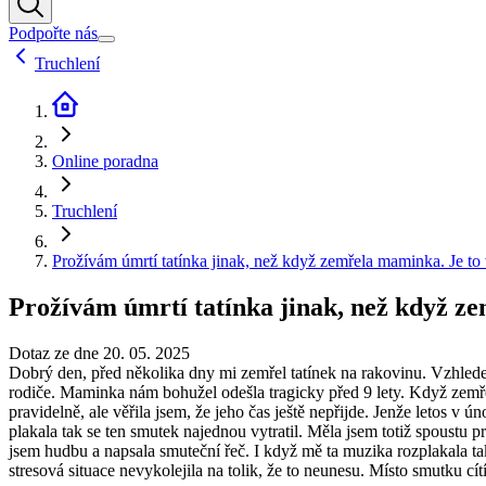
Podpořte nás
Truchlení
Online poradna
Truchlení
Prožívám úmrtí tatínka jinak, než když zemřela maminka. Je to
Prožívám úmrtí tatínka jinak, než když z
Dotaz ze dne 20. 05. 2025
Dobrý den, před několika dny mi zemřel tatínek na rakovinu. Vzhledem k
rodiče. Maminka nám bohužel odešla tragicky před 9 lety. Když zemřela
pravidelně, ale věřila jsem, že jeho čas ještě nepřijde. Jenže letos v ú
plakala tak se ten smutek najednou vytratil. Měla jsem totiž spoustu pr
jsem hudbu a napsala smuteční řeč. I když mě ta muzika rozplakala tak 
stresová situace nevykolejila na tolik, že to neunesu. Místo smutku cí