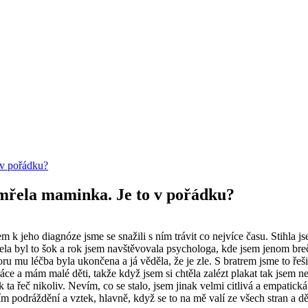
 v pořádku?
emřela maminka. Je to v pořádku?
 jeho diagnóze jsme se snažili s ním trávit co nejvíce času. Stihla jse
 byl to šok a rok jsem navštěvovala psychologa, kde jsem jenom brečela
noru mu léčba byla ukončena a já věděla, že je zle. S bratrem jsme to řeši
áce a mám malé děti, takže když jsem si chtěla zalézt plakat tak jsem ne
ta řeč nikoliv. Nevím, co se stalo, jsem jinak velmi citlivá a empatick
tím podráždění a vztek, hlavně, když se to na mě valí ze všech stran a dě