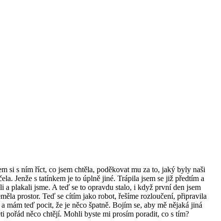
m si s ním říct, co jsem chtěla, poděkovat mu za to, jaký byly naši
. Jenže s tatínkem je to úplně jiné. Trápila jsem se již předtím a
li a plakali jsme. A teď se to opravdu stalo, i když první den jsem
měla prostor. Teď se cítím jako robot, řešíme rozloučení, připravila
á a mám teď pocit, že je něco špatně. Bojím se, aby mě nějaká jiná
ti pořád něco chtějí. Mohli byste mi prosím poradit, co s tím?