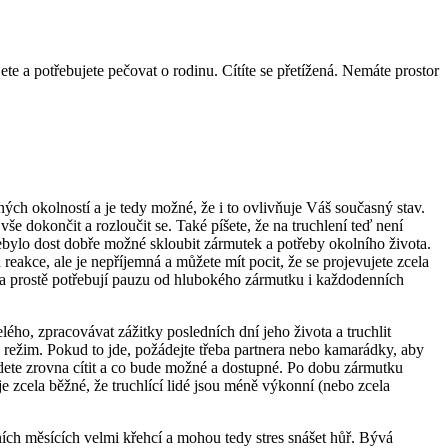
te a potřebujete pečovat o rodinu. Cítíte se přetížená. Nemáte prostor
ých okolností a je tedy možné, že i to ovlivňuje Váš současný stav.
 vše dokončit a rozloučit se. Také píšete, že na truchlení teď není
ebylo dost dobře možné skloubit zármutek a potřeby okolního života.
reakce, ale je nepříjemná a můžete mít pocit, že se projevujete zcela
é a prostě potřebují pauzu od hlubokého zármutku i každodenních
ho, zpracovávat zážitky posledních dní jeho života a truchlit
 režim. Pokud to jde, požádejte třeba partnera nebo kamarádky, aby
budete zrovna cítit a co bude možné a dostupné. Po dobu zármutku
je zcela běžné, že truchlící lidé jsou méně výkonní (nebo zcela
ních měsících velmi křehcí a mohou tedy stres snášet hůř. Bývá