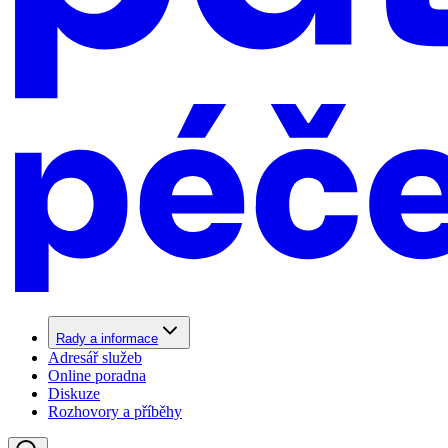
Rady a informace
Adresář služeb
Online poradna
Diskuze
Rozhovory a příběhy