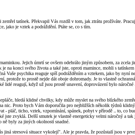
mřel tatínek. Překvapil Vás rozdíl v tom, jak ztrátu prožíváte. Pracuje
ce, jako je vztek a podráždění. Ptáte se, co s tím.
 maminkou. Jejich úmrtí se ovšem odehrálo jiným způsobem, za zcela jin
nek je na konci svého života a také jste, oproti mamince, mohli s tatínkem
ožná Vaše psychika reaguje spíš podrážděním a vztekem, jako by nyní n
ní, protože to prostě nejde dát oboje dohromady. Je to vlastně ochranná 
ké lidé reagují, když už jsou prostě unavení, doprovázení bylo náročn
pláče, hledá klidné chvilky, kdy může myslet na svého blízkého zemřelé
a nic. Proto bych Vám doporučila pro nejbližších několik týdnů klidný
vat - pláč, ticho, vztek, vzpomínání, spánek, pobyt v přírodě .. to, co 
é jste zvyklá. Delší smutek je vlastně energeticky velmi náročný a tak 
o ně byly za jiných okolností snadné.
jiná stresová situace vykolejí". Ale je pravda, že pozůstalí jsou v prv