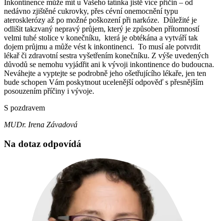
Inkontinence může mít u Vašeho tatínka jistě více příčin – od
nedávno zjištěné cukrovky, přes cévní onemocnění typu
aterosklerózy až po možné poškození při narkóze. Důležité je
odlišit takzvaný nepravý průjem, který je způsoben přítomností
velmi tuhé stolice v konečníku, která je obtékána a vytváří tak
dojem průjmu a může vést k inkontinenci. To musí ale potvrdit
lékař či zdravotní sestra vyšetřením konečníku. Z výše uvedených
důvodů se nemohu vyjádřit ani k vývoji inkontinence do budoucna.
Neváhejte a vyptejte se podrobně jeho ošetřujícího lékaře, jen ten
bude schopen Vám poskytnout ucelenější odpověď s přesnějším
posouzením příčiny i vývoje.
S pozdravem
MUDr. Irena Závadová
Na dotaz odpovídá