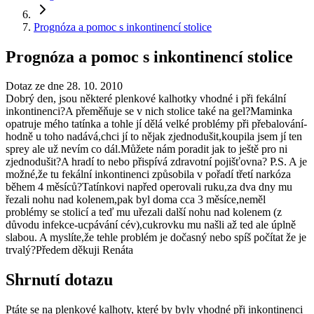
Prognóza a pomoc s inkontinencí stolice
Prognóza a pomoc s inkontinencí stolice
Dotaz ze dne 28. 10. 2010
Dobrý den, jsou některé plenkové kalhotky vhodné i při fekální
inkontinenci?A přeměňuje se v nich stolice také na gel?Maminka
opatruje mého tatínka a tohle jí dělá velké problémy při přebalování-
hodně u toho nadává,chci jí to nějak zjednodušit,koupila jsem jí ten
sprey ale už nevím co dál.Můžete nám poradit jak to ještě pro ni
zjednodušit?A hradí to nebo přispívá zdravotní pojišťovna? P.S. A je
možné,že tu fekální inkontinenci způsobila v pořadí třetí narkóza
během 4 měsíců?Tatínkovi napřed operovali ruku,za dva dny mu
řezali nohu nad kolenem,pak byl doma cca 3 měsíce,neměl
problémy se stolicí a teď mu uřezali další nohu nad kolenem (z
důvodu infekce-ucpávání cév),cukrovku mu našli až ted ale úplně
slabou. A myslíte,že tehle problém je dočasný nebo spíš počítat že je
trvalý?Předem děkuji Renáta
Shrnutí dotazu
Ptáte se na plenkové kalhoty, které by byly vhodné při inkontinenci