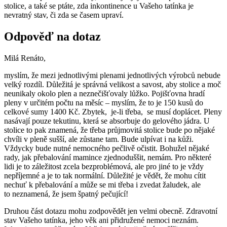
stolice, a také se ptáte, zda inkontinence u Vašeho tatínka je
nevratný stav, či zda se časem upraví.
Odpověď na dotaz
Milá Renáto,
myslím, že mezi jednotlivými plenami jednotlivých výrobců nebude
velký rozdíl. Důležitá je správná velikost a savost, aby stolice a moč
neunikaly okolo plen a neznečišťovaly lůžko. Pojišťovna hradí
pleny v určitém počtu na měsíc – myslím, že to je 150 kusů do
celkové sumy 1400 Kč. Zbytek, je-li třeba, se musí doplácet. Pleny
nasávají pouze tekutinu, která se absorbuje do gelového jádra. U
stolice to pak znamená, že třeba průjmovitá stolice bude po nějaké
chvíli v pleně sušší, ale zůstane tam. Bude ulpívat i na kůži.
Vždycky bude nutné nemocného pečlivě očistit. Bohužel nějaké
rady, jak přebalování mamince zjednoduššit, nemám. Pro některé
lidi je to záležitost zcela bezproblémová, ale pro jiné to je vždy
nepříjemné a je to tak normální. Důležité je vědět, že mohu cítit
nechuť k přebalování a může se mi třeba i zvedat žaludek, ale
to neznamená, že jsem špatný pečující!
Druhou část dotazu mohu zodpovědět jen velmi obecně. Zdravotní
stav Vašeho tatínka, jeho věk ani přidružené nemoci neznám.