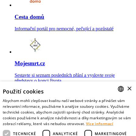
Cesta domů
Informační portál pro nemocné, pečující a pozůstalé
Mojesmrt.cz
Sestavte si seznam posledních přání a vyslovte svoje
představy o konci života
×
Použití cookies
Abychom mohli zlepšovat kvalitu naší webové stránky a přinášet vám
CZECH
relevantní informace, používáme k analýze soubory cookies. Využíváme
technické cookies, abychom zajistili správný chod stránky. Analytické
Data o umírání
ENGLISH
cookies používáme k analýze návštěvnosti a díky marketingovým se vám
zobrazí reklamy, které vás nebudou otravovat.
Více informací
Nejnovější data o postojích veřejnosti a zdravotníků k umírání
TECHNICKÉ
ANALYTICKÉ
MARKETINGOVÉ