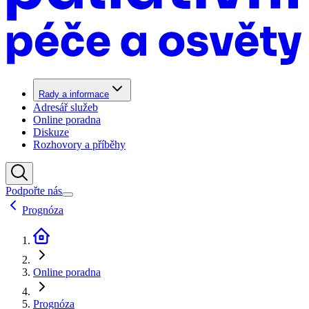
Rady a informace
Adresář služeb
Online poradna
Diskuze
Rozhovory a příběhy
Podpořte nás
Prognóza
Online poradna
Prognóza