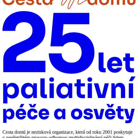
Cesta domů je nezisková organizace, která od roku 2001 poskytuje
v nepřetržitém provozu odbornou multidisciplinární péči lidem