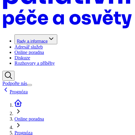
Rady a informace
Adresář služeb
Online poradna
Diskuze
Rozhovory a příběhy
Podpořte nás
Prognóza
Online poradna
Prognóza