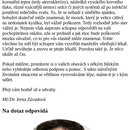
kornatění tepen (tedy aterosklerózy), následků vysokého krevního
tlaku, různé vzácnější nemoci srdce či jiných systémů až po infekční
postižení srdečního svalu. To, že se nebudí z umělého spánku,
bohužel skutečně může znamenat, že mozek, který je velice citlivý
na nedostatek kyslíku, byl vážně poškozen. Tedy rozhodně jeho stav
vážný je. Nejsem však naprosto schopna odpovědět na vaši
pochopitelnou otázku, zda se probudí a jak moc bude poškození
mozku závažné, co to pro vás vlastně může znamenat. Tohle
všechno by měl být schopen vám vysvětlit manželův ošetřující lékař.
Určitě neváhejte a znovu se ptejte lékařů. Pravdou také je, že něco
ukáže až čas.
Pokud můžete, promluvte si o vašich obavách s někým blízkým
nebo vyhledejte odborou podporu a pomoc. S takto náročnými
životními situacemi se většinou vyrovnáváme lépe, máme-li je s kým
sdílet.
Přeji vám hodně sil a odvahy.
MUDr. Irena Závadová
Na dotaz odpovídá