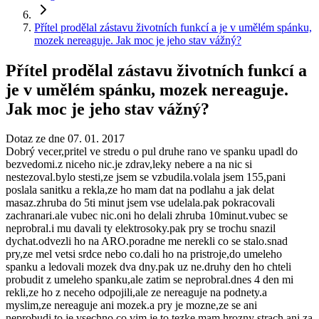
Přítel prodělal zástavu životních funkcí a je v umělém spánku,
mozek nereaguje. Jak moc je jeho stav vážný?
Přítel prodělal zástavu životních funkcí a
je v umělém spánku, mozek nereaguje.
Jak moc je jeho stav vážný?
Dotaz ze dne 07. 01. 2017
Dobrý vecer,pritel ve stredu o pul druhe rano ve spanku upadl do
bezvedomi.z niceho nic.je zdrav,leky nebere a na nic si
nestezoval.bylo stesti,ze jsem se vzbudila.volala jsem 155,pani
poslala sanitku a rekla,ze ho mam dat na podlahu a jak delat
masaz.zhruba do 5ti minut jsem vse udelala.pak pokracovali
zachranari.ale vubec nic.oni ho delali zhruba 10minut.vubec se
neprobral.i mu davali ty elektrosoky.pak pry se trochu snazil
dychat.odvezli ho na ARO.poradne me nerekli co se stalo.snad
pry,ze mel vetsi srdce nebo co.dali ho na pristroje,do umeleho
spanku a ledovali mozek dva dny.pak uz ne.druhy den ho chteli
probudit z umeleho spanku,ale zatim se neprobral.dnes 4 den mi
rekli,ze ho z neceho odpojili,ale ze nereaguje na podnety.a
myslim,ze nereaguje ani mozek.a pry je mozne,ze se ani
neprobudi.to je vsechno co vim.je to tezke,mam hrozny strach.ani za