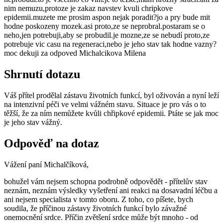
nim nemuzu,protoze je zakaz navstev kvuli chripkove
epidemii.muzete me prosim aspon nejak poradit?jo a pry bude mit
hodne poskozeny mozek.asi proto,ze se neprobral.postaram se o
neho,jen potrebuji,aby se probudil.je mozne,ze se nebudí proto,ze
potrebuje vic casu na regeneraci,nebo je jeho stav tak hodne vazny?
moc dekuji za odpoved Michalcikova Milena
Shrnutí dotazu
Váš přítel prodělal zástavu životních funkcí, byl oživován a nyní leží
na intenzivní péči ve velmi vážném stavu. Situace je pro vás o to
těžší, že za ním nemůžete kvůli chřipkové epidemii. Ptáte se jak moc
je jeho stav vážný.
Odpověď na dotaz
Vážení paní Michalčíková,
bohužel vám nejsem schopna podrobně odpovědět - přítelův stav
neznám, neznám výsledky vyšetření ani reakci na dosavadní léčbu a
ani nejsem specialista v tomto oboru. Z toho, co píšete, bych
soudila, že příčinou zástavy životních funkcí bylo závažné
onemocnění srdce. Příčin zvětšení srdce může být mnoho - od