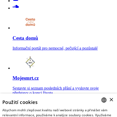
Cesta domů
Informační portál pro nemocné, pečující a pozůstalé
Mojesmrt.cz
Sestavte si seznam posledních přání a vyslovte svoje
představy o konci života
×
Použití cookies
Abychom mohli zlepšovat kvalitu naší webové stránky a přinášet vám
CZECH
relevantní informace, používáme k analýze soubory cookies. Využíváme