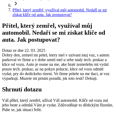
Přítel, který zemřel, využíval můj automobil. Nedaří se mi
získat klíče od auta. Jak postupovat?
Přítel, který zemřel, využíval můj
automobil. Nedaří se mi získat klíče od
auta. Jak postupovat?
Dotaz ze dne 22. 03. 2025
Dobry den, zemrel mi pritel, ktery mel v uzivani muj vuz, s autem
parkoval ve firme a v dobe umrti mel u sebe maly tech. prukaz a
klice od vozu. Auto je ossne na me, ake bratr zemreleho mi vydal
pouze tech. prukaz, az na pokyn polucie, klice od vozu odmitl
vydat, pry do dedickeho rizeni. Ve firme pritele na me tlaci, at vuz
vyparkuji. Muzete mi prisim poradit, jsk toto resit? Dekuji.
Shrnutí dotazu
Váš přítel, který zemřel, užíval Váš automobil. Klíče od vozu má
jeho bratr a odmítá Vám je vydat. Zdůvodňuje to dědickým řízením.
Ptáte se, jak situaci řešit.