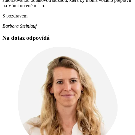
autorizovanou odtahovou službou, která by mohla vozidlo přepravit
na Vámi určené místo.
S pozdravem
Barbora Steinlauf
Na dotaz odpovídá