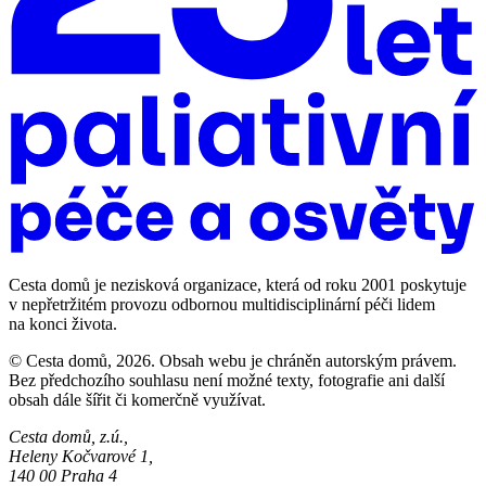
Cesta domů je nezisková organizace, která od roku 2001 poskytuje
v nepřetržitém provozu odbornou multidisciplinární péči lidem
na konci života.
© Cesta domů, 2026. Obsah webu je chráněn autorským právem.
Bez předchozího souhlasu není možné texty, fotografie ani další
obsah dále šířit či komerčně využívat.
Cesta domů, z.ú.,
Heleny Kočvarové 1,
140 00 Praha 4