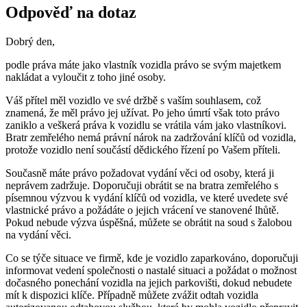
Odpověď na dotaz
Dobrý den,
podle práva máte jako vlastník vozidla právo se svým majetkem
nakládat a vyloučit z toho jiné osoby.
Váš přítel měl vozidlo ve své držbě s vaším souhlasem, což
znamená, že měl právo jej užívat. Po jeho úmrtí však toto právo
zaniklo a veškerá práva k vozidlu se vrátila vám jako vlastníkovi.
Bratr zemřelého nemá právní nárok na zadržování klíčů od vozidla,
protože vozidlo není součástí dědického řízení po Vašem příteli.
Současně máte právo požadovat vydání věci od osoby, která ji
neprávem zadržuje. Doporučuji obrátit se na bratra zemřelého s
písemnou výzvou k vydání klíčů od vozidla, ve které uvedete své
vlastnické právo a požádáte o jejich vrácení ve stanovené lhůtě.
Pokud nebude výzva úspěšná, můžete se obrátit na soud s žalobou
na vydání věci.
Co se týče situace ve firmě, kde je vozidlo zaparkováno, doporučuji
informovat vedení společnosti o nastalé situaci a požádat o možnost
dočasného ponechání vozidla na jejich parkovišti, dokud nebudete
mít k dispozici klíče. Případně můžete zvážit odtah vozidla