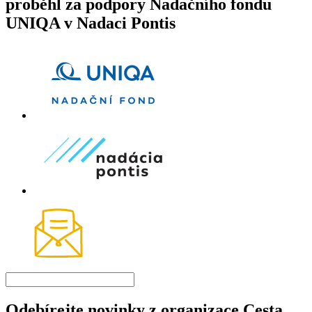
proběhl za podpory Nadačního fondu
UNIQA v Nadaci Pontis
Odebírejte novinky z organizace Cesta