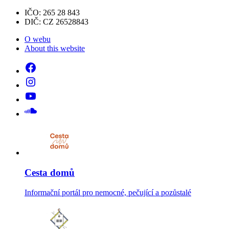
IČO: 265 28 843
DIČ: CZ 26528843
O webu
About this website
Cesta domů
Informační portál pro nemocné, pečující a pozůstalé