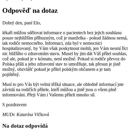
Odpověď na dotaz
Dobrý den, paní Elo,
lékaři můžou sdělovat informace o pacientech bez jejich souhlasu
pouze nejbližším příbuzným, což je manželka - pokud žádnou nemá,
tak rodiče nemocného. Informaci, zda byl v nemocnici
hospitalizovaný, by Vám však poskytnout mohli, jen Vám nesmí říct
nic bližšího o zdravotním stavu. Musel by jim dát Váš přítel souhlas,
což ale, pokud je v kómatu, není možné. Pokud si rodiče převoz do
Polska přáli a jeho zdravotní stav to umožňuje, tak přesun je jistě
možný, obzvlášť pokud je přítel polským občanem a je tam
pojištěný.
Musí to pro Vás být velmi těžká situace, ale ohledně informací jste
závislá na rodičích přítele, kteří můžou a jistě jsou o všem plně
informováni. Přeji Vám i Vašemu příteli mnoho sil.
S pozdravem
MUDr. Katarína Vlčková
Na dotaz odpovídá