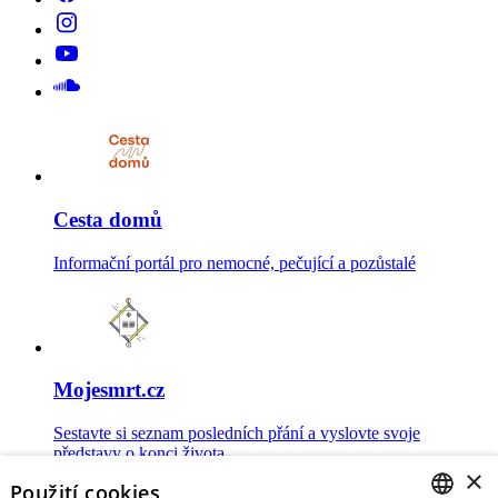
Cesta domů
Informační portál pro nemocné, pečující a pozůstalé
Mojesmrt.cz
Sestavte si seznam posledních přání a vyslovte svoje
představy o konci života
×
Použití cookies