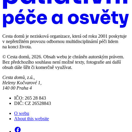
Cesta domů je nezisková organizace, která od roku 2001 poskytuje
v nepřetržitém provozu odbornou multidisciplinární péči lidem
na konci života.
© Cesta domů, 2026. Obsah webu je chráněn autorským právem.
Bez předchozího souhlasu není možné texty, fotografie ani další
obsah dále šířit či komerčně využívat.
Cesta domů, z.ú.,
Heleny Kočvarové 1,
140 00 Praha 4
IČO: 265 28 843
DIČ: CZ 26528843
O webu
About this website