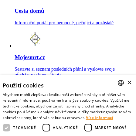
Cesta domů
Informační portál pro nemocné, pečující a pozůstalé
Mojesmrt.cz
Sestavte si seznam posledních přání a vyslovte svoje
představy o konci života
×
Použití cookies
Abychom mohli zlepšovat kvalitu naší webové stránky a přinášet vám
CZECH
relevantní informace, používáme k analýze soubory cookies. Využíváme
technické cookies, abychom zajistili správný chod stránky. Analytické
Data o umírání
ENGLISH
cookies používáme k analýze návštěvnosti a díky marketingovým se vám
zobrazí reklamy, které vás nebudou otravovat.
Více informací
Nejnovější data o postojích veřejnosti a zdravotníků k umírání
TECHNICKÉ
ANALYTICKÉ
MARKETINGOVÉ