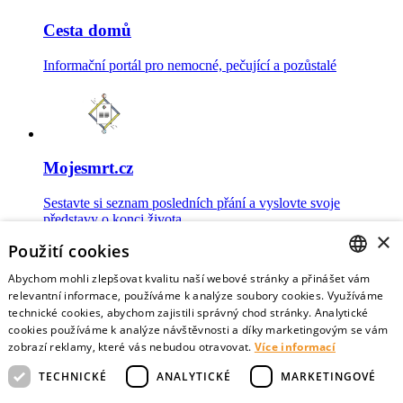
Cesta domů
Informační portál pro nemocné, pečující a pozůstalé
Mojesmrt.cz
Sestavte si seznam posledních přání a vyslovte svoje
představy o konci života
×
Použití cookies
Abychom mohli zlepšovat kvalitu naší webové stránky a přinášet vám
CZECH
relevantní informace, používáme k analýze soubory cookies. Využíváme
technické cookies, abychom zajistili správný chod stránky. Analytické
Data o umírání
ENGLISH
cookies používáme k analýze návštěvnosti a díky marketingovým se vám
zobrazí reklamy, které vás nebudou otravovat.
Více informací
Nejnovější data o postojích veřejnosti a zdravotníků k umírání
TECHNICKÉ
ANALYTICKÉ
MARKETINGOVÉ