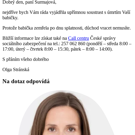
Dobrý den, paní Surmajová,
nejdříve bych Vám ráda vyjádřila upřímnou soustrast s úmrtím Vaší
babičky.
Protože babička zemřela po dnu splatnosti, důchod vracet nemusíte.
Bližší informace lze získat také na
Call centru
České správy
sociálního zabezpečení na tel.: 257 062 860 (pondělí – středa 8:00 –
17:00, úterý – čtvrtek 8:00 – 15:30, pátek – 8:00 – 14:00).
S přáním všeho dobrého
Olga Stránská
Na dotaz odpovídá