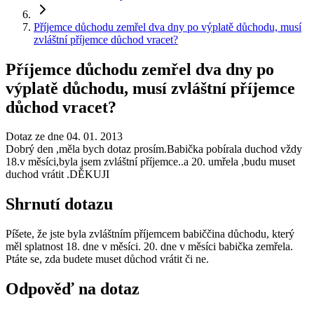
Příjemce důchodu zemřel dva dny po výplatě důchodu, musí
zvláštní příjemce důchod vracet?
Příjemce důchodu zemřel dva dny po
výplatě důchodu, musí zvláštní příjemce
důchod vracet?
Dotaz ze dne 04. 01. 2013
Dobrý den ,měla bych dotaz prosím.Babička pobírala duchod vždy
18.v měsíci,byla jsem zvláštní příjemce..a 20. umřela ,budu muset
duchod vrátit .DĚKUJI
Shrnutí dotazu
Píšete, že jste byla zvláštním příjemcem babiččina důchodu, který
měl splatnost 18. dne v měsíci. 20. dne v měsíci babička zemřela.
Ptáte se, zda budete muset důchod vrátit či ne.
Odpověď na dotaz