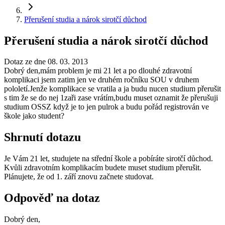
Přerušení studia a nárok sirotčí důchod
Přerušení studia a nárok sirotčí důchod
Dotaz ze dne 08. 03. 2013
Dobrý den,mám problem je mi 21 let a po dlouhé zdravotní
komplikaci jsem zatim jen ve druhém ročníku SOU v druhem
pololetí.Jenže komplikace se vratila a ja budu nucen studium přerušit
s tim že se do nej 1zaři zase vrátím,budu muset oznamit že přerušuji
studium OSSZ když je to jen pulrok a budu pořád registrován ve
škole jako student?
Shrnutí dotazu
Je Vám 21 let, studujete na střední škole a pobíráte sirotčí důchod.
Kvůli zdravotním komplikacím budete muset studium přerušit.
Plánujete, že od 1. září znovu začnete studovat.
Odpověď na dotaz
Dobrý den,