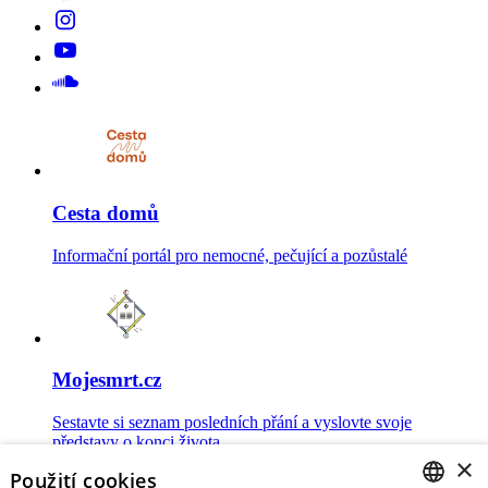
Cesta domů
Informační portál pro nemocné, pečující a pozůstalé
Mojesmrt.cz
Sestavte si seznam posledních přání a vyslovte svoje
představy o konci života
×
Použití cookies