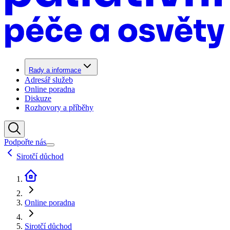
Rady a informace
Adresář služeb
Online poradna
Diskuze
Rozhovory a příběhy
Podpořte nás
Sirotčí důchod
Online poradna
Sirotčí důchod