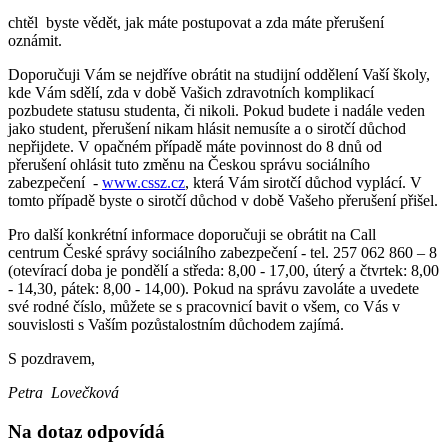
chtěl byste vědět, jak máte postupovat a zda máte přerušení
oznámit.
Doporučuji Vám se nejdříve obrátit na studijní oddělení Vaší školy,
kde Vám sdělí, zda v době Vašich zdravotních komplikací
pozbudete statusu studenta, či nikoli. Pokud budete i nadále veden
jako student, přerušení nikam hlásit nemusíte a o sirotčí důchod
nepřijdete. V opačném případě máte povinnost do 8 dnů od
přerušení ohlásit tuto změnu na Českou správu sociálního
zabezpečení -
www.cssz.cz
, která Vám sirotčí důchod vyplácí. V
tomto případě byste o sirotčí důchod v době Vašeho přerušení přišel.
Pro další konkrétní informace doporučuji se obrátit na Call
centrum České správy sociálního zabezpečení - tel. 257 062 860 – 8
(otevírací doba je pondělí a středa: 8,00 - 17,00, úterý a čtvrtek: 8,00
- 14,30, pátek: 8,00 - 14,00). Pokud na správu zavoláte a uvedete
své rodné číslo, můžete se s pracovnicí bavit o všem, co Vás v
souvislosti s Vaším pozůstalostním důchodem zajímá.
S pozdravem,
Petra Lovečková
Na dotaz odpovídá