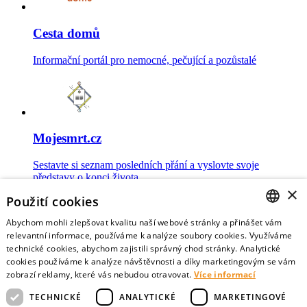
Cesta domů
Informační portál pro nemocné, pečující a pozůstalé
Mojesmrt.cz
Sestavte si seznam posledních přání a vyslovte svoje
představy o konci života
×
Použití cookies
Abychom mohli zlepšovat kvalitu naší webové stránky a přinášet vám
CZECH
relevantní informace, používáme k analýze soubory cookies. Využíváme
technické cookies, abychom zajistili správný chod stránky. Analytické
Data o umírání
ENGLISH
cookies používáme k analýze návštěvnosti a díky marketingovým se vám
zobrazí reklamy, které vás nebudou otravovat.
Více informací
Nejnovější data o postojích veřejnosti a zdravotníků k umírání
TECHNICKÉ
ANALYTICKÉ
MARKETINGOVÉ