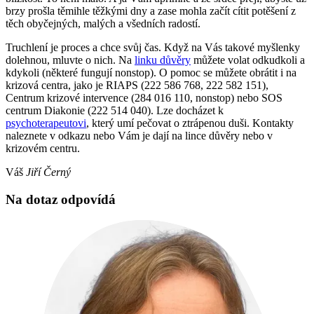
brzy prošla těmihle těžkými dny a zase mohla začít cítit potěšení z
těch obyčejných, malých a všedních radostí.
Truchlení je proces a chce svůj čas. Když na Vás takové myšlenky
dolehnou, mluvte o nich. Na
linku důvěry
můžete volat odkudkoli a
kdykoli (některé fungují nonstop). O pomoc se můžete obrátit i na
krizová centra, jako je RIAPS (222 586 768, 222 582 151),
Centrum krizové intervence (284 016 110, nonstop) nebo SOS
centrum Diakonie (222 514 040). Lze docházet k
psychoterapeutovi
, který umí pečovat o ztrápenou duši. Kontakty
naleznete v odkazu nebo Vám je dají na lince důvěry nebo v
krizovém centru.
Váš
Jiří Černý
Na dotaz odpovídá