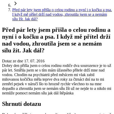
Před pár lety jsem přišla o celou rodinu a nyní i o kočku a psa.
I když mě přítel drží nad vodou, zhroutila jsem se a nemám
sílu žít. Jak dál?
Před pár lety jsem přišla o celou rodinu a
nyní i o kočku a psa. I když mě přítel drží
nad vodou, zhroutila jsem se a nemám
sílu žít. Jak dál?
Dotaz ze dne 17. 07. 2016
Dobry den přišla jsem o celou rodinu rodiče dva sourozence je to už
pár let. Smířila jsem se s tím mám úžasného přítele drží mne nad
vodou. Chodím na psychiatrii před měsícem mi vlak zabil
milovanou kočičku měla teprve dva roky za čtrnáct dní na to mi
zemřel pejsek v náručí šlo to hrozně rychle všechno to na mne
dopadlo a zhroutila jsem se nemám sílu žít už ne nejde to a nikdo mi
nemůže pomoct nemám sílu jak dál štěpánka
Shrnutí dotazu