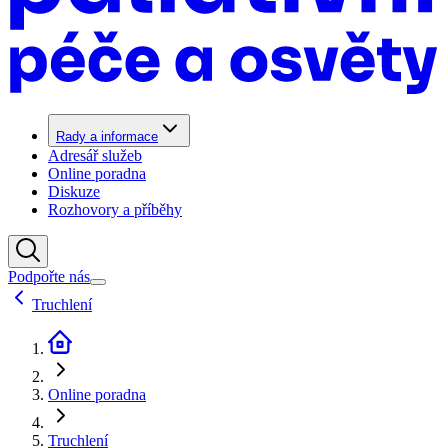
Rady a informace
Adresář služeb
Online poradna
Diskuze
Rozhovory a příběhy
Podpořte nás
Truchlení
Online poradna
Truchlení