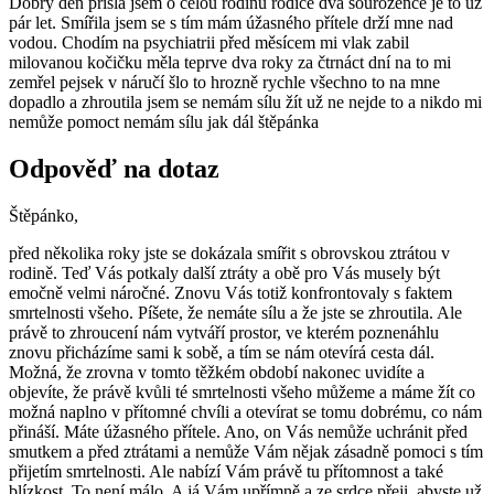
Dobry den přišla jsem o celou rodinu rodiče dva sourozence je to už
pár let. Smířila jsem se s tím mám úžasného přítele drží mne nad
vodou. Chodím na psychiatrii před měsícem mi vlak zabil
milovanou kočičku měla teprve dva roky za čtrnáct dní na to mi
zemřel pejsek v náručí šlo to hrozně rychle všechno to na mne
dopadlo a zhroutila jsem se nemám sílu žít už ne nejde to a nikdo mi
nemůže pomoct nemám sílu jak dál štěpánka
Odpověď na dotaz
Štěpánko,
před několika roky jste se dokázala smířit s obrovskou ztrátou v
rodině. Teď Vás potkaly další ztráty a obě pro Vás musely být
emočně velmi náročné. Znovu Vás totiž konfrontovaly s faktem
smrtelnosti všeho. Píšete, že nemáte sílu a že jste se zhroutila. Ale
právě to zhroucení nám vytváří prostor, ve kterém poznenáhlu
znovu přicházíme sami k sobě, a tím se nám otevírá cesta dál.
Možná, že zrovna v tomto těžkém období nakonec uvidíte a
objevíte, že právě kvůli té smrtelnosti všeho můžeme a máme žít co
možná naplno v přítomné chvíli a otevírat se tomu dobrému, co nám
přináší. Máte úžasného přítele. Ano, on Vás nemůže uchránit před
smutkem a před ztrátami a nemůže Vám nějak zásadně pomoci s tím
přijetím smrtelnosti. Ale nabízí Vám právě tu přítomnost a také
blízkost. To není málo. A já Vám upřímně a ze srdce přeji, abyste už