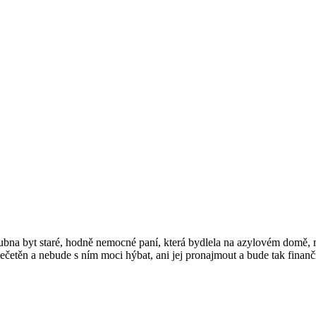
na byt staré, hodně nemocné paní, která bydlela na azylovém domě, má
apečetěn a nebude s ním moci hýbat, ani jej pronajmout a bude tak finanč