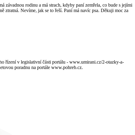
 závadnou rodinu a má strach, kdyby paní zemřela, co bude s jejími
ně ztratná. Nevíme, jak se to řeší. Paní má navíc psa. Děkuji moc za
ízení v legislativní části portálu - www.umirani.cz/2-otazky-a-
rnetovou poradnu na portále www.pohreb.cz.