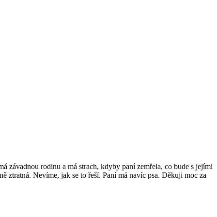
 závadnou rodinu a má strach, kdyby paní zemřela, co bude s jejími
ně ztratná. Nevíme, jak se to řeší. Paní má navíc psa. Děkuji moc za