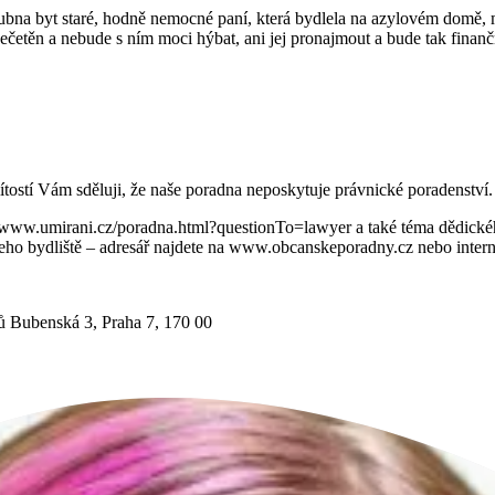
na byt staré, hodně nemocné paní, která bydlela na azylovém domě, má
apečetěn a nebude s ním moci hýbat, ani jej pronajmout a bude tak finanč
lítostí Vám sděluji, že naše poradna neposkytuje právnické poradenství.
ww.umirani.cz/poradna.html?questionTo=lawyer a také téma dědického ř
šeho bydliště – adresář najdete na www.obcanskeporadny.cz nebo inte
ů Bubenská 3, Praha 7, 170 00