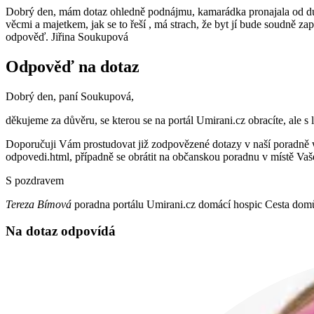
Dobrý den, mám dotaz ohledně podnájmu, kamarádka pronajala od dub
věcmi a majetkem, jak se to řeší , má strach, že byt jí bude soudně z
odpověď. Jiřina Soukupová
Odpověď na dotaz
Dobrý den, paní Soukupová,
děkujeme za důvěru, se kterou se na portál Umirani.cz obracíte, ale s 
Doporučuji Vám prostudovat již zodpovězené dotazy v naší poradně w
odpovedi.html, případně se obrátit na občanskou poradnu v místě Va
S pozdravem
Tereza Bímová
poradna portálu Umirani.cz domácí hospic Cesta dom
Na dotaz odpovídá