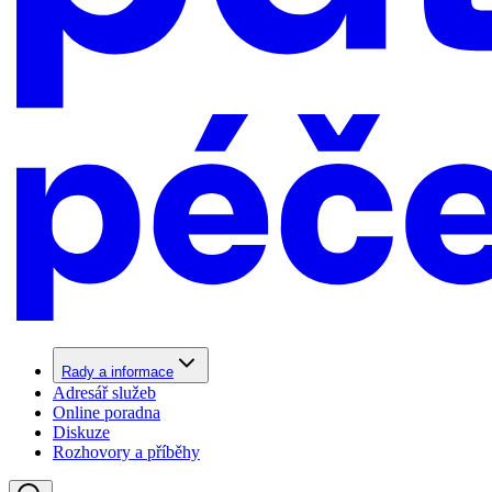
Rady a informace
Adresář služeb
Online poradna
Diskuze
Rozhovory a příběhy