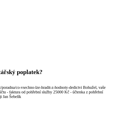
otářský poplatek?
cz/poradna/co-vsechno-lze-hradit-z-hodnoty-dedictvi Bohužel, vaše
účtu - faktura od pohřební služby 25000 Kč - účtenka z pohřební
i Jan Šebelík