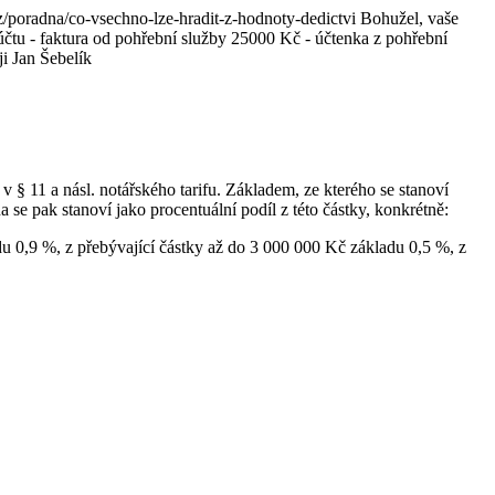
cz/poradna/co-vsechno-lze-hradit-z-hodnoty-dedictvi Bohužel, vaše
účtu - faktura od pohřební služby 25000 Kč - účtenka z pohřební
i Jan Šebelík
 § 11 a násl. notářského tarifu. Základem, ze kterého se stanoví
se pak stanoví jako procentuální podíl z této částky, konkrétně:
u 0,9 %, z přebývající částky až do 3 000 000 Kč základu 0,5 %, z