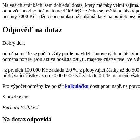
Na vašich stránkách jsem dohledal dotaz, který mě taky velmi zajímá.
odpověď neodpovídá na to nejdůležítější: z čeho se počítá notářský 
hostiny 7000 Kč - dědici odsouhlasené další náklady na pohřeb bez ú
Odpověď na dotaz
Dobrý den,
odměna notáře se počítá vždy podle pravidel stanovených notářským ta
odměna notáře, jsou aktiva pozůstalosti, tj. majetek zůstavitele. Ve 
„z prvních 100 000 Kč základu 2,0 %, z přebývající částky až do 500
přebývající částky až do 20 000 000 Kč základu 0,1 %, nejméně vša
Pro výpočet odměny lze použít
kalkulačku
dostupnou např. na prav
S pozdravem
Barbora Vráblová
Na dotaz odpovídá