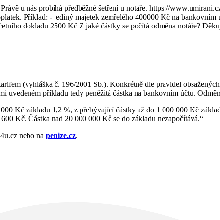
 Právě u nás probíhá předběžné šetření u notáře. https://www.umirani.
poplatek. Příklad: - jediný majetek zemřelého 400000 Kč na bankovním 
četního dokladu 2500 Kč Z jaké částky se počítá odměna notáře? Děkuj
rifem (vyhláška č. 196/2001 Sb.). Konkrétně dle pravidel obsažených v
Vámi uvedeném příkladu tedy peněžitá částka na bankovním účtu. Odměna 
 000 Kč základu 1,2 %, z přebývající částky až do 1 000 000 Kč základ
k 600 Kč. Částka nad 20 000 000 Kč se do základu nezapočítává.“
o4u.cz nebo na
penize.cz
.