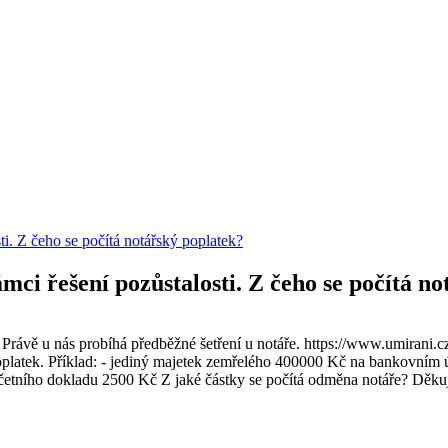
ti. Z čeho se počítá notářský poplatek?
mci řešení pozůstalosti. Z čeho se počítá n
 Právě u nás probíhá předběžné šetření u notáře. https://www.umirani.
poplatek. Příklad: - jediný majetek zemřelého 400000 Kč na bankovním 
četního dokladu 2500 Kč Z jaké částky se počítá odměna notáře? Děkuj