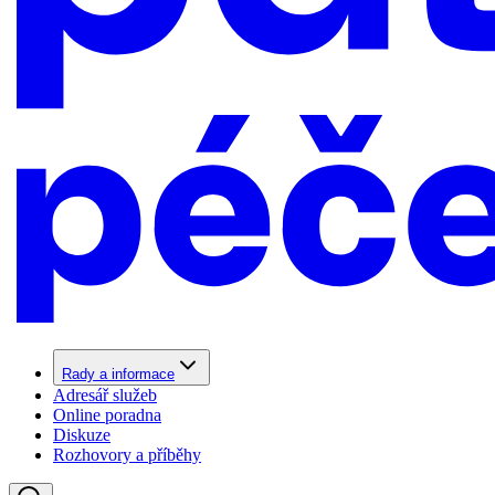
Rady a informace
Adresář služeb
Online poradna
Diskuze
Rozhovory a příběhy