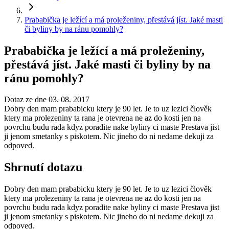
Prababička je ležící a má proleženiny, přestává jíst. Jaké masti
či byliny by na ránu pomohly?
Prababička je ležící a má proleženiny,
přestává jíst. Jaké masti či byliny by na
ránu pomohly?
Dotaz ze dne 03. 08. 2017
Dobry den mam prababicku ktery je 90 let. Je to uz lezici člověk
ktery ma prolezeniny ta rana je otevrena ne az do kosti jen na
povrchu budu rada kdyz poradite nake byliny ci maste Prestava jist
ji jenom smetanky s piskotem. Nic jineho do ni nedame dekuji za
odpoved.
Shrnutí dotazu
Dobry den mam prababicku ktery je 90 let. Je to uz lezici člověk
ktery ma prolezeniny ta rana je otevrena ne az do kosti jen na
povrchu budu rada kdyz poradite nake byliny ci maste Prestava jist
ji jenom smetanky s piskotem. Nic jineho do ni nedame dekuji za
odpoved.