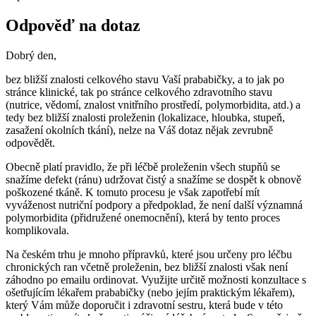
Odpověď na dotaz
Dobrý den,
bez bližší znalosti celkového stavu Vaší prababičky, a to jak po
stránce klinické, tak po stránce celkového zdravotního stavu
(nutrice, vědomí, znalost vnitřního prostředí, polymorbidita, atd.) a
tedy bez bližší znalosti proleženin (lokalizace, hloubka, stupeň,
zasažení okolních tkání), nelze na Váš dotaz nějak zevrubně
odpovědět.
Obecně platí pravidlo, že při léčbě proleženin všech stupňů se
snažíme defekt (ránu) udržovat čistý a snažíme se dospět k obnově
poškozené tkáně. K tomuto procesu je však zapotřebí mít
vyváženost nutriční podpory a předpoklad, že není další významná
polymorbidita (přidružené onemocnění), která by tento proces
komplikovala.
Na českém trhu je mnoho přípravků, které jsou určeny pro léčbu
chronických ran včetně proleženin, bez bližší znalosti však není
záhodno po emailu ordinovat. Využijte určitě možnosti konzultace s
ošetřujícím lékařem prababičky (nebo jejím praktickým lékařem),
který Vám může doporučit i zdravotní sestru, která bude v této