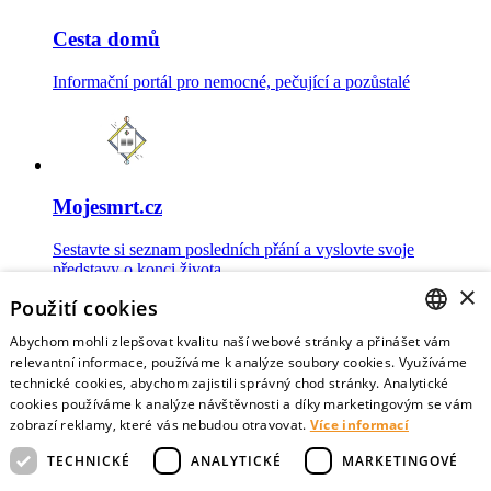
Cesta domů
Informační portál pro nemocné, pečující a pozůstalé
Mojesmrt.cz
Sestavte si seznam posledních přání a vyslovte svoje
představy o konci života
×
Použití cookies
Abychom mohli zlepšovat kvalitu naší webové stránky a přinášet vám
CZECH
relevantní informace, používáme k analýze soubory cookies. Využíváme
technické cookies, abychom zajistili správný chod stránky. Analytické
Data o umírání
ENGLISH
cookies používáme k analýze návštěvnosti a díky marketingovým se vám
zobrazí reklamy, které vás nebudou otravovat.
Více informací
Nejnovější data o postojích veřejnosti a zdravotníků k umírání
TECHNICKÉ
ANALYTICKÉ
MARKETINGOVÉ