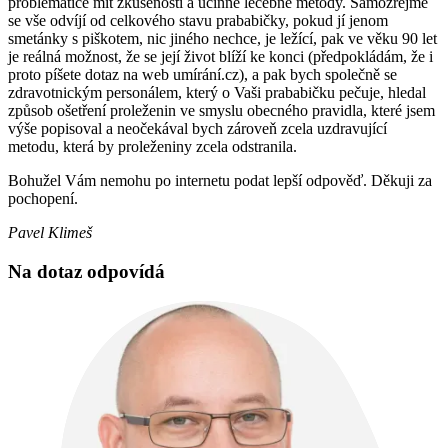
problematice mít zkušenosti a účinné léčebné metody. Samozřejmě
se vše odvíjí od celkového stavu prababičky, pokud jí jenom
smetánky s piškotem, nic jiného nechce, je ležící, pak ve věku 90 let
je reálná možnost, že se její život blíží ke konci (předpokládám, že i
proto píšete dotaz na web umírání.cz), a pak bych společně se
zdravotnickým personálem, který o Vaši prababičku pečuje, hledal
způsob ošetření proleženin ve smyslu obecného pravidla, které jsem
výše popisoval a neočekával bych zároveň zcela uzdravující
metodu, která by proleženiny zcela odstranila.
Bohužel Vám nemohu po internetu podat lepší odpověď. Děkuji za
pochopení.
Pavel Klimeš
Na dotaz odpovídá