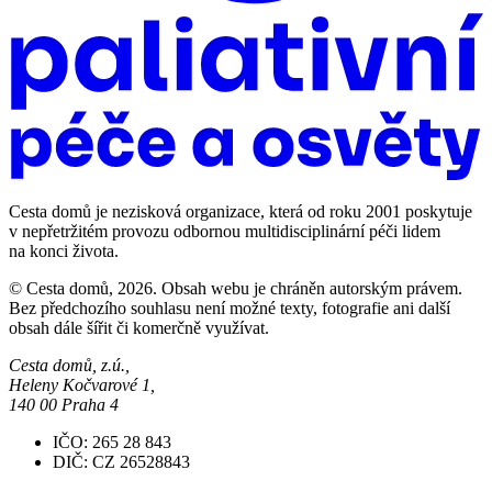
Cesta domů je nezisková organizace, která od roku 2001 poskytuje
v nepřetržitém provozu odbornou multidisciplinární péči lidem
na konci života.
© Cesta domů, 2026. Obsah webu je chráněn autorským právem.
Bez předchozího souhlasu není možné texty, fotografie ani další
obsah dále šířit či komerčně využívat.
Cesta domů, z.ú.,
Heleny Kočvarové 1,
140 00 Praha 4
IČO: 265 28 843
DIČ: CZ 26528843