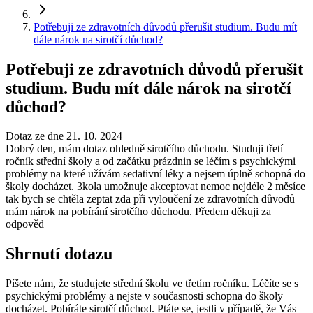
Potřebuji ze zdravotních důvodů přerušit studium. Budu mít
dále nárok na sirotčí důchod?
Potřebuji ze zdravotních důvodů přerušit
studium. Budu mít dále nárok na sirotčí
důchod?
Dotaz ze dne 21. 10. 2024
Dobrý den, mám dotaz ohledně sirotčího důchodu. Studuji třetí
ročník střední školy a od začátku prázdnin se léčím s psychickými
problémy na které užívám sedativní léky a nejsem úplně schopná do
školy docházet. 3kola umožnuje akceptovat nemoc nejdéle 2 měsíce
tak bych se chtěla zeptat zda při vyloučení ze zdravotních důvodů
mám nárok na pobírání sirotčího důchodu. Předem děkuji za
odpověd
Shrnutí dotazu
Píšete nám, že studujete střední školu ve třetím ročníku. Léčíte se s
psychickými problémy a nejste v současnosti schopna do školy
docházet. Pobíráte sirotčí důchod. Ptáte se, jestli v případě, že Vás