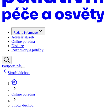
Rady a informace
Adresář služeb
Online poradna
Diskuze
Rozhovory a příběhy
Podpořte nás
Sirotčí důchod
Online poradna
Sirotčí důchod