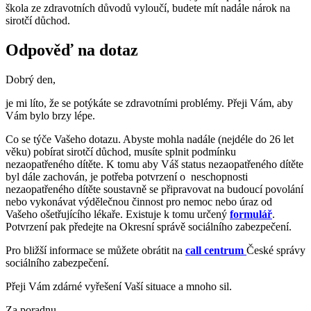
škola ze zdravotních důvodů vyloučí, budete mít nadále nárok na
sirotčí důchod.
Odpověď na dotaz
Dobrý den,
je mi líto, že se potýkáte se zdravotními problémy. Přeji Vám, aby
Vám bylo brzy lépe.
Co se týče Vašeho dotazu. Abyste mohla nadále (nejdéle do 26 let
věku) pobírat sirotčí důchod, musíte splnit podmínku
nezaopatřeného dítěte. K tomu aby Váš status nezaopatřeného dítěte
byl dále zachován, je potřeba potvrzení o neschopnosti
nezaopatřeného dítěte soustavně se připravovat na budoucí povolání
nebo vykonávat výdělečnou činnost pro nemoc nebo úraz od
Vašeho ošetřujícího lékaře. Existuje k tomu určený
formulář
.
Potvrzení pak předejte na Okresní správě sociálního zabezpečení.
Pro bližší informace se můžete obrátit na
call centrum
České správy
sociálního zabezpečení.
Přeji Vám zdárné vyřešení Vaší situace a mnoho sil.
Za poradnu