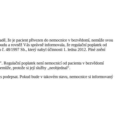
řípadě, že je pacient přivezen do nemocnice v bezvědomí, nemůže svou
 soudu a rovněž Vás správně informovala, že regulační poplatek od
č. 48/1997 Sb., který nabyl účinnosti 1. ledna 2012. Plné znění
e". Regulační poplatek není nemocnicí od pacienta v bezvědomí
emůže, protože si její služby „neobjednal“.
hlas podepsat. Pokud bude v takovém stavu, nemocnice si informovaný