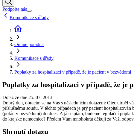
Podpořte nás
Komunikace s úřady
Online poradna
Komunikace s úřady
Poplatky za hospitalizaci v případě, že je pacient v bezvědomí
Poplatky za hospitalizaci v případě, že je 
Dotaz ze dne 25. 07. 2013
Dobrý den, obracím se na Vás s následujícím dotazem: Otec utrpěl váž
příslušnému soudu. V těchto případech je prý pacient hospitalizován b
(pořád v bezvědomí) do dnes. A já se ptám, budeme regulační poplatky
do krajské nemocnice? Předem Vám mnohokrát děkuji za Vaši odpov
Shrnutí dotazu