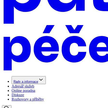
Rady a informace
Adresář služeb
Online poradna
Diskuze
Rozhovory a příběhy