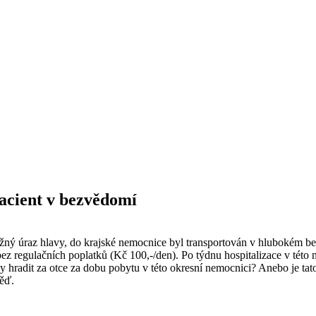
pacient v bezvědomí
ný úraz hlavy, do krajské nemocnice byl transportován v hlubokém bezv
ez regulačních poplatků (Kč 100,-/den). Po týdnu hospitalizace v této 
 hradit za otce za dobu pobytu v této okresní nemocnici? Anebo je tato
ěď.