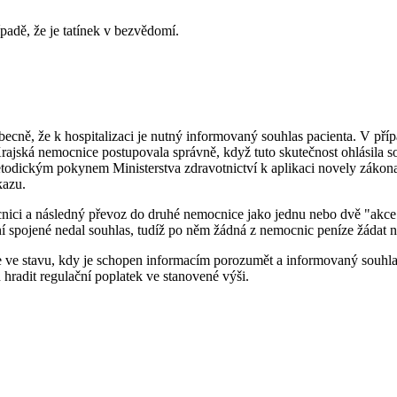
padě, že je tatínek v bezvědomí.
obecně, že k hospitalizaci je nutný informovaný souhlas pacienta. V p
. Krajská nemocnice postupovala správně, když tuto skutečnost ohlásila
todickým pokynem Ministerstva zdravotnictví k aplikaci novely zákona 
kazu.
ocnici a následný převoz do druhé nemocnice jako jednu nebo dvě "akc
 ní spojené nedal souhlas, tudíž po něm žádná z nemocnic peníze žádat n
a je ve stavu, kdy je schopen informacím porozumět a informovaný sou
 hradit regulační poplatek ve stanovené výši.