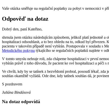
Vaše otázka směřuje na regulační poplatky za pobyt v nemocnici v pří
Odpověď na dotaz
Dobrý den, paní Kateřino,
shrnula jsem otázku následujícím způsobem, jelikož platí jednotně a 
hospitalizaci odsouhlasit, a to bez ohledu na to, odkud byl přivezen
pacienta v takovém případě není vybírán. Postupovala v souladu s Me
Metodického pokynu
týkajícího se regulačních poplatků najdete v od
V tomto smyslu nehraje roli, zda chápeme hospitalizaci v první nem
vybírán právě z toho důvodu, že pacient ke své hospitalizaci a péči s
Ve chvíli, kdy by se tatínek z bezvědomí probral, posoudí lékař, zd
souhlas okamžitě vyžádá. Ode dne, kdy tatínek souhlas dá, je povinen
S pozdravem
Juliána Bindásová
Na dotaz odpovídá