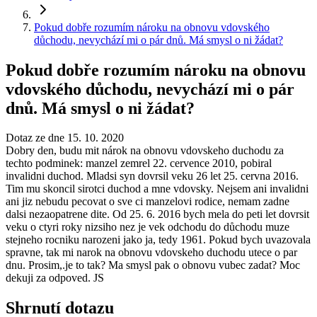
Pokud dobře rozumím nároku na obnovu vdovského
důchodu, nevychází mi o pár dnů. Má smysl o ni žádat?
Pokud dobře rozumím nároku na obnovu
vdovského důchodu, nevychází mi o pár
dnů. Má smysl o ni žádat?
Dotaz ze dne 15. 10. 2020
Dobry den, budu mit nárok na obnovu vdovskeho duchodu za
techto podminek: manzel zemrel 22. cervence 2010, pobiral
invalidni duchod. Mladsi syn dovrsil veku 26 let 25. cervna 2016.
Tim mu skoncil sirotci duchod a mne vdovsky. Nejsem ani invalidni
ani jiz nebudu pecovat o sve ci manzelovi rodice, nemam zadne
dalsi nezaopatrene dite. Od 25. 6. 2016 bych mela do peti let dovrsit
veku o ctyri roky nizsiho nez je vek odchodu do důchodu muze
stejneho rocniku narozeni jako ja, tedy 1961. Pokud bych uvazovala
spravne, tak mi narok na obnovu vdovskeho duchodu utece o par
dnu. Prosim,.je to tak? Ma smysl pak o obnovu vubec zadat? Moc
dekuji za odpoved. JS
Shrnutí dotazu