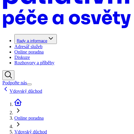
Rady a informace
Adresář služeb
Online poradna
Diskuze
Rozhovory a příběhy
Podpořte nás
Vdovský důchod
Online poradna
Vdovský důchod