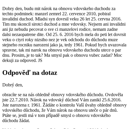
Dobry den, budu mit nárok na obnovu vdovskeho duchodu za
techto podminek: manzel zemrel 22. cervence 2010, pobiral
invalidni duchod. Mladsi syn dovrsil veku 26 let 25. cervna 2016.
Tim mu skoncil sirotci duchod a mne vdovsky. Nejsem ani invalidni
ani jiz nebudu pecovat o sve ci manzelovi rodice, nemam zadne
dalsi nezaopatrene dite. Od 25. 6. 2016 bych mela do peti let dovrsit
veku o ctyri roky nizsiho nez je vek odchodu do důchodu muze
stejneho rocniku narozeni jako ja, tedy 1961. Pokud bych uvazovala
spravne, tak mi narok na obnovu vdovskeho duchodu utece o par
dnu. Prosim,.je to tak? Ma smysl pak o obnovu vubec zadat? Moc
dekuji za odpoved. JS
Odpověď na dotaz
Dobrý den,
obracíte se na nás ohledně obnovy vdovského důchodu. Ovdověla
jste 22.7.2010. Nárok na vdovský důchod Vám zanikl 25.6.2016.
Jste narozena r. 1961. Žádáte o kontrolu Vaší úvahy ohledně obnovy
vdovského důchodu, že Vám nárok na obnovu uteče o pár dnů.
Ptáte se, jestli má v tom případě smysl o obnovu vdovského
důchodu žádat.