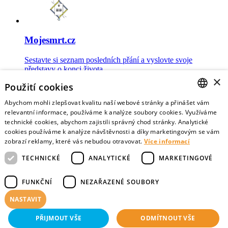
Mojesmrt.cz
Sestavte si seznam posledních přání a vyslovte svoje
představy o konci života
×
Použití cookies
Abychom mohli zlepšovat kvalitu naší webové stránky a přinášet vám
CZECH
relevantní informace, používáme k analýze soubory cookies. Využíváme
technické cookies, abychom zajistili správný chod stránky. Analytické
Data o umírání
ENGLISH
cookies používáme k analýze návštěvnosti a díky marketingovým se vám
zobrazí reklamy, které vás nebudou otravovat.
Více informací
Nejnovější data o postojích veřejnosti a zdravotníků k umírání
TECHNICKÉ
ANALYTICKÉ
MARKETINGOVÉ
FUNKČNÍ
NEZAŘAZENÉ SOUBORY
NASTAVIT
Virtuální vzpomínky
PŘIJMOUT VŠE
ODMÍTNOUT VŠE
Sdílejte vzpomínky na své blízké zemřelé