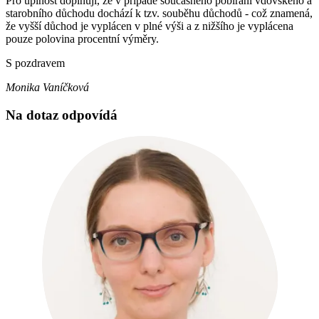
Pro úplnost doplňuji, že v případě současného pobírání vdovského a
starobního důchodu dochází k tzv. souběhu důchodů - což znamená,
že vyšší důchod je vyplácen v plné výši a z nižšího je vyplácena
pouze polovina procentní výměry.
S pozdravem
Monika Vaníčková
Na dotaz odpovídá