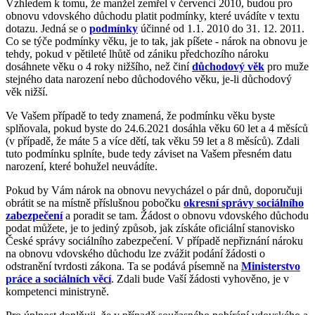
Vzhledem k tomu, že manžel zemřel v červenci 2010, budou pro
obnovu vdovského důchodu platit podmínky, které uvádíte v textu
dotazu. Jedná se o
podmínky
účinné od 1.1. 2010 do 31. 12. 2011.
Co se týče podmínky věku, je to tak, jak píšete - nárok na obnovu je
tehdy, pokud v pětileté lhůtě od zániku předchozího nároku
dosáhnete věku o 4 roky nižšího, než činí
důchodový věk
pro muže
stejného data narození nebo důchodového věku, je-li důchodový
věk nižší.
Ve Vašem případě to tedy znamená, že podmínku věku byste
splňovala, pokud byste do 24.6.2021 dosáhla věku 60 let a 4 měsíců
(v případě, že máte 5 a více dětí, tak věku 59 let a 8 měsíců). Zdali
tuto podmínku splníte, bude tedy záviset na Vašem přesném datu
narození, které bohužel neuvádíte.
Pokud by Vám nárok na obnovu nevycházel o pár dnů, doporučuji
obrátit se na místně příslušnou pobočku
okresní správy sociálního
zabezpečení
a poradit se tam. Žádost o obnovu vdovského důchodu
podat můžete, je to jediný způsob, jak získáte oficiální stanovisko
České správy sociálního zabezpečení. V případě nepřiznání nároku
na obnovu vdovského důchodu lze zvážit podání žádosti o
odstranění tvrdosti zákona. Ta se podává písemně na
Ministerstvo
práce a sociálních věcí
. Zdali bude Vaší žádosti vyhověno, je v
kompetenci ministryně.