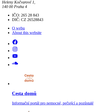
Heleny Kočvarové 1,
140 00 Praha 4
IČO: 265 28 843
DIČ: CZ 26528843
O webu
About this website
Cesta domů
Informační portál pro nemocné, pečující a pozůstalé