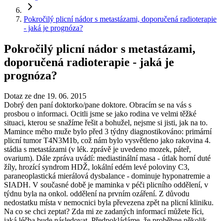
Pokročilý plicní nádor s metastázami, doporučená radioterapie
- jaká je prognóza?
Pokročilý plicní nádor s metastázami,
doporučená radioterapie - jaká je
prognóza?
Dotaz ze dne 19. 06. 2015
Dobrý den paní doktorko/pane doktore. Obracím se na vás s
prosbou o informaci. Ocitli jsme se jako rodina ve velmi těžké
situaci, kterou se snažíme řešit a bohužel, nejsme si jisti, jak na to.
Mamince mého muže bylo před 3 týdny diagnostikováno: primární
plicní tumor T4N3M1b, což nám bylo vysvětleno jako rakovina 4.
stádia s metastázami (v lék. zprávě je uvedeno mozek, páteř,
ovarium). Dále zpráva uvádí: mediastinální masa - útlak horní duté
žíly, hrozící syndrom HDŽ, lokální edém levé poloviny C3,
paraneoplastická mierálová dysbalance - dominuje hyponatremie a
SIADH. V současné době je maminka v péči plicního oddělení, v
týdnu byla na onkol. oddělení na prvním ozáření. Z důvodu
nedostatku místa v nemocnici byla převezena zpět na plicní kliniku.
Na co se chci zeptat? Zda mi ze zadaných informací můžete říci,
jaká léčba bude následovat. Předpokládáme, že proběhne několik