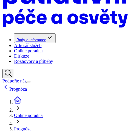
Rady a informace
Adresář služeb
Online poradna
Diskuze
Rozhovory a příběhy
Podpořte nás
Prognóza
Online poradna
Prognóza