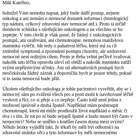
Milá Kateřino,
bohužel Vám nemohu napsat, jaký bude další postup, nejsem
onkolog a ani nemám o nemocné dostatek informací (histologický
typ nádoru, celkový zdravotní stav nemocné atd.). Proto si určitě
domluvte schůzku s ošetřujícím onkologem a na všechno se ho
zeptejte. V tuto chvíli je však jasné, že žádný z onkologických
postupů, ani ozařování, ani chemoterapie, nemohou manželovu
maminku vyléčit. Jde tedy o paliativní léčbu, která má za cíl
zmírnění symptomů a zpomalení postupu choroby, ale uzdravení
nemocné není reálným cílem. Proto je třeba velmi pečlivě zvažovat,
nakolik tato léčba opravdu uleví od obtíží a nakolik maminku zatíží
svými nepříznivými účinky. Ani od alternativních postupů bych
neočekávala žádný zázrak a doporučila bych je pouze tehdy, pokud
si to sama nemocná bude přát.
Úkolem ošetřujícího onkologa je tohle pacientovi vysvětlit, aby se i
nemocný sám po zvážení všech pro a proti mohl k navrhované léčbě
vyslovit a říct, co si přeje a co nepřeje. Často totiž není jedna z
možností správně a druhá špatně. Například mám podstoupit
chemoterapii, která mi může prodloužit život například o měsíc či
dva i s tím, že mi po ní bude nejspíš špatně a budu muset být často v
nemocnici? Nebo se smířím s kratším časem doma mezi svými?
Někdo hezky vyjádřil fakt, že lékaři by měli být odborníci na
zdravotní stránku věci a tyto informace by měli nemocnému