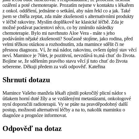
ozáření a poté chemoterapie. Prozatím nejsme v kontaktu s lékařem
z onkol. oddělení, jednáme o setkání, aby nám řekl co a jak. Také
jsem se chtěla zeptat, zda máte zkušenosti s alternativními produkty
v léčbě rakoviny. Myslím doplňkově ke klasické léčbě. Zda je
možné podávat pacientovi něco, co by zmírnilo následky
chemoterapie. Bylo mi navrhnuto Aloe Vera - máte s jeho
podáváním nějaké zkušenosti? Současně stojíme, jako rodina, před
velmi těžkou otázkou a rozhodnutím, zda mamince sdělit či ne
přesnou diagnozu. Ví, že má nádor, rakovinu, ovšem úplný stav věcí
neví. Mamince je 76let, je pozitivní, nevzdává to,má chuť do života.
Bojíme se, že sdělením pravého stavu věcí jí tuto chuť do života
sebereme. Děkuji předem za vaši odpověď. Kateřina
Shrnutí dotazu
Mamince Vašeho manžela lékaři zjistili pokročilý plicní nádor s
útlakem horní duté žíly a se vzdálenými metastázami, onkologové
nyní doporučili radioterapii. Vy se ptáte na pravděpodobný další
postup, možnosti alternativní léčby a na to, nakolik maminku o
diagnóze a prognóze informovat.
Odpověď na dotaz