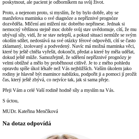
poskytnout, ale pacient je odborníkem na svůj život.
Proto, a nejenom proto, si myslím, že by bylo dobře, aby se
manželova maminka o své diagnóze a nepříznivé prognóze
dozvěděla. Mlčení ani mlžení nic dobrého nepřinese. Jednak si
nemocný většinou stejně moc dobře svůj stav uvědomuje, cítí, že mu
ubývají síly, vidí, že se stav nelepší, a pokud situaci nemůže se svým
okolím sdílet, nedostává na své otázky férové odpovědi, cítí se často
zklamaný, izolovaný a podvedený. Navíc má možná maminka věci,
které by ještě chtěla vyřešit, dokončit, předat a které by měla udělat,
dokud ještě může. Samozřejmě, že sdělení nepříznivé prognózy je
velmi obtížné a mělo by proběhnout citlivě. Je to z mého pohledu
opravdu spíše úkol lékaře než Vás nejbližších. Vaším úkolem jako
rodiny je hlavně být mamince nablízku, podpořit ji a pomoci jí prožít
čas, který ještě zbývá, co nejvíce tak, jak si sama přeje.
Přeji Vám a celé Vaší rodině hodně síly a myslím na Vás.
S úctou,
MUDr. Kateřina Menčíková
Na dotaz odpovídá