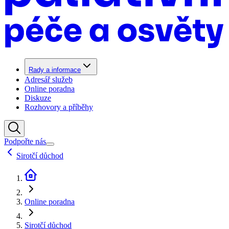
Rady a informace
Adresář služeb
Online poradna
Diskuze
Rozhovory a příběhy
Podpořte nás
Sirotčí důchod
Online poradna
Sirotčí důchod