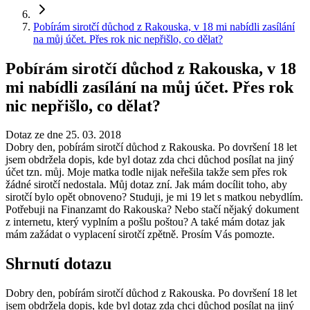
Pobírám sirotčí důchod z Rakouska, v 18 mi nabídli zasílání
na můj účet. Přes rok nic nepřišlo, co dělat?
Pobírám sirotčí důchod z Rakouska, v 18
mi nabídli zasílání na můj účet. Přes rok
nic nepřišlo, co dělat?
Dotaz ze dne 25. 03. 2018
Dobry den, pobírám sirotčí důchod z Rakouska. Po dovršení 18 let
jsem obdržela dopis, kde byl dotaz zda chci důchod posílat na jiný
účet tzn. můj. Moje matka todle nijak neřešila takže sem přes rok
žádné sirotčí nedostala. Můj dotaz zní. Jak mám docílit toho, aby
sirotčí bylo opět obnoveno? Studuji, je mi 19 let s matkou nebydlím.
Potřebuji na Finanzamt do Rakouska? Nebo stačí nějaký dokument
z internetu, který vyplním a pošlu poštou? A také mám dotaz jak
mám zažádat o vyplacení sirotčí zpětně. Prosím Vás pomozte.
Shrnutí dotazu
Dobry den, pobírám sirotčí důchod z Rakouska. Po dovršení 18 let
jsem obdržela dopis, kde byl dotaz zda chci důchod posílat na jiný