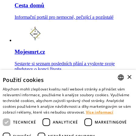
Cesta domů
Informační portál pro nemocné, pečující a pozůstalé
Mojesmrt.cz
Sestavte si seznam posledních přání a vyslovte svoje
představy o konci života
×
Použití cookies
Abychom mohli zlepšovat kvalitu naší webové stránky a přinášet vám
CZECH
relevantní informace, používáme k analýze soubory cookies. Využíváme
technické cookies, abychom zajistili správný chod stránky. Analytické
Data o umírání
ENGLISH
cookies používáme k analýze návštěvnosti a díky marketingovým se vám
zobrazí reklamy, které vás nebudou otravovat.
Více informací
Nejnovější data o postojích veřejnosti a zdravotníků k umírání
TECHNICKÉ
ANALYTICKÉ
MARKETINGOVÉ