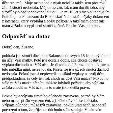
účet tzn. můj. Moje matka todle nijak neřešila takže sem přes rok
žádné sirotčí nedostala. Můj dotaz zní. Jak mám docílit toho, aby
sirotčí bylo opět obnoveno? Studuji, je mi 19 let s matkou nebydlím.
Potřebuji na Finanzamt do Rakouska? Nebo stačí nějaký dokument
z internetu, který vyplním a pošlu poštou? A také mám dotaz jak
mám zažádat o vyplacení sirotčí zpětně. Prosím Vás pomozte.
Odpověď na dotaz
Dobrý den, Zuzano,
pobírala jste sirotčí důchod z Rakouska do svých 18 let, který chodil
na účet Vaší matky. Poté jste dostala dopis, zda chcete dostávat
výplatu důchodu na Váš účet. Jestli tomu dobře rozumím, tak jste na
tuto nabídku nijak nereagovala. Píšete, že jste už rok sirotčí důchod
nedostala. Pokud jste si nepřevedla posílání výplaty na svůj účet,
předpokládám, že celý ten rok chodí na účet Vaší matce? Pokud ho
stále za Vás matka přebírá, můžete kdykoli požádat, aby výplata
začala chodit na Váš účet, na to máte jako zletilá právo.
Pokud byla výplata sirotčího důchodu zastavena, patrně by Vám
nebo matce přišlo vyrozumění, z jakého důvodu se tak stalo.
Výplata důchodu může být zastavena, pokud úřad např. neobdrží
potvrzení o tom, že příjemce důchodu stále studuje. V takovém