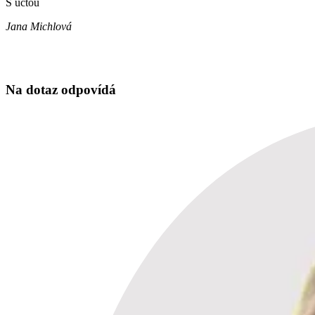
S úctou
Jana Michlová
Na dotaz odpovídá