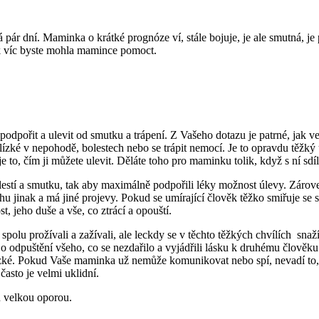
ár dní. Maminka o krátké prognóze ví, stále bojuje, je ale smutná, je pro
 jak víc byste mohla mamince pomoct.
podpořit a ulevit od smutku a trápení. Z Vašeho dotazu je patrné, jak v
lízké v nepohodě, bolestech nebo se trápit nemocí. Je to opravdu těžký ú
 to, čím ji můžete ulevit. Děláte toho pro maminku tolik, když s ní sdíl
estí a smutku, tak aby maximálně podpořili léky možnost úlevy. Zárove
u jinak a má jiné projevy. Pokud se umírající člověk těžko smiřuje se sv
st, jeho duše a vše, co ztrácí a opouští.
polu prožívali a zažívali, ale leckdy se v těchto těžkých chvílích snaží
 o odpuštění všeho, co se nezdařilo a vyjádřili lásku k druhému člověku
lízké. Pokud Vaše maminka už nemůže komunikovat nebo spí, nevadí to, mů
asto je velmi uklidní.
u velkou oporou.