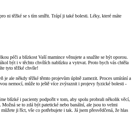
 ni těžké se s tím smířit. Trápí ji také bolesti. Léky, které máte
elkou péči a blízkost Vaší mamince věnujete a snažíte se být oporou.
kol být i v těchto chvílích nablízku a vytrvat. Proto bych vás chtěla
íte tyto těžké chvíle!
ň je ale někdy těžké těmto projevům úplně zamezit. Proces umírání a
ou nemocí, může to ještě více zvýraznit i projevy fyzické bolesti -
me blízké i pacienty podpořit v tom, aby spolu probrali několik věcí,
. Možná se to zdá být patetické nebo banální, ale jsou to velmi
žete ji říct, vše co potřebujete i tak. Já jsem přesvědčená, že hlas