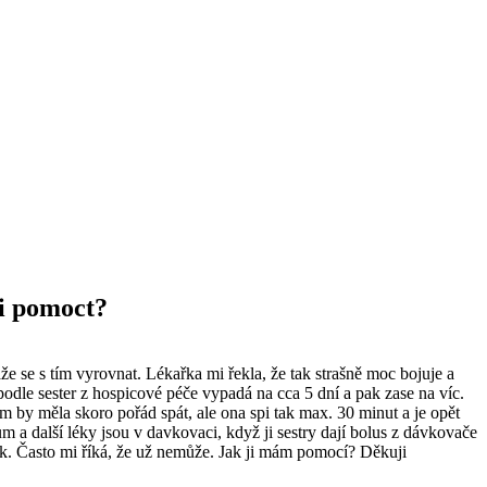
ji pomoct?
že se s tím vyrovnat. Lékařka mi řekla, že tak strašně moc bojuje a
 podle sester z hospicové péče vypadá na cca 5 dní a pak zase na víc.
ém by měla skoro pořád spát, ale ona spi tak max. 30 minut a je opět
m a další léky jsou v davkovaci, když ji sestry dají bolus z dávkovače
utek. Často mi říká, že už nemůže. Jak ji mám pomocí? Děkuji