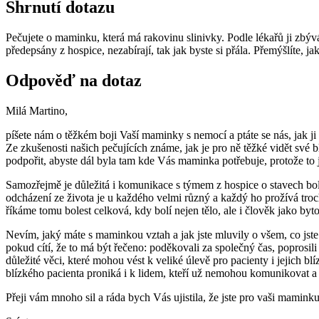
Shrnutí dotazu
Pečujete o maminku, která má rakovinu slinivky. Podle lékařů ji zbývá p
předepsány z hospice, nezabírají, tak jak byste si přála. Přemýšlíte,
Odpověď na dotaz
Milá Martino,
píšete nám o těžkém boji Vaší maminky s nemocí a ptáte se nás, jak ji 
Ze zkušenosti našich pečujících známe, jak je pro ně těžké vidět své b
podpořit, abyste dál byla tam kde Vás maminka potřebuje, protože to je
Samozřejmě je důležitá i komunikace s týmem z hospice o stavech bol
odcházení ze života je u každého velmi různý a každý ho prožívá troch
říkáme tomu bolest celková, kdy bolí nejen tělo, ale i člověk jako byto
Nevím, jaký máte s maminkou vztah a jak jste mluvily o všem, co jste s
pokud cítí, že to má být řečeno: poděkovali za společný čas, poprosili
důležité věci, které mohou vést k veliké úlevě pro pacienty i jejich b
blízkého pacienta proniká i k lidem, kteří už nemohou komunikovat a č
Přeji vám mnoho sil a ráda bych Vás ujistila, že jste pro vaši mamink