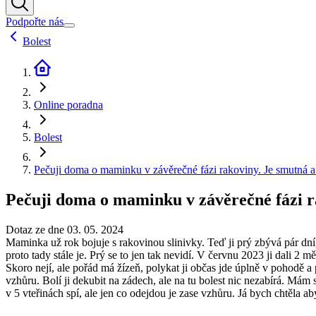
Podpořte nás
Bolest
Online poradna
Bolest
Pečuji doma o maminku v závěrečné fázi rakoviny. Je smutná a 
Pečuji doma o maminku v závěrečné fázi ra
Dotaz ze dne 03. 05. 2024
Maminka už rok bojuje s rakovinou slinivky. Teď ji prý zbývá pár dní, 
proto tady stále je. Prý se to jen tak nevidí. V červnu 2023 ji dali 2
Skoro nejí, ale pořád má žízeň, polykat ji občas jde úplně v pohodě a
vzhůru. Bolí ji dekubit na zádech, ale na tu bolest nic nezabírá. Mám
v 5 vteřinách spí, ale jen co odejdou je zase vzhůru. Já bych chtěla a