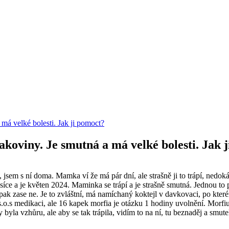
má velké bolesti. Jak ji pomoct?
koviny. Je smutná a má velké bolesti. Jak 
jsem s ní doma. Mamka ví že má pár dní, ale strašně ji to trápí, nedoká
 měsíce a je květen 2024. Maminka se trápí a je strašně smutná. Jednou to
 pak zase ne. Je to zvláštní, má namíchaný koktejl v davkovaci, po kter
 s.o.s medikaci, ale 16 kapek morfia je otázku 1 hodiny uvolnění. Morfiu
by byla vzhůru, ale aby se tak trápila, vidím to na ní, tu beznaděj a sm