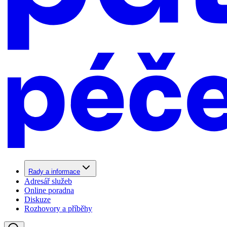
Rady a informace
Adresář služeb
Online poradna
Diskuze
Rozhovory a příběhy