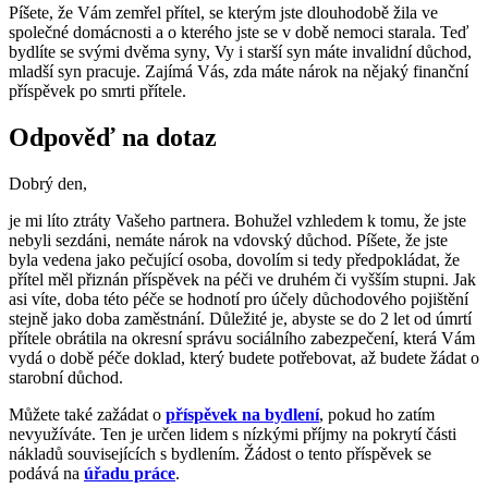
Píšete, že Vám zemřel přítel, se kterým jste dlouhodobě žila ve
společné domácnosti a o kterého jste se v době nemoci starala. Teď
bydlíte se svými dvěma syny, Vy i starší syn máte invalidní důchod,
mladší syn pracuje. Zajímá Vás, zda máte nárok na nějaký finanční
příspěvek po smrti přítele.
Odpověď na dotaz
Dobrý den,
je mi líto ztráty Vašeho partnera. Bohužel vzhledem k tomu, že jste
nebyli sezdáni, nemáte nárok na vdovský důchod. Píšete, že jste
byla vedena jako pečující osoba, dovolím si tedy předpokládat, že
přítel měl přiznán příspěvek na péči ve druhém či vyšším stupni. Jak
asi víte, doba této péče se hodnotí pro účely důchodového pojištění
stejně jako doba zaměstnání. Důležité je, abyste se do 2 let od úmrtí
přítele obrátila na okresní správu sociálního zabezpečení, která Vám
vydá o době péče doklad, který budete potřebovat, až budete žádat o
starobní důchod.
Můžete také zažádat o
příspěvek na bydlení
, pokud ho zatím
nevyužíváte. Ten je určen lidem s nízkými příjmy na pokrytí části
nákladů souvisejících s bydlením. Žádost o tento příspěvek se
podává na
úřadu práce
.