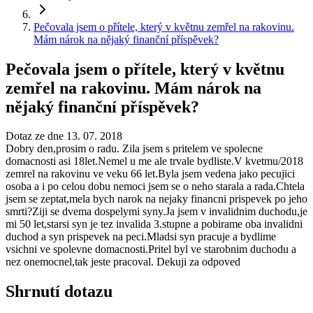
Pečovala jsem o přítele, který v květnu zemřel na rakovinu.
Mám nárok na nějaký finanční příspěvek?
Pečovala jsem o přítele, který v květnu
zemřel na rakovinu. Mám nárok na
nějaký finanční příspěvek?
Dotaz ze dne 13. 07. 2018
Dobry den,prosim o radu. Zila jsem s pritelem ve spolecne
domacnosti asi 18let.Nemel u me ale trvale bydliste.V kvetmu/2018
zemrel na rakovinu ve veku 66 let.Byla jsem vedena jako pecujici
osoba a i po celou dobu nemoci jsem se o neho starala a rada.Chtela
jsem se zeptat,mela bych narok na nejaky financni prispevek po jeho
smrti?Ziji se dvema dospelymi syny.Ja jsem v invalidnim duchodu,je
mi 50 let,starsi syn je tez invalida 3.stupne a pobirame oba invalidni
duchod a syn prispevek na peci.Mladsi syn pracuje a bydlime
vsichni ve spolevne domacnosti.Pritel byl ve starobnim duchodu a
nez onemocnel,tak jeste pracoval. Dekuji za odpoved
Shrnutí dotazu