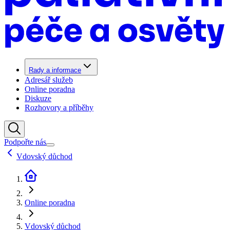
Rady a informace
Adresář služeb
Online poradna
Diskuze
Rozhovory a příběhy
Podpořte nás
Vdovský důchod
Online poradna
Vdovský důchod