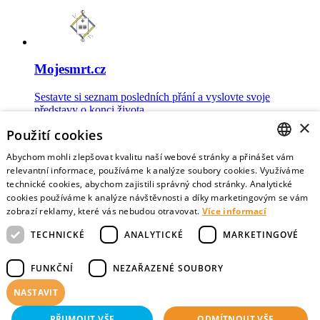
Mojesmrt.cz
Sestavte si seznam posledních přání a vyslovte svoje
představy o konci života
×
Použití cookies
Abychom mohli zlepšovat kvalitu naší webové stránky a přinášet vám
CZECH
relevantní informace, používáme k analýze soubory cookies. Využíváme
technické cookies, abychom zajistili správný chod stránky. Analytické
Data o umírání
ENGLISH
cookies používáme k analýze návštěvnosti a díky marketingovým se vám
zobrazí reklamy, které vás nebudou otravovat.
Více informací
Nejnovější data o postojích veřejnosti a zdravotníků k umírání
TECHNICKÉ
ANALYTICKÉ
MARKETINGOVÉ
FUNKČNÍ
NEZAŘAZENÉ SOUBORY
NASTAVIT
Virtuální vzpomínky
PŘIJMOUT VŠE
ODMÍTNOUT VŠE