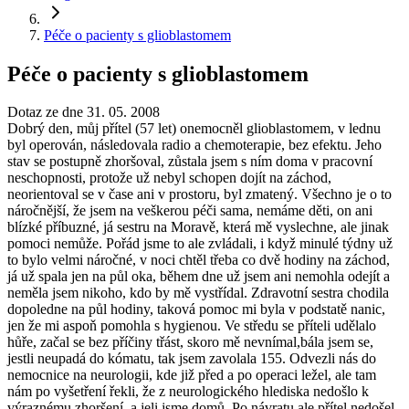
Péče o pacienty s glioblastomem
Péče o pacienty s glioblastomem
Dotaz ze dne 31. 05. 2008
Dobrý den, můj přítel (57 let) onemocněl glioblastomem, v lednu
byl operován, následovala radio a chemoterapie, bez efektu. Jeho
stav se postupně zhoršoval, zůstala jsem s ním doma v pracovní
neschopnosti, protože už nebyl schopen dojít na záchod,
neorientoval se v čase ani v prostoru, byl zmatený. Všechno je o to
náročnější, že jsem na veškerou péči sama, nemáme děti, on ani
blízké příbuzné, já sestru na Moravě, která mě vyslechne, ale jinak
pomoci nemůže. Pořád jsme to ale zvládali, i když minulé týdny už
to bylo velmi náročné, v noci chtěl třeba co dvě hodiny na záchod,
já už spala jen na půl oka, během dne už jsem ani nemohla odejít a
neměla jsem nikoho, kdo by mě vystřídal. Zdravotní sestra chodila
dopoledne na půl hodiny, taková pomoc mi byla v podstatě nanic,
jen že mi aspoň pomohla s hygienou. Ve středu se příteli udělalo
hůře, začal se bez příčiny třást, skoro mě nevnímal,bála jsem se,
jestli neupadá do kómatu, tak jsem zavolala 155. Odvezli nás do
nemocnice na neurologii, kde již před a po operaci ležel, ale tam
nám po vyšetření řekli, že z neurologického hlediska nedošlo k
výraznému zhoršení, a jeli jsme domů. Po návratu ale přítel nedošel