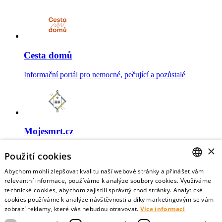
Cesta domů
Informační portál pro nemocné, pečující a pozůstalé
Mojesmrt.cz
×
Sestavte si seznam posledních přání a vyslovte svoje
Použití cookies
představy o konci života
Abychom mohli zlepšovat kvalitu naší webové stránky a přinášet vám
CZECH
relevantní informace, používáme k analýze soubory cookies. Využíváme
technické cookies, abychom zajistili správný chod stránky. Analytické
ENGLISH
cookies používáme k analýze návštěvnosti a díky marketingovým se vám
zobrazí reklamy, které vás nebudou otravovat.
Více informací
Data o umírání