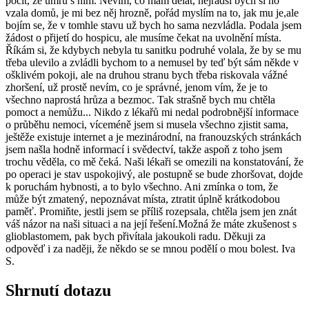
pocit, že umřu s ním. Nevím, co mám dělat, nejradši bych si ho
vzala domů, je mi bez něj hrozně, pořád myslím na to, jak mu je,ale
bojím se, že v tomhle stavu už bych ho sama nezvládla. Podala jsem
žádost o přijetí do hospicu, ale musíme čekat na uvolnění místa.
Říkám si, že kdybych nebyla tu sanitku podruhé volala, že by se mu
třeba ulevilo a zvládli bychom to a nemusel by teď být sám někde v
ošklivém pokoji, ale na druhou stranu bych třeba riskovala vážné
zhoršení, už prostě nevím, co je správné, jenom vím, že je to
všechno naprostá hrůza a bezmoc. Tak strašně bych mu chtěla
pomoct a nemůžu... Nikdo z lékařů mi nedal podrobnější informace
o průběhu nemoci, víceméně jsem si musela všechno zjistit sama,
ještěže existuje internet a je mezinárodní, na franouzských stránkách
jsem našla hodně informací i svědectví, takže aspoň z toho jsem
trochu věděla, co mě čeká. Naši lékaři se omezili na konstatování, že
po operaci je stav uspokojivý, ale postupně se bude zhoršovat, dojde
k poruchám hybnosti, a to bylo všechno. Ani zmínka o tom, že
může být zmatený, nepoznávat místa, ztratit úplně krátkodobou
paměť. Promiňte, jestli jsem se příliš rozepsala, chtěla jsem jen znát
váš názor na naši situaci a na její řešení.Možná že máte zkušenost s
glioblastomem, pak bych přivítala jakoukoli radu. Děkuji za
odpověď i za naději, že někdo se se mnou podělí o mou bolest. Iva
S.
Shrnutí dotazu