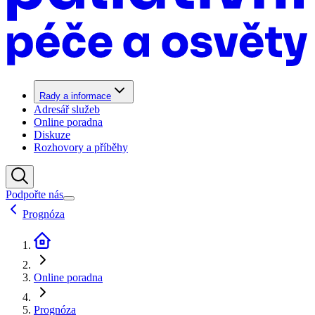
Rady a informace
Adresář služeb
Online poradna
Diskuze
Rozhovory a příběhy
Podpořte nás
Prognóza
Online poradna
Prognóza