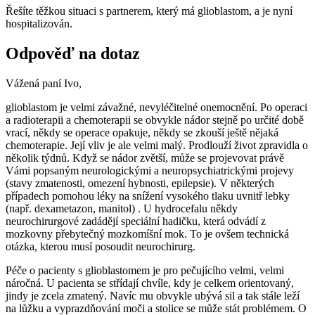
Řešíte těžkou situaci s partnerem, který má glioblastom, a je nyní
hospitalizován.
Odpověď na dotaz
Vážená paní Ivo,
glioblastom je velmi závažné, nevyléčitelné onemocnění. Po operaci
a radioterapii a chemoterapii se obvykle nádor stejně po určité době
vrací, někdy se operace opakuje, někdy se zkouší ještě nějaká
chemoterapie. Její vliv je ale velmi malý. Prodlouží život zpravidla o
několik týdnů. Když se nádor zvětší, může se projevovat právě
Vámi popsaným neurologickými a neuropsychiatrickými projevy
(stavy zmatenosti, omezení hybnosti, epilepsie). V některých
případech pomohou léky na snížení vysokého tlaku uvnitř lebky
(např. dexametazon, manitol) . U hydrocefalu někdy
neurochirurgové zadádějí speciální hadičku, která odvádí z
mozkovny přebytečný mozkomíšní mok. To je ovšem technická
otázka, kterou musí posoudit neurochirurg.
Péče o pacienty s glioblastomem je pro pečujícího velmi, velmi
náročná. U pacienta se střídají chvíle, kdy je celkem orientovaný,
jindy je zcela zmatený. Navíc mu obvykle ubývá sil a tak stále leží
na lůžku a vyprazdňování moči a stolice se může stát problémem. O