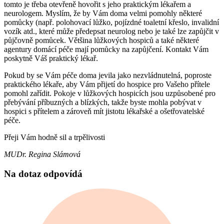
tomto je třeba otevřeně hovořit s jeho praktickým lékařem a
neurologem. Myslím, že by Vám doma velmi pomohly některé
pomůcky (např. polohovací lůžko, pojízdné toaletní křeslo, invalidní
vozík atd., které může předepsat neurolog nebo je také lze zapůjčit v
půjčovně pomůcek. Většina lůžkových hospiců a také některé
agentury domácí péče mají pomůcky na zapůjčení. Kontakt Vám
poskytně Váš praktický lékař.
Pokud by se Vám péče doma jevila jako nezvládnutelná, poproste
praktického lékaře, aby Vám přijetí do hospice pro Vašeho přítele
pomohl zařídit. Pokoje v lůžkových hospicích jsou uzpůsobené pro
přebývání příbuzných a blízkých, takže byste mohla pobývat v
hospici s přítelem a zároveň mít jistotu lékařské a ošetřovatelské
péče.
Přeji Vám hodně sil a trpělivosti
MUDr. Regina Slámová
Na dotaz odpovídá