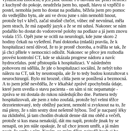
z kuchyně do pokoje, neudržela jsem ho, upadl, hlavu si vzpříčil o
postel, nemohla jsem ho dostat na podlahu, běžela jsem pro pomoc
do vedlejšího bytu, ale ani ve dvou jsme s ním nemohli hnout,
protože byl v křeči, začal strašně chrčet, vůbec mě nevnímal, měla
jsem strach, že má zapadlý jazyk a že se mi udusí. Nakonec se nám
podařilo ho dostat do vodorovné polohy na podlaze a já jsem znovu
volala 155. Opět jsme se ocitli na neurologii, kde jsme skoro 2
hodiny čekali na vyšetření. Paní doktorka (mladá) pravila, že k
hospitalizaci není důvod, že to je prostě choroba, a tvářila se tak, že
já chci přítele v nemocnici odložit. Nakonec se přece jen rozhodla
provést kontrolní CT, kde se ukázala progrese nádoru a navíc
hydrocefalus. poté přistoupila k hospitalizaci. V následném
pohovoru mi sdělila, že jde o hospitalizaci sociální, že nebýt toho
nálezu na CT, tak by neustoupila, ale že to tedy budou konzultovat s
neurochirurgií. Bylo mi hrozně, cítila jsem se ponížená a bezmocná.
A to jsem ještě nevěděla, že v lékařské zprávě zpochybnila údaje,
které jsem uvedla o stavu pacienta - on sám si nic nepamatuje -
zpráva se mi dostala do rukou následujícího dne. Partnera tedy
hospitalizovali, ale jsem z toho zoufalá, protože byl velmi těžce
dezorientovaný, tedy obtížný pacient, nemohl si zvyknout na to, že
má pleny, že s ním sestry dost nešetrně hýbou. Teď je nacpaný léky
na zklidnění, já tam chodím dvakrát denne dát mu oběd a večeři,
protože si kus masa nenakrájí, dát mu napít, protože jinak by se
nenapil, on jen stále opakuje, že už chce jenom umřít, a já mám