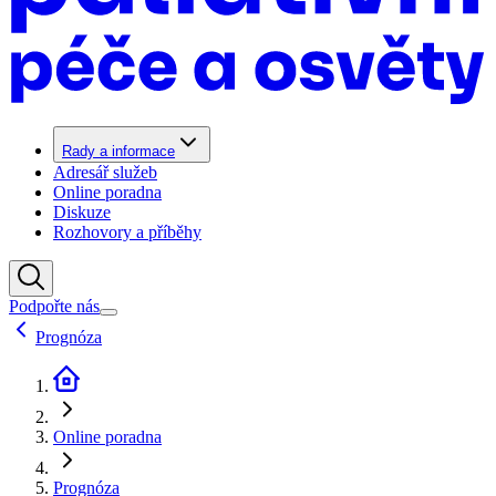
Rady a informace
Adresář služeb
Online poradna
Diskuze
Rozhovory a příběhy
Podpořte nás
Prognóza
Online poradna
Prognóza