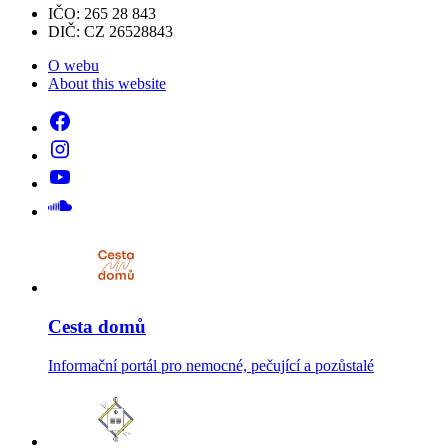
IČO: 265 28 843
DIČ: CZ 26528843
O webu
About this website
Cesta domů
Informační portál pro nemocné, pečující a pozůstalé