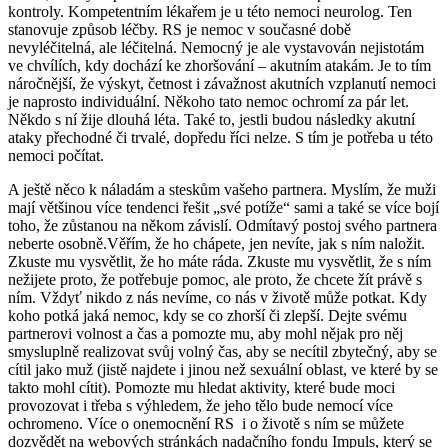
kontroly. Kompetentním lékařem je u této nemoci neurolog. Ten
stanovuje způsob léčby. RS je nemoc v současné době
nevyléčitelná, ale léčitelná. Nemocný je ale vystavován nejistotám
ve chvílích, kdy dochází ke zhoršování – akutním atakám. Je to tím
náročnější, že výskyt, četnost i závažnost akutních vzplanutí nemoci
je naprosto individuální. Někoho tato nemoc ochromí za pár let.
Někdo s ní žije dlouhá léta. Také to, jestli budou následky akutní
ataky přechodné či trvalé, dopředu říci nelze. S tím je potřeba u této
nemoci počítat.
A ještě něco k náladám a steskům vašeho partnera. Myslím, že muži
mají většinou více tendenci řešit „své potíže“ sami a také se více bojí
toho, že zůstanou na někom závislí. Odmítavý postoj svého partnera
neberte osobně.Věřím, že ho chápete, jen nevíte, jak s ním naložit.
Zkuste mu vysvětlit, že ho máte ráda. Zkuste mu vysvětlit, že s ním
nežijete proto, že potřebuje pomoc, ale proto, že chcete žít právě s
ním. Vždyť nikdo z nás nevíme, co nás v životě může potkat. Kdy
koho potká jaká nemoc, kdy se co zhorší či zlepší. Dejte svému
partnerovi volnost a čas a pomozte mu, aby mohl nějak pro něj
smysluplně realizovat svůj volný čas, aby se necítil zbytečný, aby se
cítil jako muž (jistě najdete i jinou než sexuální oblast, ve které by se
takto mohl cítit). Pomozte mu hledat aktivity, které bude moci
provozovat i třeba s výhledem, že jeho tělo bude nemocí více
ochromeno. Více o onemocnění RS i o životě s ním se můžete
dozvědět na webových stránkách nadačního fondu Impuls, který se