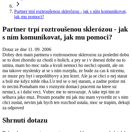
Partner trpí roztroušenou sklerózou - jak s ním komunikovat,
jak mu pomoci?
Partner trpí roztroušenou sklerózou - jak
s ním komunikovat, jak mu pomoci?
Dotaz ze dne 11. 09. 2006
Dobry den mam partnera s roztrousenou sklerozou za posledni dobu
se to dost zhorsilo uz chodi o holich, a pry se i v dnesni dobe na to
umira, mam ho moc rada a kvuli nemoci ho nechci opustit, ale on
ma takove myslenky at se s nim rozejdu, ze bude za cas k nicemu,
ze muze pry byt i nepohlibyvy a jen lezet. Ale ja se chci o nej starat
a boli me kdyz tohle rika.Uz ted se o nej staram, a zadne potize mi
to necini.Pomaham mu s roznymi domaci pracemi na ktere uz
nestaci, a i dalsi veci. Vubec me to nesvazuje. A take trpi tim ze
selhava jako muz. Prosim poradte mi jak mu mam vysvetlit ze s nim
chci zustat, nevim jak bych ten rozchod ustala, moc se trapim, dekuji
za odpoved
Shrnutí dotazu