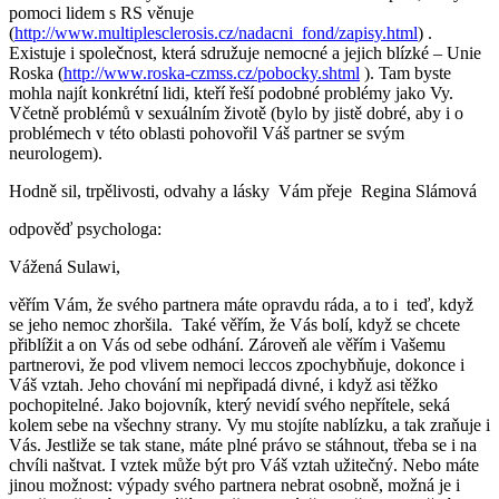
pomoci lidem s RS věnuje
(
http://www.multiplesclerosis.cz/nadacni_fond/zapisy.html
) .
Existuje i společnost, která sdružuje nemocné a jejich blízké – Unie
Roska (
http://www.roska-czmss.cz/pobocky.shtml
). Tam byste
mohla najít konkrétní lidi, kteří řeší podobné problémy jako Vy.
Včetně problémů v sexuálním životě (bylo by jistě dobré, aby i o
problémech v této oblasti pohovořil Váš partner se svým
neurologem).
Hodně sil, trpělivosti, odvahy a lásky Vám přeje Regina Slámová
odpověď psychologa:
Vážená Sulawi,
věřím Vám, že svého partnera máte opravdu ráda, a to i teď, když
se jeho nemoc zhoršila. Také věřím, že Vás bolí, když se chcete
přiblížit a on Vás od sebe odhání. Zároveň ale věřím i Vašemu
partnerovi, že pod vlivem nemoci leccos zpochybňuje, dokonce i
Váš vztah. Jeho chování mi nepřipadá divné, i když asi těžko
pochopitelné. Jako bojovník, který nevidí svého nepřítele, seká
kolem sebe na všechny strany. Vy mu stojíte nablízku, a tak zraňuje i
Vás. Jestliže se tak stane, máte plné právo se stáhnout, třeba se i na
chvíli naštvat. I vztek může být pro Váš vztah užitečný. Nebo máte
jinou možnost: výpady svého partnera nebrat osobně, možná je i