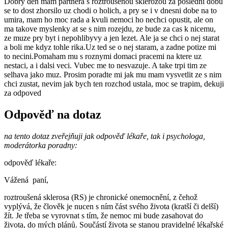
Dobry den mam partnera s roztrousenou sklerozou za posledni dobu
se to dost zhorsilo uz chodi o holich, a pry se i v dnesni dobe na to
umira, mam ho moc rada a kvuli nemoci ho nechci opustit, ale on
ma takove myslenky at se s nim rozejdu, ze bude za cas k nicemu,
ze muze pry byt i nepohlibyvy a jen lezet. Ale ja se chci o nej starat
a boli me kdyz tohle rika.Uz ted se o nej staram, a zadne potize mi
to necini.Pomaham mu s roznymi domaci pracemi na ktere uz
nestaci, a i dalsi veci. Vubec me to nesvazuje. A take trpi tim ze
selhava jako muz. Prosim poradte mi jak mu mam vysvetlit ze s nim
chci zustat, nevim jak bych ten rozchod ustala, moc se trapim, dekuji
za odpoved
Odpověď na dotaz
na tento dotaz zveřejňuji jak odpověď lékaře, tak i psychologa,
moderátorka poradny:
odpověď lékaře:
Vážená paní,
roztroušená sklerosa (RS) je chronické onemocnění, z čehož
vyplývá, že člověk je nucen s ním část svého života (kratší či delší)
žít. Je třeba se vyrovnat s tím, že nemoc mi bude zasahovat do
života, do mých plánů. Součástí života se stanou pravidelné lékařské